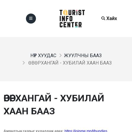
Хайх
НҮҮР ХУУДАС
ЖУУЛЧНЫ БААЗ
ӨВӨРХАНГАЙ - ХУБИЛАЙ ХААН БААЗ
ӨВӨРХАНГАЙ - ХУБИЛАЙ
ХААН БААЗ
Амралтын газрыг худалдаж авах
:
https://joinme.mn/t/bundles