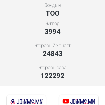
Зочдын
ТОО
Өчигдөр
4279
Өнгөрсөн 7 хоногт
26754
Өнгөрсөн сард
131699