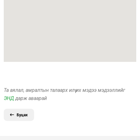
Та аялал, амралтын талаарх илүү их мэдээ мэдээллийг
ЭНД
дарж аваарай
Буцах