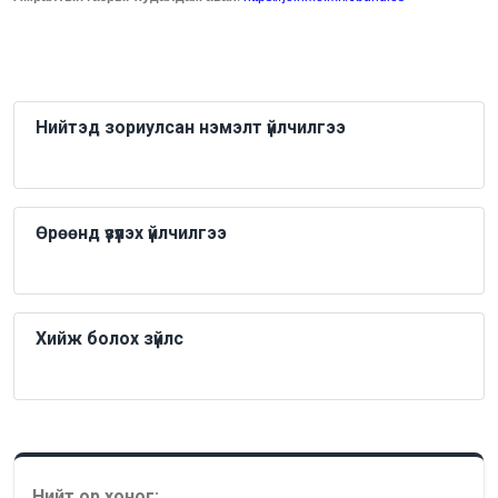
Нийтэд зориулсан нэмэлт үйлчилгээ
Өрөөнд үзүүлэх үйлчилгээ
Хийж болох зүйлс
Нийт ор хоног: