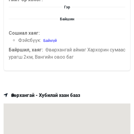
Гэр
Байшин
Сошиал хаяг:
Фэйсбүүк:
Байхгүй
Байршил, хаяг:
Өвөрхангай аймаг Хархорин сумаас
урагш 2км, Вангийн овоо баг
Өвөрхангай - Хубилай хаан бааз