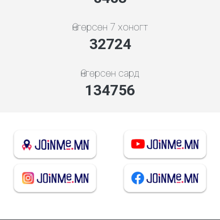
Өнгөрсөн 7 хоногт
35061
Өнгөрсөн сард
144381