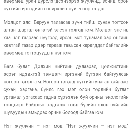
өвөрмөц, уран дүрслэгдсэнээрээ жуулчид, зочид, орон
нутгийн иргэдийн сонирхлыг зүй ёсоор татдаг.
Молцог элс: Баруун талаасаа зүүн тийш сунан тогтсон
алтан шаргал өнгөтэй элсэн толгод юм. Молцог элс нь
хаа нэг газраас нүүгээд ирсэн мэт тунамал хар өнгийн
хавтгай газар дээр тарааж тавьсан харагддаг байгалийн
өвөрмөц тогтоцуудын нэг юм.
Бага булаг: Дэлхий нийтийн дулаарал, цөлжилтийн
эсрэг идэвхтэй тэмцэгч иргэний бүтээн байгуулсан
ногоон төгөл юм. Ногоон төгөлд нутгийн унаган хайлаас,
сухай, харгана, бүйлс гэх мэт олон төрлийн бутлаг
ургамал ургахаас гадна хүрээлэн буй орчны экологийн
тэнцвэрт байдлыг хадгалж говь бүсийн олон зүйлийн
шувуудын амьдрах орчин болоод байгаа юм.
Нэг жуулчин – нэг мод: “Нэг жуулчин – нэг мод”