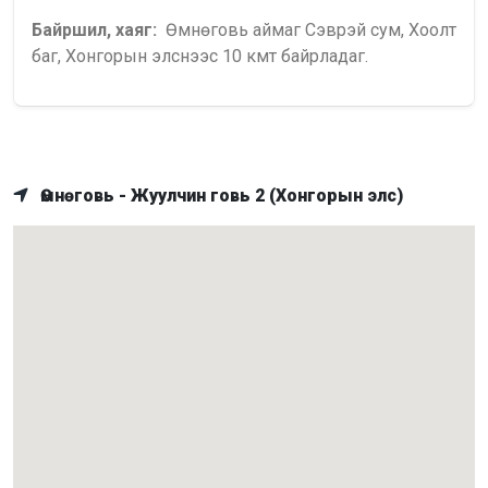
Байршил, хаяг:
Өмнөговь аймаг Сэврэй сум, Хоолт
баг, Хонгорын элснээс 10 кмт байрладаг.
Өмнөговь - Жуулчин говь 2 (Хонгорын элс)