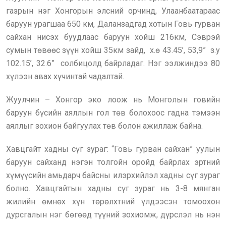
газрын нэг Хонгорын элсний орчинд, Улаанбаатараас
баруун урагшаа 650 км, Даланзадгад хотын Говь гурван
сайхан нисэх буудлаас баруун хойш 216км, Сэврэй
сумын төвөөс зүүн хойш 35км зайд, х.ө 43.45’, 53,9” з.у
102.15’, 32.6” солбицолд байрладаг. Нэг ээлжиндээ 80
хүлээн авах хүчинтай чадалтай.
Жуулчин – Хонгор эко лоож нь Монголын говийн
баруун бүсийн аяллын гол төв болохоос гадна тэмээн
аяллыг зохион байгуулах төв болон ажиллаж байна.
Хавцгайт хадны сүг зураг: “Говь гурван сайхан” уулын
баруун сайханд нэгэн толгойн оройд байрлах эртний
хүмүүсийн амьдарч байсны илэрхийлэл хадны сүг зураг
болно. Хавцгайтын хадны сүг зураг нь 3-8 мянган
жилийн өмнөх хүн төрөлхтний үлдээсэн томоохон
дурсгалын нэг бөгөөд түүний зохиомж, дүрслэл нь нэн