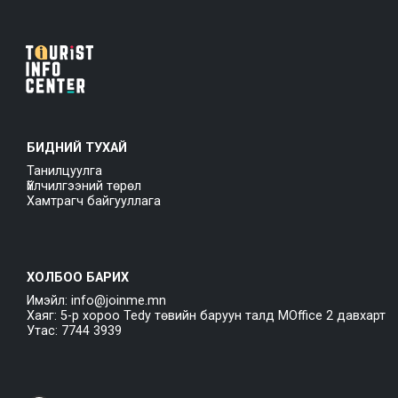
БИДНИЙ ТУХАЙ
Танилцуулга
Үйлчилгээний төрөл
Хамтрагч байгууллага
ХОЛБОО БАРИХ
Имэйл: info@joinme.mn
Хаяг: 5-р хороо Tedy төвийн баруун талд MOffice 2 давхарт
Утас: 7744 3939