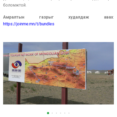
боломжтой.
Амралтын газрыг худалдаж авах
:
https://joinme.mn/t/bundles