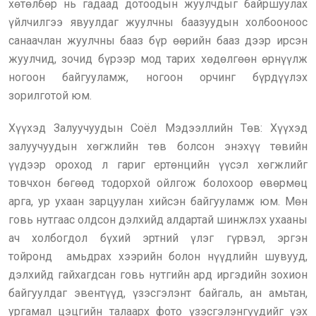
хөтөлбөр нь гадаад дотоодын жуулчдыг байршуулах
үйлчилгээ явуулдаг жуулчны баазуудын холбооноос
санаачлан жуулчны бааз бүр өөрийн бааз дээр ирсэн
жуулчид, зочид бүрээр мод тарих хөдөлгөөн өрнүүлж
ногоон байгууламж, ногоон орчинг бүрдүүлэх
зорилготой юм.
Хүүхэд Залуучуудын Соёл Мэдээллийн Төв: Хүүхэд
залуучуудын хөгжлийн төв болсон энэхүү төвийн
үүдээр ороход л гариг ертөнцийн үүсэл хөгжлийг
товчхон бөгөөд тодорхой ойлгож болохоор өвөрмөц
арга, ур ухаан зарцуулан хийсэн байгууламж юм. Мөн
говь нутгаас олдсон дэлхийд алдартай шинжлэх ухааны
ач холбогдол бүхий эртний үлэг гүрвэл, эргэн
тойронд амьдрах хээрийн болон нүүдлийн шувууд,
дэлхийд гайхагдсан говь нутгийн ард иргэдийн зохион
байгуулдаг эвентүүд, үзэсгэлэнт байгаль, ан амьтан,
ургамал цэцгийн талаарх фото үзэсгэлэнгүүдийг үэх