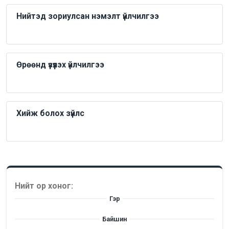
Нийтэд зориулсан нэмэлт үйлчилгээ
Өрөөнд үзүүлэх үйлчилгээ
Хийж болох зүйлс
Нийт ор хоног:
Гэр
Байшин