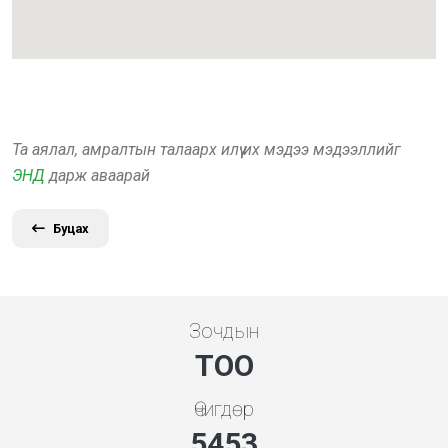
Та аялал, амралтын талаарх илүү их мэдээ мэдээллийг
ЭНД
дарж аваарай
Буцах
Зочдын
ТОО
Өчигдөр
5843