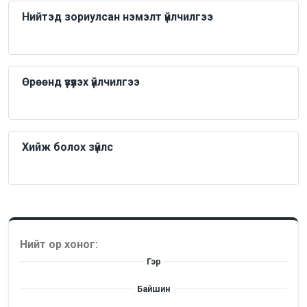
Нийтэд зориулсан нэмэлт үйлчилгээ
Өрөөнд үзүүлэх үйлчилгээ
Хийж болох зүйлс
Нийт ор хоног:
Гэр
Байшин