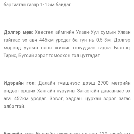
баргиатай газар 1-1.5м байдаг.
Дэлгэр мөрөн:
Хөвсгөл аймгийн Улаан-Уул сумын Улаан
тайгаас эх авч 445км урсдаг ба гүн нь 0.5-3м. Дэлгэр
мөрөнд уулын олон жижиг голуудаас гадна Бэлтэс,
Тарис, Бүгсий зэрэг томоохон гол цутгадаг.
Идэрийн гол:
Далайн түвшнээс дээш 2700 метрийн
өндөрт орших Хангайн нурууны Загастайн даваанаас эх
авч 452км урсдаг. Зэвэг, хадран, цурхай зэрэг загас
элбэгтэй.
Бүгсийн гол:
Булнайн нуруунаас эх авч 120 гаруй км