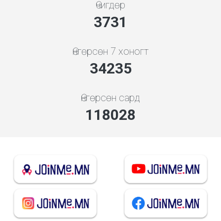
Өчигдөр
3998
Өнгөрсөн 7 хоногт
36680
Өнгөрсөн сард
136186