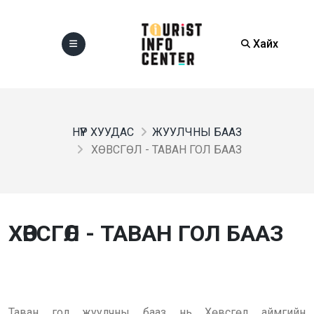
Хайх
НҮҮР ХУУДАС
ЖУУЛЧНЫ БААЗ
ХӨВСГӨЛ - ТАВАН ГОЛ БААЗ
ХӨВСГӨЛ - ТАВАН ГОЛ БААЗ
Таван гол жуулчны бааз нь Хөвсгөл аймгийн