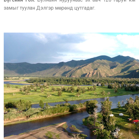
замыг туулан Дэлгэр мөрөнд цутгадаг.