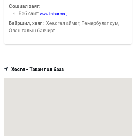
Сошиал хаяг:
Веб сайт:
www.khtour.mn ,
Байршил, хаяг:
Хөвсгөл аймаг, Төмөрбулаг сум,
Олон голын бэлчирт
Хөвсгөл - Таван гол бааз