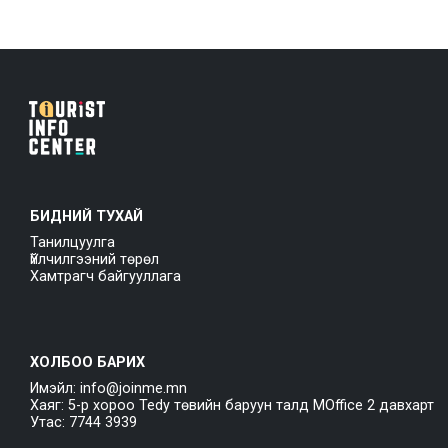
БИДНИЙ ТУХАЙ
Танилцуулга
Үйлчилгээний төрөл
Хамтрагч байгууллага
ХОЛБОО БАРИХ
Имэйл: info@joinme.mn
Хаяг: 5-р хороо Tedy төвийн баруун талд MOffice 2 давхарт
Утас: 7744 3939