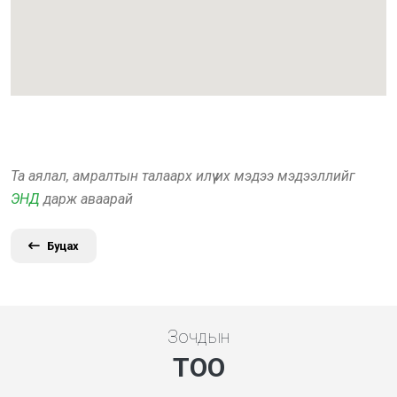
Та аялал, амралтын талаарх илүү их мэдээ мэдээллийг
ЭНД
дарж аваарай
Буцах
Зочдын
ТОО