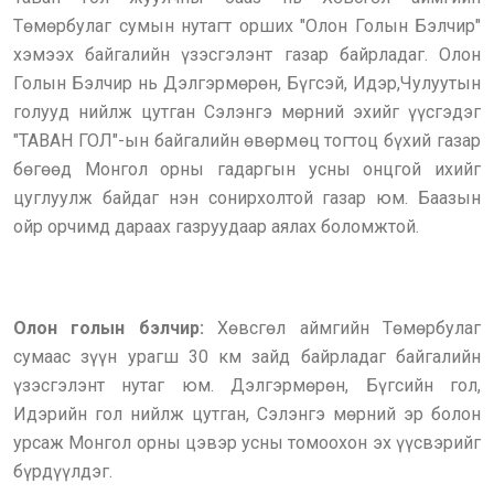
Төмөрбулаг сумын нутагт орших "Олон Голын Бэлчир"
хэмээх байгалийн үзэсгэлэнт газар байрладаг. Олон
Голын Бэлчир нь Дэлгэрмөрөн, Бүгсэй, Идэр,Чулуутын
голууд нийлж цутган Сэлэнгэ мөрний эхийг үүсгэдэг
"ТАВАН ГОЛ"-ын байгалийн өвөрмөц тогтоц бүхий газар
бөгөөд Монгол орны гадаргын усны онцгой ихийг
цуглуулж байдаг нэн сонирхолтой газар юм. Баазын
ойр орчимд дараах газруудаар аялах боломжтой.
Олон голын бэлчир:
Хөвсгөл аймгийн Төмөрбулаг
сумаас зүүн урагш 30 км зайд байрладаг байгалийн
үзэсгэлэнт нутаг юм. Дэлгэрмөрөн, Бүгсийн гол,
Идэрийн гол нийлж цутган, Сэлэнгэ мөрний эр болон
урсаж Монгол орны цэвэр усны томоохон эх үүсвэрийг
бүрдүүлдэг.