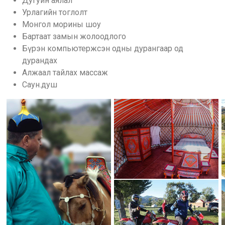
Дугуйн аялал
Урлагийн тоглолт
Монгол морины шоу
Бартаат замын жолоодлого
Бүрэн компьютержсэн одны дурангаар од
дурандах
Алжаал тайлах массаж
Саун.душ