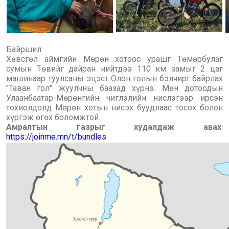
Байршил.
Хөвсгөл аймгийн Мөрөн хотоос урашг Төмөрбулаг
сумын Төвийг дайран нийтдээ 110 км замыг 2 цаг
машинаар туулсаны эцэст Олон голын бэлчирт байрлах
"Таван гол" жуулчны баазад хүрнэ. Мөн дотоодын
Улаанбаатар-Мөрөнгийн чиглэлийн нислэгээр ирсэн
тохиолдолд Мөрөн хотын нисэх буудлаас тосох болон
хүргэж өгөх боломжтой.
Амралтын газрыг худалдаж авах
:
https://joinme.mn/t/bundles