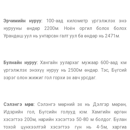
Эрчимийн нуруу:
100-аад километр үргэлжлэх энэ
нурууны өндөр 2200м. Ноён оргил болох болох
Урандөш уул нь унтарсан галт уул ба өндөр нь 2471м.
Булнайн нуруу:
Хангайн уулархаг мужаар 600-аад км
үргэлжлэх энэхүү нуруу нь 2500м өндөр. Тэс, Бүгсий
зэрэг олон жижиг гол горхи эх авч урсдаг.
Сэлэнгэ мөрөн:
Сэлэнгэ мөрний эх нь Дэлгэр мөрөн,
Идэрийн гол, Бүгсийн голууд юм. Хамгийн өргөн
хэсэгтээ 200м, нарийн хэсэгтээ 50-80 м болдог. Булан
тохой цүнхээлтэй хэсэгтээ гүн нь 4-5м, харгиа