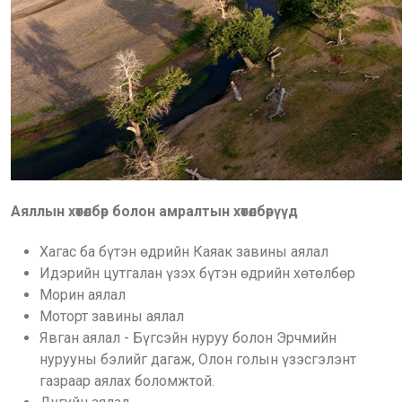
Аяллын хөтөлбөр болон амралтын хөтөлбөрүүд
Хагас ба бүтэн өдрийн Каяак завины аялал
Идэрийн цутгалан үзэх бүтэн өдрийн хөтөлбөр
Морин аялал
Моторт завины аялал
Явган аялал - Бүгсэйн нуруу болон Эрчмийн
нурууны бэлийг дагаж, Олон голын үзэсгэлэнт
газраар аялах боломжтой.