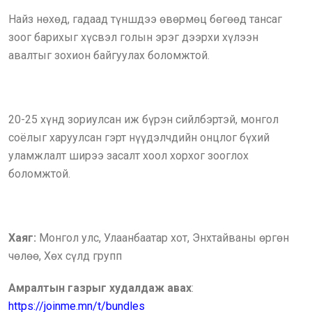
Найз нөхөд, гадаад түншдээ өвөрмөц бөгөөд тансаг
зоог барихыг хүсвэл голын эрэг дээрхи хүлээн
авалтыг зохион байгуулах боломжтой.
2
0-25 хүнд зориулсан иж бүрэн сийлбэртэй, монгол
соёлыг харуулсан гэрт нүүдэлчдийн онцлог бүхий
уламжлалт ширээ засалт хоол хорхог зооглох
боломжтой.
Хаяг:
Монгол улс, Улаанбаатар хот, Энхтайваны өргөн
чөлөө, Хөх сүлд групп
Амралтын газрыг худалдаж авах
:
https://joinme.mn/t/bundles