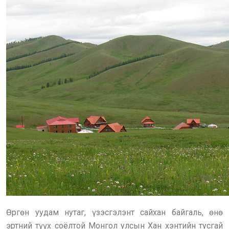
Өргөн уудам нутаг, үзэсгэлэнт сайхан байгаль, өнө
эртний түүх соёлтой Монгол улсын Хан хэнтийн тусгай