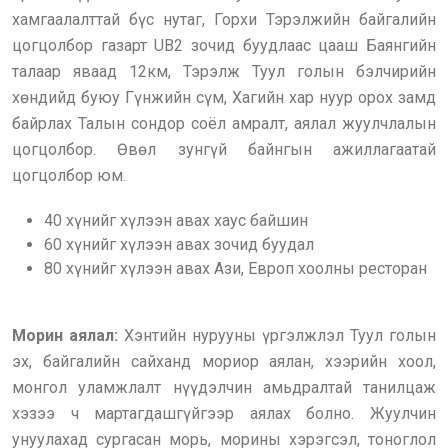
хамгаалалттай бүс нутаг, Горхи Тэрэлжийн байгалийн
цогцолбор газарт UB2 зочид буудлаас цааш Баянгийн
талаар яваад 12км, Тэрэлж Туул голын бэлчирийн
хөндийд буюу Гүнжийн сүм, Хагийн хар нуур орох замд
байрлах Талын сондор соёл амралт, аялал жуулчлалын
цогцолбор. Өвөл зунгүй байнгын ажиллагаатай
цогцолбор юм.
40 хүнийг хүлээн авах хаус байшин
60 хүнийг хүлээн авах зочид буудал
80 хүнийг хүлээн авах Ази, Европ хоолны ресторан
Морин аялал:
Хэнтийн нурууны үргэлжлэл Туул голын
эх, байгалийн сайханд мориор аялан, хээрийн хоол,
монгол уламжлалт нүүдэлчин амьдралтай танилцаж
хэзээ ч мартагдашгүйгээр аялах болно. Жуулчин
унуулахад сургасан морь, морины хэрэгсэл, тоноглол