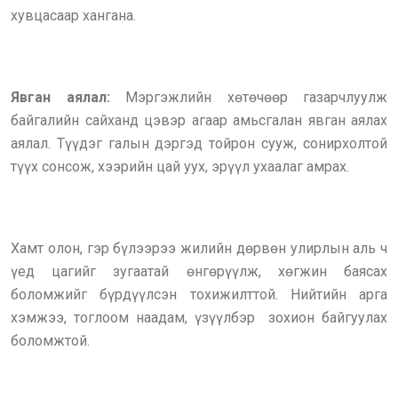
хувцасаар хангана.
Явган аялал:
Мэргэжлийн хөтөчөөр газарчлуулж
байгалийн сайханд цэвэр агаар амьсгалан явган аялах
аялал. Түүдэг галын дэргэд тойрон сууж, сонирхолтой
түүх сонсож, хээрийн цай уух, эрүүл ухаалаг амрах.
Хамт олон, гэр бүлээрээ жилийн дөрвөн улирлын аль ч
үед цагийг зугаатай өнгөрүүлж, хөгжин баясах
боломжийг бүрдүүлсэн тохижилттой. Нийтийн арга
хэмжээ, тоглоом наадам, үзүүлбэр зохион байгуулах
боломжтой.