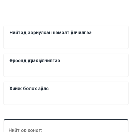
Нийтэд зориулсан нэмэлт үйлчилгээ
Өрөөнд үзүүлэх үйлчилгээ
Хийж болох зүйлс
Нийт ор хоног: