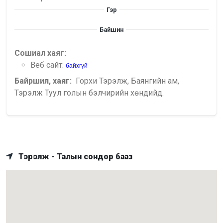
Гэр
Байшин
Сошиал хаяг:
Веб сайт:
байхгүй
Байршил, хаяг:
Горхи Тэрэлж, Баянгийн ам,
Тэрэлж Туул голын бэлчирийн хөндийд.
Тэрэлж - Талын сондор бааз