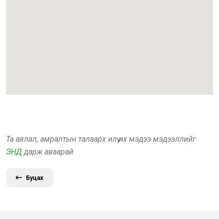
Та аялал, амралтын талаарх илүү их мэдээ мэдээллийг
ЭНД
дарж аваарай
Буцах