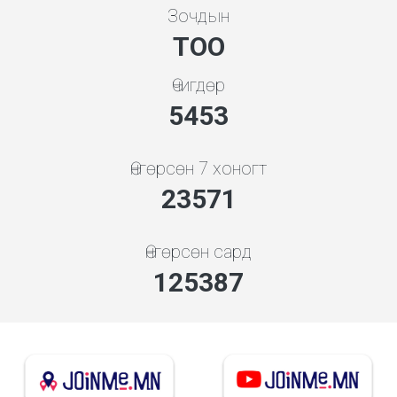
Зочдын
ТОО
Өчигдөр
5843
Өнгөрсөн 7 хоногт
28286
Өнгөрсөн сард
144677