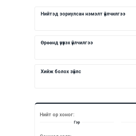
Нийтэд зориулсан нэмэлт үйлчилгээ
Өрөөнд үзүүлэх үйлчилгээ
Хийж болох зүйлс
Нийт ор хоног:
Гэр