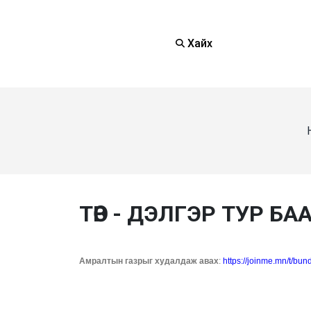
Хайх
ТӨВ - ДЭЛГЭР ТУР БА
Амралтын газрыг худалдаж авах
:
https://joinme.mn/t/bun