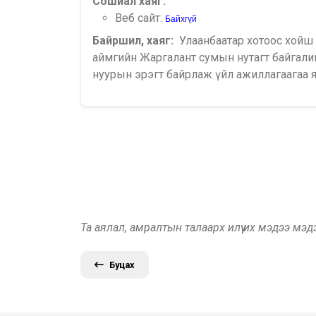
Сошиал хаяг:
Веб сайт:
Байхгүй
Байршил, хаяг:
Улаанбаатар хотоос хойш
аймгийн Жаргалант сумын нутагт байгали
нуурын эрэгт байрлаж үйл ажиллагаагаа я
Та аялал, амралтын талаарх илүү их мэдээ мэ
Буцах