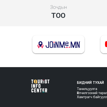
Зочдын
ТОО
БИДНИЙ ТУХАЙ
Танилцуулга
Үйлчилгээний төрө
Хамтрагч байгуул