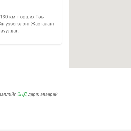
 130 км-т орших Төв
йн үзэсгэлэнт Жаргалант
вуулдаг.
дээллийг
ЭНД
дарж аваарай