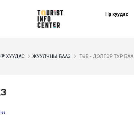
Нүүр хуудас
НҮҮР ХУУДАС
ЖУУЛЧНЫ БААЗ
ТӨВ - ДЭЛГЭР ТУР БАА
АЗ
dles