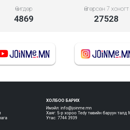
Өчигдөр
Өнгөрсөн 7 хоногт
5453
30832
ХОЛБОО БАРИХ
Имэйл: info@joinme.mn
л
Хаяг: 5-р хороо Tedy төвийн баруун талд 
лага
Утас: 7744 3939