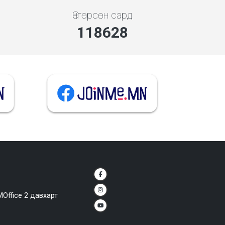
Өнгөрсөн сард
132864
MOffice 2 давхарт