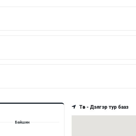
Төв - Дэлгэр тур бааз
Байшин