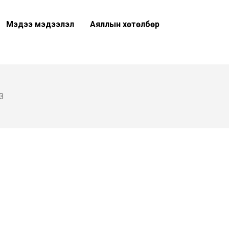
Мэдээ мэдээлэл
Аяллын хөтөлбөр
З