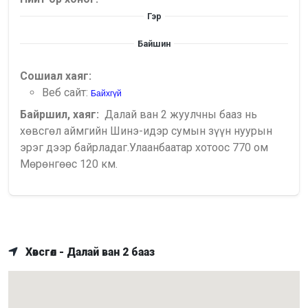
Гэр
Байшин
Сошиал хаяг:
Веб сайт:
Байхгүй
Байршил, хаяг:
Далай ван 2 жуулчны бааз нь
хөвсгөл аймгийн Шинэ-идэр сумын зүүн нуурын
эрэг дээр байрладаг.Улаанбаатар хотоос 770 ом
Мөрөнгөөс 120 км.
Хөвсгөл - Далай ван 2 бааз