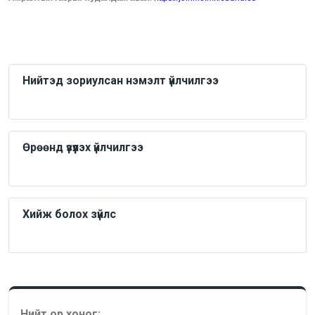
Нийтэд зориулсан нэмэлт үйлчилгээ
Өрөөнд үзүүлэх үйлчилгээ
Хийж болох зүйлс
Нийт ор хоног: