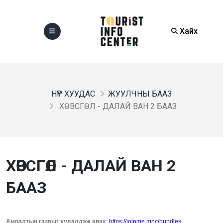
Хайх
НҮҮР ХУУДАС
ЖУУЛЧНЫ БААЗ
ХӨВСГӨЛ - ДАЛАЙ ВАН 2 БААЗ
ХӨВСГӨЛ - ДАЛАЙ ВАН 2
БААЗ
Амралтын газрыг худалдаж авах
:
https://joinme.mn/t/bundles