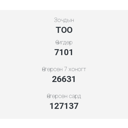
Зочдын
ТОО
Өчигдөр
7608
Өнгөрсөн 7 хоногт
28679
Өнгөрсөн сард
136917