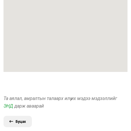
Та аялал, амралтын талаарх илүү их мэдээ мэдээллийг
ЭНД
дарж аваарай
Буцах