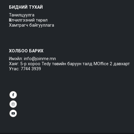
БИДНИЙ ТУХАЙ
Танилцуулга
Үйлчилгээний төрөл
Хамтрагч байгууллага
ХОЛБОО БАРИХ
Имэйл: info@joinme.mn
Хаяг: 5-р хороо Tedy төвийн баруун талд MOffice 2 давхарт
Утас: 7744 3939