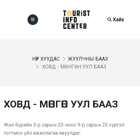
Хайх
НҮҮР ХУУДАС
ЖУУЛЧНЫ БААЗ
ХОВД - МӨНГӨН УУЛ БААЗ
ХОВД - МӨНГӨН УУЛ БААЗ
Жил бүрийн 5-р сарын 20-ноос 9-р сарын 20 хүртэл
тогтмол үйл ажиллагаа явуулдаг.