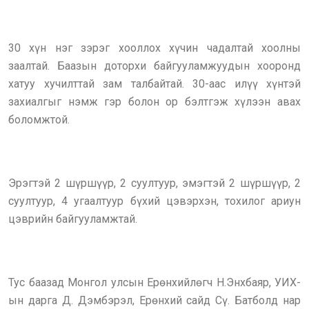
30 хүн нэг зэрэг хооллох хүчин чадалтай хоолны
заалтай. Баазын доторхи байгууламжуудын хооронд
хатуу хучилттай зам талбайтай. 30-аас илүү хүнтэй
захиалгыг нэмж гэр болон ор бэлтгэж хүлээн авах
боломжтой.
Эрэгтэй 2 шүршүүр, 2 суултуур, эмэгтэй 2 шүршүүр, 2
суултуур, 4 угаалтуур бүхий цэвэрхэн, тохилог ариун
цэврийн байгууламжтай.
Тус баазад Монгол улсын Ерөнхийлөгч Н.Энхбаяр, УИХ-
ын дарга Д. Дэмбэрэл, Ерөнхий сайд Сү. Батболд нар