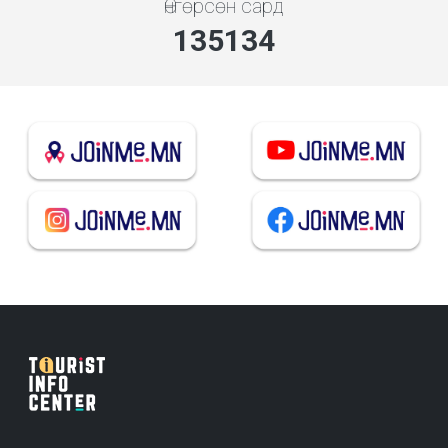
Өнгөрсөн сард
144786