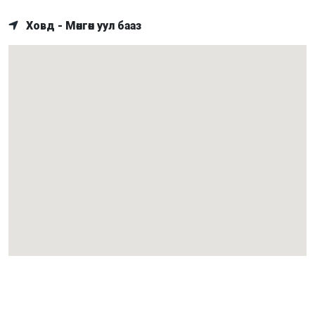
Ховд - Мөнгөн уул бааз