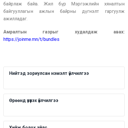
байрлаж байв. Жил бүр Мэргэжлийн хяналтын
байгууллагын ажлын байрны дүгнэлт гаргуулж
ажилладаг.
Амралтын газрыг худалдаж авах:
https://joinme.mn/t/bundles
Нийтэд зориулсан нэмэлт үйлчилгээ
Өрөөнд үзүүлэх үйлчилгээ
Хийж болох зүйлс