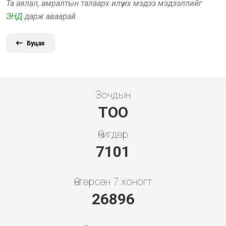
Та аялал, амралтын талаарх илүү их мэдээ мэдээллийг
ЭНД
дарж аваарай
Буцах
Зочдын
ТОО
Өчигдөр
7608
Өнгөрсөн 7 хоногт
28817