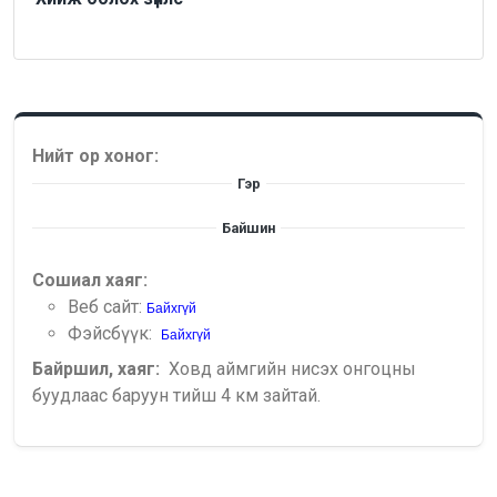
Нийт ор хоног:
Гэр
Байшин
Сошиал хаяг:
Веб сайт:
Байхгүй
Фэйсбүүк:
Байхгүй
Байршил, хаяг:
Ховд аймгийн нисэх онгоцны
буудлаас баруун тийш 4 км зайтай.