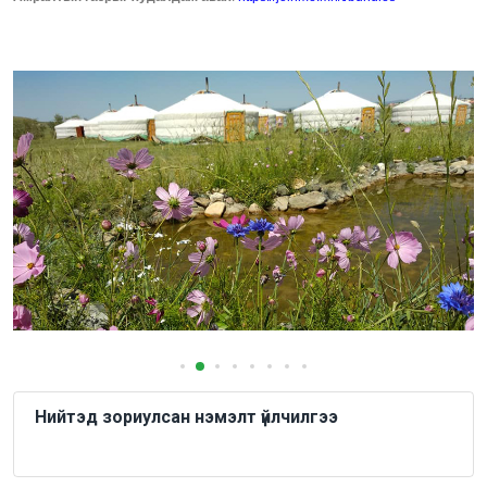
Нийтэд зориулсан нэмэлт үйлчилгээ