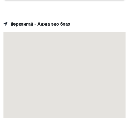
Өвөрхангай - Анжа эко бааз