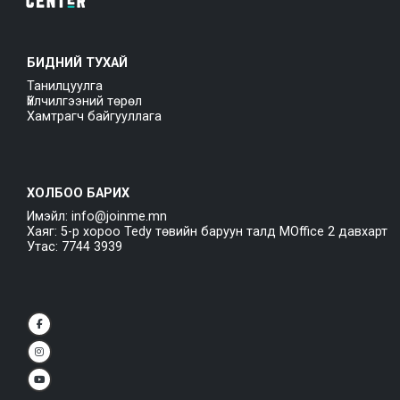
БИДНИЙ ТУХАЙ
Танилцуулга
Үйлчилгээний төрөл
Хамтрагч байгууллага
ХОЛБОО БАРИХ
Имэйл: info@joinme.mn
Хаяг: 5-р хороо Tedy төвийн баруун талд MOffice 2 давхарт
Утас: 7744 3939