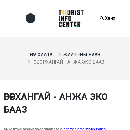
Хайх
НҮҮР ХУУДАС
ЖУУЛЧНЫ БААЗ
ӨВӨРХАНГАЙ - АНЖА ЭКО БААЗ
ӨВӨРХАНГАЙ - АНЖА ЭКО
БААЗ
Амралтын газрыг худалдаж авах
:
https://joinme.mn/t/bundles