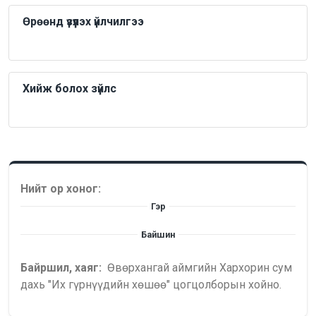
Өрөөнд үзүүлэх үйлчилгээ
Хийж болох зүйлс
Нийт ор хоног:
Гэр
Байшин
Байршил, хаяг:
Өвөрхангай аймгийн Хархорин сум
дахь "Их гүрнүүдийн хөшөө" цогцолборын хойно.