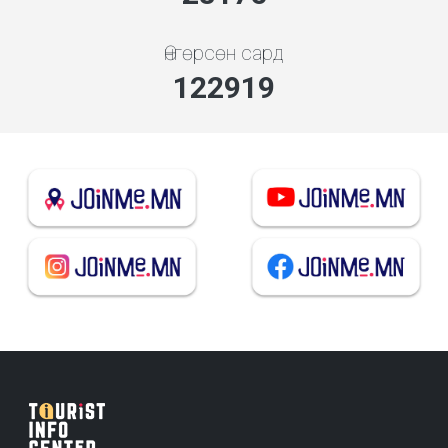
Өнгөрсөн сард
137102