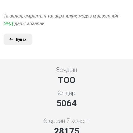
Та аялал, амралтын талаарх илүү их мэдээ мэдээллийг
ЭНД
дарж аваарай
Буцах
Зочдын
ТОО
Өчигдөр
5648
Өнгөрсөн 7 хоногт
31426