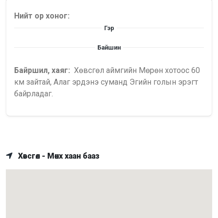
Нийт ор хоног:
Гэр
Байшин
Байршил, хаяг:
Хөвсгөл аймгийн Мөрөн хотоос 60
км зайтай, Алаг эрдэнэ суманд Эгийн голын эрэгт
байрладаг.
Хөвсгөл - Мөнх хаан бааз