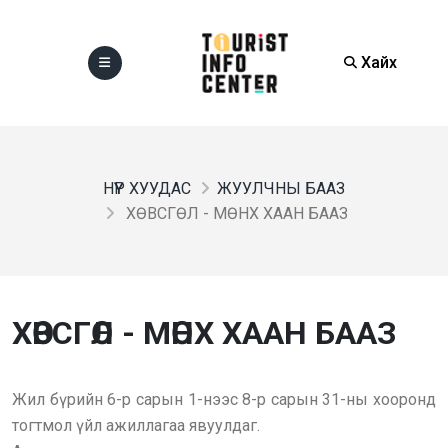
Хайх
НҮҮР ХУУДАС
ЖУУЛЧНЫ БААЗ
ХӨВСГӨЛ - МӨНХ ХААН БААЗ
ХӨВСГӨЛ - МӨНХ ХААН БААЗ
Жил бүрийн 6-р сарын 1-нээс 8-р сарын 31-ны хооронд
тогтмол үйл ажиллагаа явуулдаг.