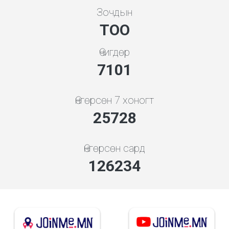
Зочдын
ТОО
Өчигдөр
7608
Өнгөрсөн 7 хоногт
27707
Өнгөрсөн сард
135945