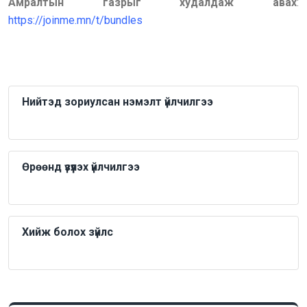
Амралтын газрыг худалдаж авах
:
https://joinme.mn/t/bundles
Нийтэд зориулсан нэмэлт үйлчилгээ
Өрөөнд үзүүлэх үйлчилгээ
Хийж болох зүйлс