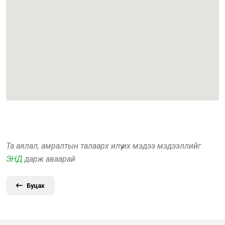
Та аялал, амралтын талаарх илүү их мэдээ мэдээллийг
ЭНД
дарж аваарай
Буцах