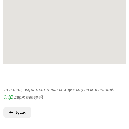
Та аялал, амралтын талаарх илүү их мэдээ мэдээллийг
ЭНД
дарж аваарай
Буцах