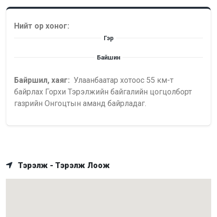
Нийт ор хоног:
Гэр
Байшин
Байршил, хаяг:
Улаанбаатар хотоос 55 км-т
байрлах Горхи Тэрэлжийн байгалийн цогцолборт
газрийн Онгоцтын аманд байрладаг.
Тэрэлж - Тэрэлж Лоож