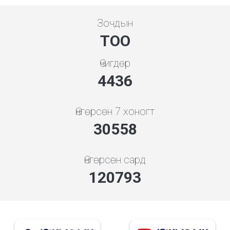
Зочдын
ТОО
Өчигдөр
5119
Өнгөрсөн 7 хоногт
35259
Өнгөрсөн сард
139377