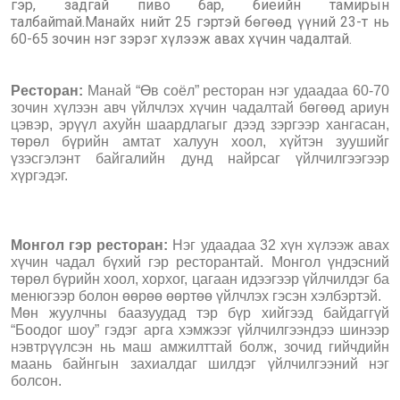
гэр, задгай пиво бар, биеийн тамирын
талбайmай.Манайх нийт 25 гэртэй бөгөөд үүний 23-т нь
60-65 зочин нэг зэрэг хүлээж авах хүчин чадалтай.
Ресторан:
Манай “Өв соёл” ресторан нэг удаадаа 60-70
зочин хүлээн авч үйлчлэх хүчин чадалтай бөгөөд ариун
цэвэр, эрүүл ахуйн шаардлагыг дээд зэргээр хангасан,
төрөл бүрийн амтат халуун хоол, хүйтэн зуушийг
үзэсгэлэнт байгалийн дунд найрсаг үйлчилгээгээр
хүргэдэг.
Монгол гэр ресторан:
Нэг удаадаа 32 хүн хүлээж авах
хүчин чадал бүхий гэр ресторантай. Монгол үндэсний
төрөл бүрийн хоол, хорхог, цагаан идээгээр үйлчилдэг ба
менюгээр болон өөрөө өөртөө үйлчлэх гэсэн хэлбэртэй.
Мөн жуулчны баазуудад тэр бүр хийгээд байдаггүй
“Боодог шоу” гэдэг арга хэмжээг үйлчилгээндээ шинээр
нэвтрүүлсэн нь маш амжилттай болж, зочид гийчдийн
маань байнгын захиалдаг шилдэг үйлчилгээний нэг
болсон.