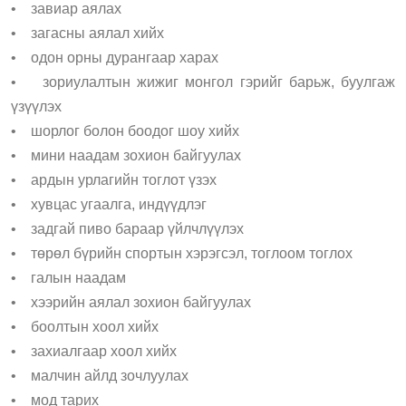
• завиар аялах
• загасны аялал хийх
• одон орны дурангаар харах
• зориулалтын жижиг монгол гэрийг барьж, буулгаж
үзүүлэх
• шорлог болон боодог шоу хийх
• мини наадам зохион байгуулах
• ардын урлагийн тоглот үзэх
• хувцас угаалга, индүүдлэг
• задгай пиво бараар үйлчлүүлэх
• төрөл бүрийн спортын хэрэгсэл, тоглоом тоглох
• галын наадам
• хээрийн аялал зохион байгуулах
• боолтын хоол хийх
• захиалгаар хоол хийх
• малчин айлд зочлуулах
• мод тарих