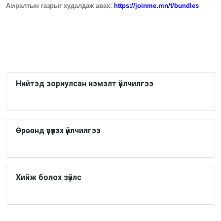
Амралтын газрыг худалдаж авах:
https://joinme.mn/t/bundles
Нийтэд зориулсан нэмэлт үйлчилгээ
Өрөөнд үзүүлэх үйлчилгээ
Хийж болох зүйлс