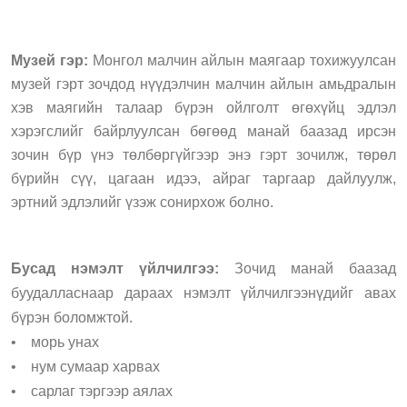
Музей гэр:
Монгол малчин айлын маягаар тохижуулсан
музей гэрт зочдод нүүдэлчин малчин айлын амьдралын
хэв маягийн талаар бүрэн ойлголт өгөхүйц эдлэл
хэрэгслийг байрлуулсан бөгөөд манай баазад ирсэн
зочин бүр үнэ төлбөргүйгээр энэ гэрт зочилж, төрөл
бүрийн сүү, цагаан идээ, айраг таргаар дайлуулж,
эртний эдлэлийг үзэж сонирхож болно.
Бусад нэмэлт үйлчилгээ:
Зочид манай баазад
буудалласнаар дараах нэмэлт үйлчилгээнүдийг авах
бүрэн боломжтой.
• морь унах
• нум сумаар харвах
• сарлаг тэргээр аялах