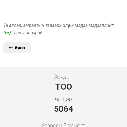
Та аялал, амралтын талаарх илүү их мэдээ мэдээллийг
ЭНД
дарж аваарай
Буцах
Зочдын
ТОО
Өчигдөр
5648
Өнгөрсөн 7 хоногт