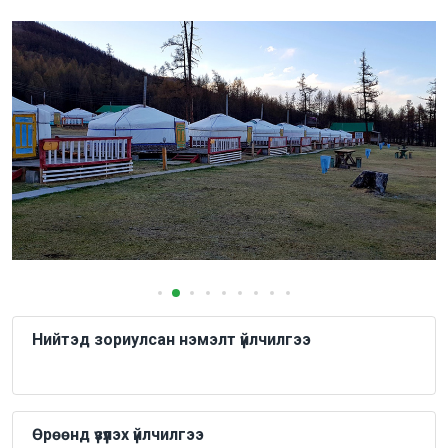
Нийтэд зориулсан нэмэлт үйлчилгээ
Өрөөнд үзүүлэх үйлчилгээ