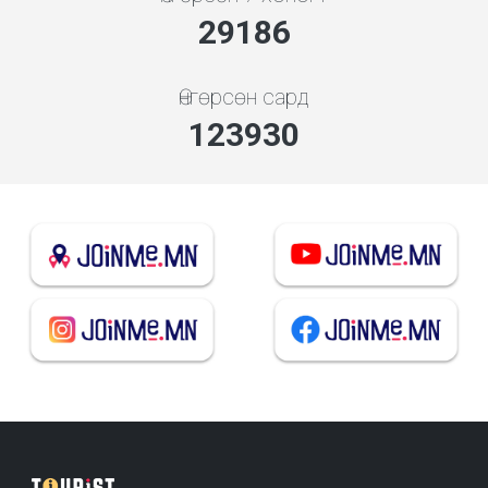
32553
Өнгөрсөн сард
138229