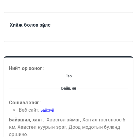
Хийж болох зүйлс
Нийт ор хоног:
Гэр
Байшин
Сошиал хаяг:
Веб сайт:
Байхгүй
Байршил, хаяг:
Хөвсгөл аймаг, Хатгал тосгоноос 6
км, Хөвсгөл нуурын эрэг, Доод модотын буланд
оршино.