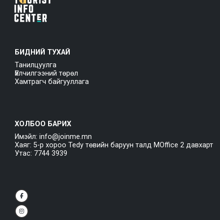
БИДНИЙ ТУХАЙ
Танилцуулга
Үйлчилгээний төрөл
Хамтрагч байгууллага
ХОЛБОО БАРИХ
Имэйл: info@joinme.mn
Хаяг: 5-р хороо Tedy төвийн баруун талд MOffice 2 давхарт
Утас: 7744 3939