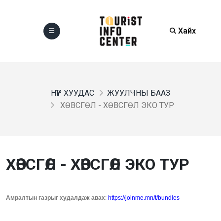
Хайх
НҮҮР ХУУДАС
ЖУУЛЧНЫ БААЗ
ХӨВСГӨЛ - ХӨВСГӨЛ ЭКО ТУР
ХӨВСГӨЛ - ХӨВСГӨЛ ЭКО ТУР
Амралтын газрыг худалдаж авах
:
https://joinme.mn/t/bundles