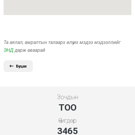
Та аялал, амралтын талаарх илүү их мэдээ мэдээллийг
ЭНД
дарж аваарай
Буцах
Зочдын
ТОО
Өчигдөр
3865