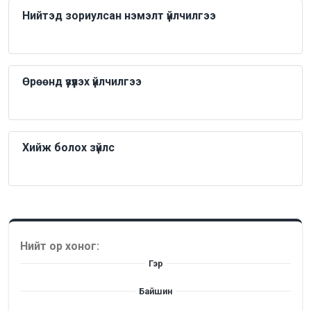
Нийтэд зориулсан нэмэлт үйлчилгээ
Өрөөнд үзүүлэх үйлчилгээ
Хийж болох зүйлс
Нийт ор хоног:
Гэр
Байшин