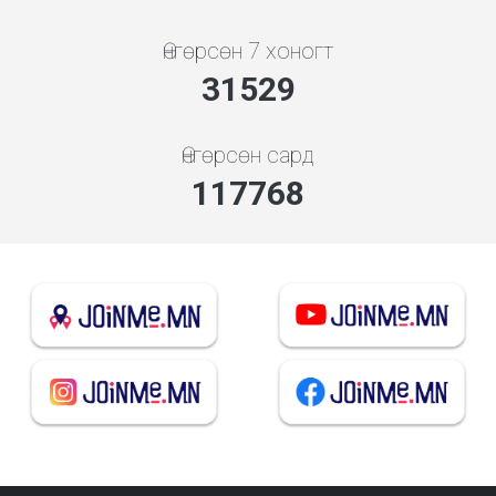
Өнгөрсөн 7 хоногт
35167
Өнгөрсөн сард
131356