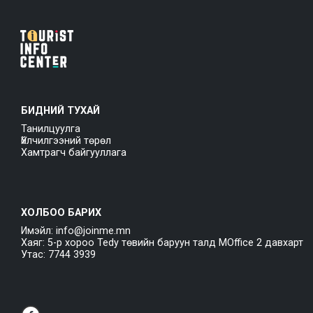
БИДНИЙ ТУХАЙ
Танилцуулга
Үйлчилгээний төрөл
Хамтрагч байгууллага
ХОЛБОО БАРИХ
Имэйл: info@joinme.mn
Хаяг: 5-р хороо Tedy төвийн баруун талд MOffice 2 давхарт
Утас: 7744 3939