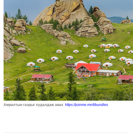
Амралтын газрыг худалдаж авах
:
https://joinme.mn/t/bundles