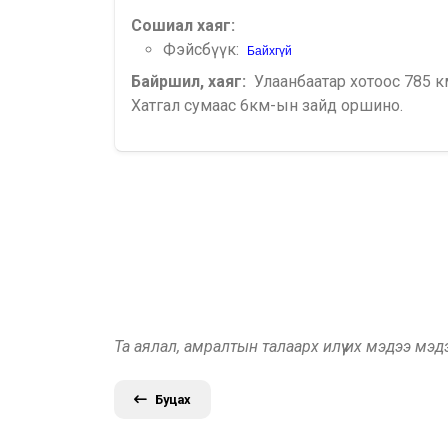
Сошиал хаяг:
Фэйсбүүк:
Байхгүй
Байршил, хаяг:
Улаанбаатар хотоос 785 к
Хатгал сумаас 6км-ын зайд оршино.
Та аялал, амралтын талаарх илүү их мэдээ мэ
Буцах