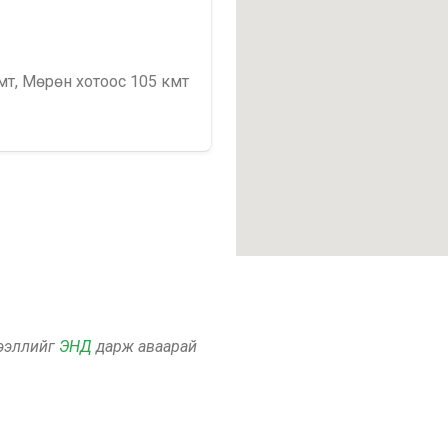
мт, Мөрөн хотоос 105 кмт
дээллийг
ЭНД
дарж аваарай