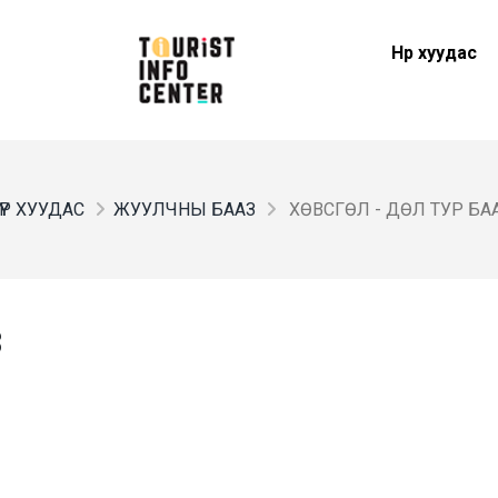
Нүүр хуудас
ҮҮР ХУУДАС
ЖУУЛЧНЫ БААЗ
ХӨВСГӨЛ - ДӨЛ ТУР БА
З