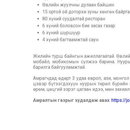
Өвлийн жуулчны дулаан байшин
15 ортой ой доторхи зуны хөнгөн байрта
80 хүний суудалтай ресторан
6 хүний боловсон бие засах газар
6 хүний шүршүүр
4 хүний багтаамжтай саун
Жилийн турш байнгын ажиллагаатай. Өвлийн
мобайл, мобикомын сүлжээ барина. Нууры
барилга байгууламжтай.
Амрагчдад өдөрт 3 удаа европ, ази, монгол
цэвэр бүтээгдэхүүн нуурын төрөл бүрийн за
өрөм, цөцгий зэрэг цагаан идээ, мөн захиа
Амралтын газрыг худалдаж авах
:
https://