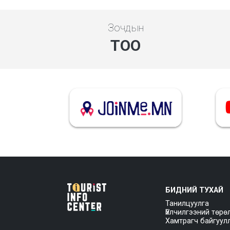
Зочдын
ТОО
БИДНИЙ ТУХАЙ
Танилцуулга
Үйлчилгээний төрө
Хамтрагч байгуул