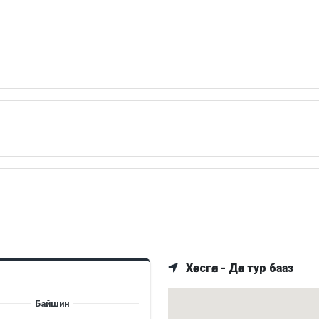
Хөвсгөл - Дөл тур бааз
Байшин