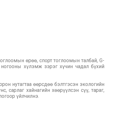
оглоомын өрөө, спорт тоглоомын талбай, G-
 ногооны хүлэмж зэрэг хүчин чадал бүхий
 орон нутагтаа өөрсдөө бэлтгэсэн экологийн
с, сарлаг хайнагийн хөөрүүлсэн сүү, тараг,
логоор үйлчилнэ.