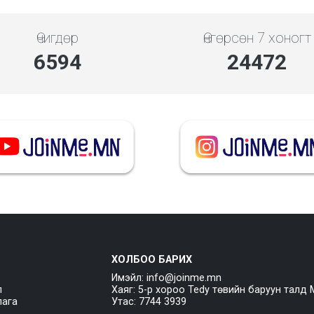
Өчигдөр
Өнгөрсөн 7 хоногт
7608
28237
ХОЛБОО БАРИХ
Имэйл: info@joinme.mn
л
Хаяг: 5-р хороо Tedy төвийн баруун талд 
лага
Утас: 7744 3939