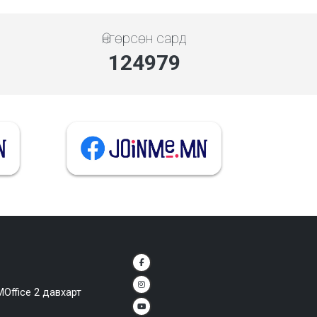
Өнгөрсөн сард
144206
MOffice 2 давхарт