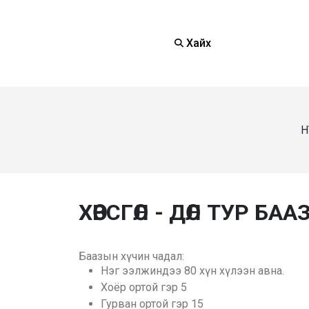
Хайх
Н
ХӨВСГӨЛ - ДӨЛ ТУР БАА
Баазын хүчин чадал:
Нэг ээлжиндээ 80 хүн хүлээн авна.
Хоёр ортой гэр 5
Гурван ортой гэр 15