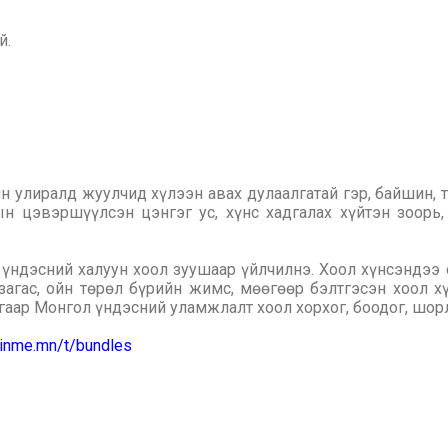
й.
 улиралд жуулчид хүлээн авах дулаалгатай гэр, байшин, т
н цэвэршүүлсэн цэнгэг ус, хүнс хадгалах хүйтэн зоорь,
 үндэсний халуун хоол зуушаар үйлчилнэ. Хоол хүнсэндээ
гас, ойн төрөл бүрийн жимс, мөөгөөр бэлтгэсэн хоол хүн
лгаар Монгол үндэсний уламжлалт хоол хорхог, боодог, шор
joinme.mn/t/bundles