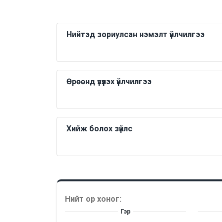
Нийтэд зориулсан нэмэлт үйлчилгээ
Өрөөнд үзүүлэх үйлчилгээ
Хийж болох зүйлс
Нийт ор хоног:
Гэр