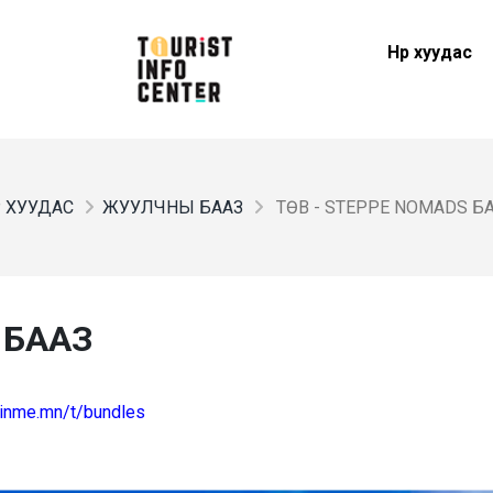
Нүүр хуудас
ҮР ХУУДАС
ЖУУЛЧНЫ БААЗ
ТӨВ - STEPPE NOMADS Б
 БААЗ
joinme.mn/t/bundles