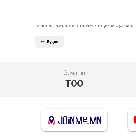
Та аялал, амралтын талаарх илүү их мэдээ мэ
Буцах
Зочдын
ТОО