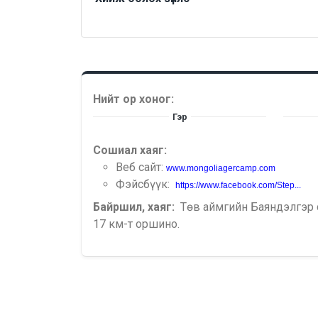
Нийт ор хоног:
Гэр
Сошиал хаяг:
Веб сайт:
www.mongoliagercamp.com
Фэйсбүүк:
https://www.facebook.com/Step...
Байршил, хаяг:
Төв аймгийн Баяндэлгэр 
17 км-т оршино.