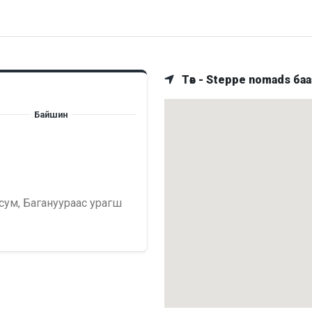
Төв - Steppe nomads баа
Байшин
сум, Багануураас урагш