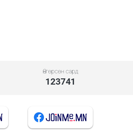
Өнгөрсөн сард
137490