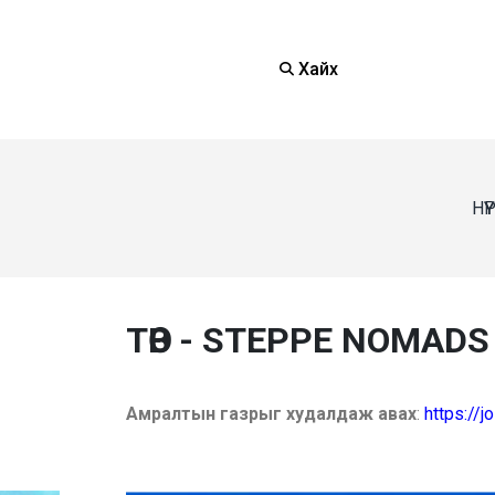
Хайх
НҮ
ТӨВ - STEPPE NOMADS
Амралтын газрыг худалдаж авах
:
https://