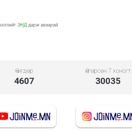
дээллийг
ЭНД
дарж аваарай
Өчигдөр
Өнгөрсөн 7 хоногт
5119
33372