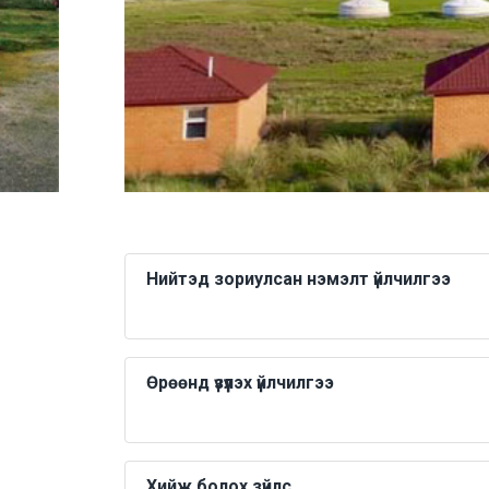
Нийтэд зориулсан нэмэлт үйлчилгээ
Өрөөнд үзүүлэх үйлчилгээ
Хийж болох зүйлс