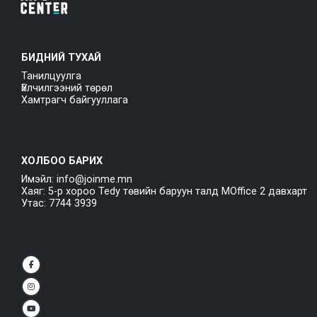
БИДНИЙ ТУХАЙ
Танилцуулга
Үйлчилгээний төрөл
Хамтрагч байгууллага
ХОЛБОО БАРИХ
Имэйл: info@joinme.mn
Хаяг: 5-р хороо Tedy төвийн баруун талд MOffice 2 давхарт
Утас: 7744 3939