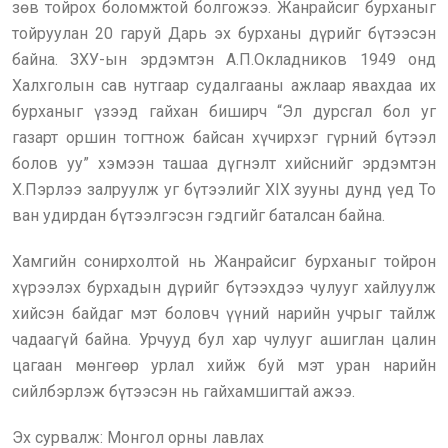
зөв тойрох боломжтой болгожээ. Жанрайсиг бурханыг
тойруулан 20 гаруй Дарь эх бурханы дүрийг бүтээсэн
байна. ЗХУ-ын эрдэмтэн А.П.Окладников 1949 онд
Халхголын сав нутгаар судалгааны ажлаар явахдаа их
бурханыг үзээд гайхан биширч “Эл дурсгал бол уг
газарт оршин тогтнож байсан хүчирхэг гүрний бүтээл
болов уу” хэмээн ташаа дүгнэлт хийснийг эрдэмтэн
Х.Пэрлээ залруулж уг бүтээлийг XIX зууны дунд үед То
ван удирдан бүтээлгэсэн гэдгийг баталсан байна.
Хамгийн сонирхолтой нь Жанрайсиг бурханыг тойрон
хүрээлэх бурхадын дүрийг бүтээхдээ чулууг хайлуулж
хийсэн байдаг мэт боловч үүний нарийн учрыг тайлж
чадаагүй байна. Урчууд бул хар чулууг ашиглан цалин
цагаан мөнгөөр урлал хийж буй мэт уран нарийн
сийлбэрлэж бүтээсэн нь гайхамшигтай ажээ.
Эх сурвалж: Монгол орны лавлах