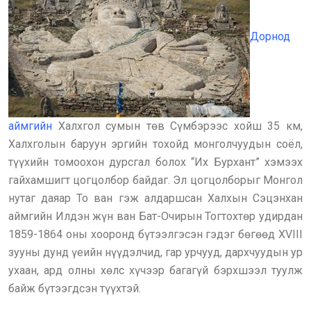
Дорнод
аймгийн
Халхгол сумын төв Сүмбэрээс хойш 35 км,
Халхголын баруун эргийн тохойд монголчуудын соёл,
түүхийн томоохон дурсгал болох “Их Бурхант” хэмээх
гайхамшигт цогцолбор байдаг. Эл цогцолборыг Монгол
нутаг даяар То ван гэж алдаршсан Халхын Сэцэнхан
аймгийн Илдэн жүн ван Бат-Очирын Тогтохтөр удирдан
1859-1864 оны хооронд бүтээлгэсэн гэдэг бөгөөд XVIII
зууны дунд үеийн нүүдэлчид, гар урчууд, дархчуудын ур
ухаан, ард олны хөлс хүчээр багагүй бэрхшээл туулж
байж бүтээгдсэн түүхтэй.