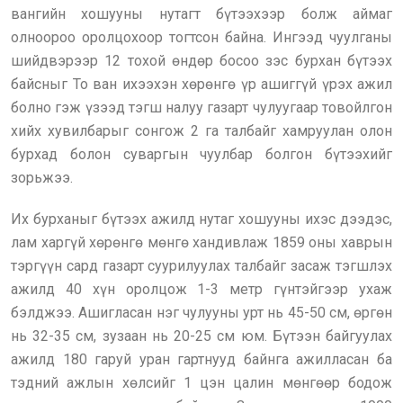
вангийн хошууны нутагт бүтээхээр болж аймаг
олноороо оролцохоор тогтсон байна. Ингээд чуулганы
шийдвэрээр 12 тохой өндөр босоо зэс бурхан бүтээх
байсныг То ван ихээхэн хөрөнгө үр ашиггүй үрэх ажил
болно гэж үзээд тэгш налуу газарт чулуугаар товойлгон
хийх хувилбарыг сонгож 2 га талбайг хамруулан олон
бурхад болон суваргын чуулбар болгон бүтээхийг
зорьжээ.
Их бурханыг бүтээх ажилд нутаг хошууны ихэс дээдэс,
лам харгүй хөрөнгө мөнгө хандивлаж 1859 оны хаврын
тэргүүн сард газарт суурилуулах талбайг засаж тэгшлэх
ажилд 40 хүн оролцож 1-3 метр гүнтэйгээр ухаж
бэлджээ. Ашигласан нэг чулууны урт нь 45-50 см, өргөн
нь 32-35 см, зузаан нь 20-25 см юм. Бүтээн байгуулах
ажилд 180 гаруй уран гартнууд байнга ажилласан ба
тэдний ажлын хөлсийг 1 цэн цалин мөнгөөр бодож