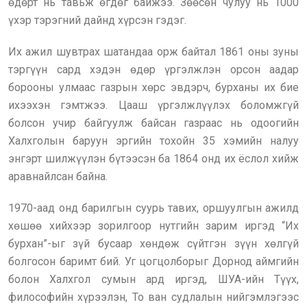
өдөрт нь тавьж өгдөг байжээ. Зөөсөн чулуу нь 1000
үхэр тэрэгний дайнд хүрсэн гэдэг.
Их ажил шувтрах шатандаа орж байтал 1861 оны зуны
тэргүүн сард хэдэн өдөр үргэлжлэн орсон аадар
борооны улмаас газрын хөрс эвдэрч, бурханы их бие
ихээхэн гэмтжээ. Цааш үргэлжлүүлэх боломжгүй
болсон учир байгуулж байсан газраас нь одоогийн
Халхголын баруун эргийн тохойн 35 хэмийн налуу
энгэрт шилжүүлэн бүтээсэн ба 1864 онд их ёслол хийж
аравнайлсан байна.
1970-аад онд барилгын суурь тавих, оршуулгын ажилд
хөшөө хийхээр зорилгоор нутгийн зарим иргэд “Их
бурхан”-ыг зүй бусаар хөндөж сүйтгэн зүүн хөлгүй
болгосон баримт бий. Уг цогцолборыг Дорнод аймгийн
болон Халхгол сумын ард иргэд, ШУА-ийн Түүх,
философийн хүрээлэн, То ван судлалын нийгэмлэгээс