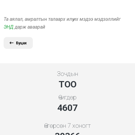
Та аялал, амралтын талаарх илүү их мэдээ мэдээллийг
ЭНД
дарж аваарай
Буцах
Зочдын
ТОО
Өчигдөр
5119
Өнгөрсөн 7 хоногт