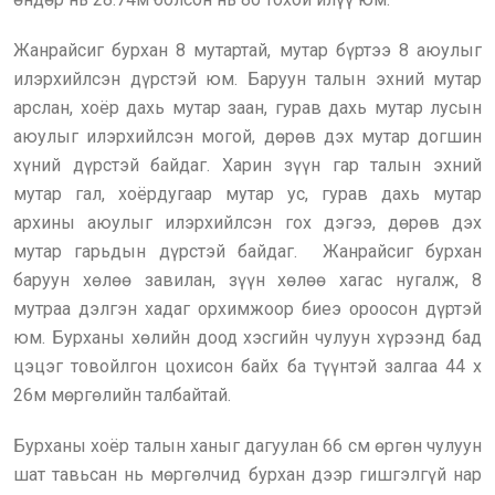
Жанрайсиг бурхан 8 мутартай, мутар бүртээ 8 аюулыг
илэрхийлсэн дүрстэй юм. Баруун талын эхний мутар
арслан, хоёр дахь мутар заан, гурав дахь мутар лусын
аюулыг илэрхийлсэн могой, дөрөв дэх мутар догшин
хүний дүрстэй байдаг. Харин зүүн гар талын эхний
мутар гал, хоёрдугаар мутар ус, гурав дахь мутар
архины аюулыг илэрхийлсэн гох дэгээ, дөрөв дэх
мутар гарьдын дүрстэй байдаг. Жанрайсиг бурхан
баруун хөлөө завилан, зүүн хөлөө хагас нугалж, 8
мутраа дэлгэн хадаг орхимжоор биеэ ороосон дүртэй
юм. Бурханы хөлийн доод хэсгийн чулуун хүрээнд бад
цэцэг товойлгон цохисон байх ба түүнтэй залгаа 44 х
26м мөргөлийн талбайтай.
Бурханы хоёр талын ханыг дагуулан 66 см өргөн чулуун
шат тавьсан нь мөргөлчид бурхан дээр гишгэлгүй нар