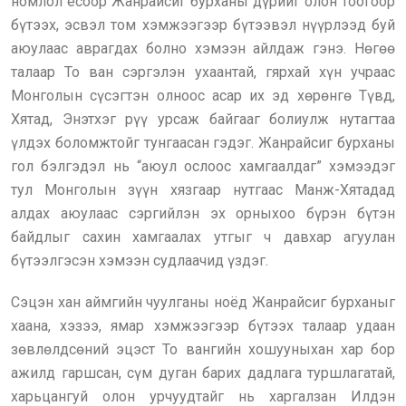
номлол ёсоор Жанрайсиг бурханы дүрийг олон тоогоор
бүтээх, эсвэл том хэмжээгээр бүтээвэл нүүрлээд буй
аюулаас аврагдах болно хэмээн айлдаж гэнэ. Нөгөө
талаар То ван сэргэлэн ухаантай, гярхай хүн учраас
Монголын сүсэгтэн олноос асар их эд хөрөнгө Түвд,
Хятад, Энэтхэг рүү урсаж байгааг болиулж нутагтаа
үлдэх боломжтойг тунгаасан гэдэг. Жанрайсиг бурханы
гол бэлгэдэл нь “аюул ослоос хамгаалдаг” хэмээдэг
тул Монголын зүүн хязгаар нутгаас Манж-Хятадад
алдах аюулаас сэргийлэн эх орныхоо бүрэн бүтэн
байдлыг сахин хамгаалах утгыг ч давхар агуулан
бүтээлгэсэн хэмээн судлаачид үздэг.
Сэцэн хан аймгийн чуулганы ноёд Жанрайсиг бурханыг
хаана, хэзээ, ямар хэмжээгээр бүтээх талаар удаан
зөвлөлдсөний эцэст То вангийн хошууныхан хар бор
ажилд гаршсан, сүм дуган барих дадлага туршлагатай,
харьцангуй олон урчуудтайг нь харгалзан Илдэн