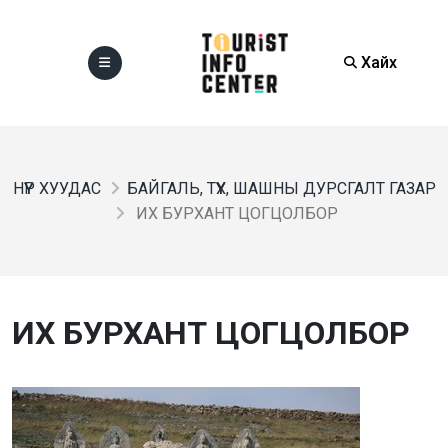
Хайх
НҮҮР ХУУДАС
БАЙГАЛЬ, ТҮҮХ, ШАШНЫ ДУРСГАЛТ ГАЗАР
ИХ БУРХАНТ ЦОГЦОЛБОР
ИХ БУРХАНТ ЦОГЦОЛБОР