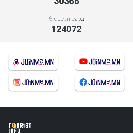
33740
Өнгөрсөн сард
137858