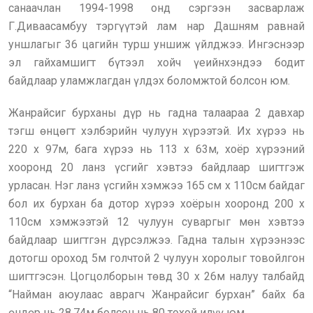
санаачлан 1994-1998 онд сэргээн засварлаж
Г.Диваасамбуу тэргүүтэй лам нар Дашням равнай
уншлагыг 36 цагийн турш уншиж үйлджээ. Ингэснээр
эл гайхамшигт бүтээл хойч үеийнхэндээ бодит
байдлаар уламжлагдан үлдэх боломжтой болсон юм.
Жанрайсиг бурханы дүр нь гадна талаараа 2 давхар
тэгш өнцөгт хэлбэрийн чулуун хүрээтэй. Их хүрээ нь
220 х 97м, бага хүрээ нь 113 х 63м, хоёр хүрээний
хооронд 20 ланз үсгийг хэвтээ байдлаар шигтгэж
урласан. Нэг ланз үсгийн хэмжээ 165 см х 110см байдаг
бол их бурхан ба дотор хүрээ хоёрын хооронд 200 х
110см хэмжээтэй 12 чулуун суваргыг мөн хэвтээ
байдлаар шигтгэн дүрсэлжээ. Гадна талын хүрээнээс
дотогш ороход 5м голчтой 2 чулуун хоролыг товойлгон
шигтгэсэн. Цогцолборын төвд 30 х 26м налуу талбайд
“Найман аюулаас аврагч Жанрайсиг бурхан” байх ба
өндөр нь 28.74м болсон нь 80 тохой илүү юм.