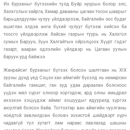
Их бурханыг бүтээхийн тулд Буйр нуурын болор элс,
Халхголын хайрга, Хамар давааны цагаан тосон шаврыг
барьцалдуулан чулуу үйлдвэрлэж, байгалийн зос будаг
ашиглан элдэв өнгө бүхий чулууг бүтээж хийсэн ба
тоосго үйлдвэрлэж байсан газрын туурь нь Халхгол
сумын Баруун, Зүүн Халгайтын ойролцоох Хүүрт гэдэг
газарт, вааран эдлэлийн үйлдвэр нь Цагаан уулын
баруун урд байжээ.
Жанрайсиг бурханыг бүтээх болсон шалтгаан нь XIX
зууны дунд үед Сэцэн хан аймгийг бүхэлд нь нөмөрсөн
байгалийн гамшиг, ган зуд удаа дараалан болсноос
үүдэн мал сүрэг олноор хоргодож, ард олны амьдрал
ихээхэн хэцүүдэж аймаг хошуудыг ядууралд хүргэх
аюултай болсон байв. Тогтохтөр ван аймгийн чуулганы
ноёдтой зөвлөлдсөн боловч зохистой шийдвэрт хүрч
чадаагүй тул хутагт лам нараас лавлахад шашны