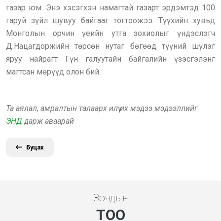
газар юм. Энэ хэсэгхэн намагтай газарт эрдэмтэд 100
гаруй зүйл шувуу байгааг тогтоожээ. Түүхийн хувьд
Монголын орчин үеийн утга зохиолыг үндэслэгч
Д.Нацагдоржийн төрсөн нутаг бөгөөд түүний шүлэг
яруу найрагт Гүн галуутайн байгалийн үзэсгэлэнг
магтсан мөрүүд олон бий.
Та аялал, амралтын талаарх илүү их мэдээ мэдээллийг
ЭНД
дарж аваарай
Буцах
Зочдын
ТОО