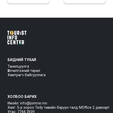
БИДНИЙ ТУХАЙ
Танилцуулга
Үйлчилгээний төрөл
Хамтрагч байгууллага
ХОЛБОО БАРИХ
Имэйл: info@joinme.mn
Хаяг: 5-р хороо Tedy төвийн баруун талд MOffice 2 давхарт
Утас: 7744 3939