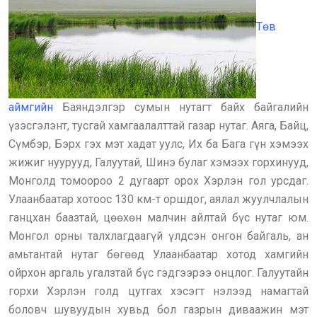
Төв
аймгийн
Баяндэлгэр сумын нутагт байх байгалийн
үзэсгэлэнт, тусгай хамгаалалттай газар нутаг. Аяга, Байц,
Сүмбэр, Бэрх гэх мэт хадат уулс, Их ба Бага гүн хэмээх
жижиг нуурууд, Галуутай, Шинэ булаг хэмээх горхинууд,
Монголд томоороо 2 дугаарт орох Хэрлэн гол урсдаг.
Улаанбаатар хотоос 130 км-т оршдог, аялал жуулчлалын
ганцхан баазтай, цөөхөн малчин айлтай бүс нутаг юм.
Монгол орны талхлагдаагүй үлдсэн онгон байгаль, ан
амьтантай нутаг бөгөөд Улаанбаатар хотод хамгийн
ойрхон аргаль угалзтай бүс гэдгээрээ онцлог. Галуутайн
горхи Хэрлэн голд цутгах хэсэгт нэлээд намагтай
боловч шувуудын хувьд бол газрын диваажин мэт