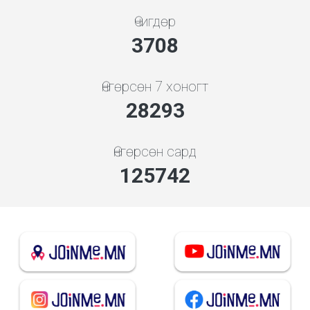
Өчигдөр
3994
Өнгөрсөн 7 хоногт
30470
Өнгөрсөн сард
135415