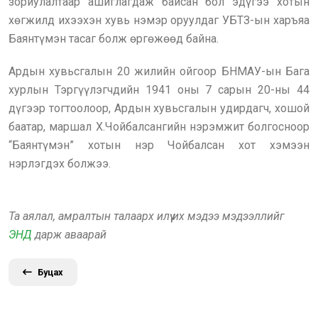
зориулалтаар ашиглагдаж байсан бол эдүгээ хотын
хөгжилд ихээхэн хувь нэмэр оруулдаг УБТЗ-ын харъяа
Баянтүмэн тасаг болж өргөжөөд байна.
Ардын хувьсгалын 20 жилийн ойгоор БНМАУ-ын Бага
хурлын Тэргүүлэгчдийн 1941 оны 7 сарын 20-ны 44
дүгээр тогтоолоор, Ардын хувьсгалын удирдагч, хошой
баатар, маршал Х.Чойбалсангийн нэрэмжит болгосноор
“Баянтүмэн” хотын нэр Чойбалсан хот хэмээн
нэрлэгдэх болжээ.
Та аялал, амралтын талаарх илүү их мэдээ мэдээллийг
ЭНД
дарж аваарай
Буцах