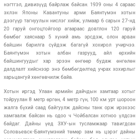
нэгтгэл, дивизүүд байрлаж байсан. 1939 оны 4 сараас
эхлэн Японы Кавантуны арми Баянтүмэн хотын
дээгүүр тагнуулын нислэг хийж, улмаар 6 сарын 27-нд
20 гаруй онгоцтойгоор агаараас довтлон 120 гаруй
бөмбөг хаяснаар 5 хүний амь эрсдэж, олон арван
байшин барилга сүйдэж багагүй хохирол учирчээ.
Баянтүмэн хотын албан газрууд, айл өрхийн
байшингуудыг хар эрээн өнгөөр будаж өнгөлөн
далдлалт хийснээр энэ бөмбөгдөлтөд учрах хохирлыг
харьцангуй хөнгөвчилж байв.
Хотын иргэд Улаан армийн дайчдын хамтаар хотыг
тойруулан 8 метр өргөн, 4 метр гүн, 100 км урт шороон
жалга бүхий саад байгуулж дайсны танк орж ирэхээс
хамгаалж байсан нь одоо ч Чойбалсан хотноо үлдсэн
байдаг. Дайны үед ЗХУ-ын тусламжаар тавигдсан
Соловьевск-Баянтүмэний төмөр зам нь цэрэг дайны