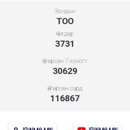
Зочдын
ТОО
Өчигдөр
3998
Өнгөрсөн 7 хоногт
34163
Өнгөрсөн сард
130352