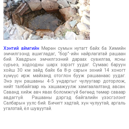
Хэнтий аймгийн
Мөрөн сумын нутагт байх ба Химийн
эмчилгээнд ашигладаг, “бор”-ийн найрлагатай рашаан
бий. Хавдрын эмчилгээний дараах сувилгаа, ясны
сүрьеэ, ходоодны шарх зэрэгт уудаг. Сумаас баруун
хойш 30 км зайд байх ба 8-р сарын эхний 14 хоногт
хүмүүс ирж майханд отоглон бууж рашаанаас уудаг.
Энэ зун рашааны 4-5 ундаргыг чулуугаар доторлож,
нийт талбайгаар нь хашаажуулж хамгаалалтанд авсан.
Саванд хийж авч явах боломжгүй бөгөөд төмөр саваар
авдаггүй. Рашааны дэргэд байгалийн үзэсгэлэнт
Салбарын уулс бий. Бичигт хадтай, хүн чулуутай, аргаль
угалзтай, ёл шувуутай.