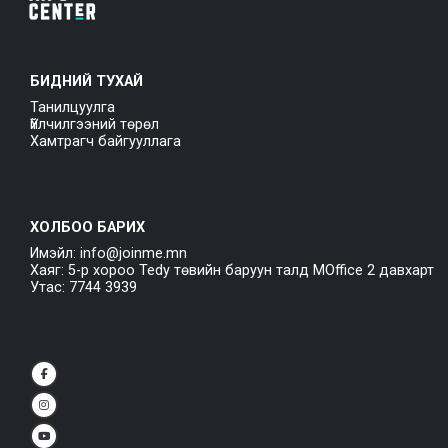
БИДНИЙ ТУХАЙ
Танилцуулга
Үйлчилгээний төрөл
Хамтрагч байгууллага
ХОЛБОО БАРИХ
Имэйл: info@joinme.mn
Хаяг: 5-р хороо Tedy төвийн баруун талд MOffice 2 давхарт
Утас: 7744 3939