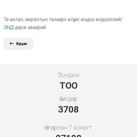
Та аялал, амралтын талаарх илүү их мэдээ мэдээллийг
ЭНД
дарж аваарай
Буцах
Зочдын
ТОО
Өчигдөр
3994
Өнгөрсөн 7 хоногт