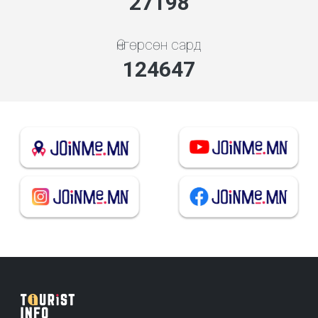
29290
Өнгөрсөн сард
134235