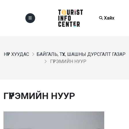
Хайх
НҮҮР ХУУДАС
БАЙГАЛЬ, ТҮҮХ, ШАШНЫ ДУРСГАЛТ ГАЗАР
ГҮРЭМИЙН НУУР
ГҮРЭМИЙН НУУР