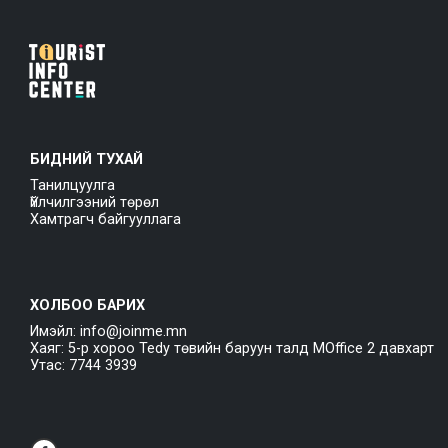
БИДНИЙ ТУХАЙ
Танилцуулга
Үйлчилгээний төрөл
Хамтрагч байгууллага
ХОЛБОО БАРИХ
Имэйл: info@joinme.mn
Хаяг: 5-р хороо Tedy төвийн баруун талд MOffice 2 давхарт
Утас: 7744 3939