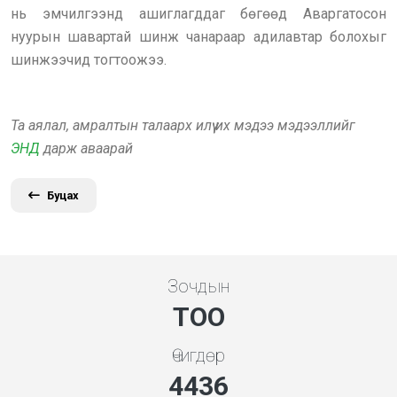
нь эмчилгээнд ашиглагддаг бөгөөд Аваргатосон
нуурын шавартай шинж чанараар адилавтар болохыг
шинжээчид тогтоожээ.
Та аялал, амралтын талаарх илүү их мэдээ мэдээллийг
ЭНД
дарж аваарай
Буцах
Зочдын
ТОО
Өчигдөр
4778