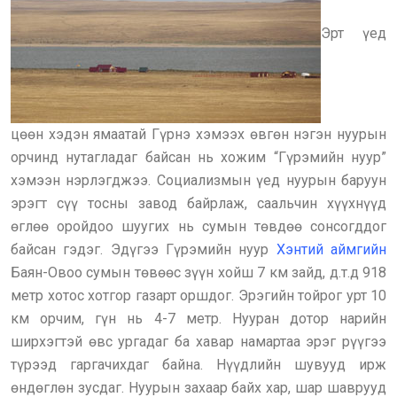
Эрт үед
цөөн хэдэн ямаатай Гүрнэ хэмээх өвгөн нэгэн нуурын
орчинд нутагладаг байсан нь хожим “Гүрэмийн нуур”
хэмээн нэрлэгджээ. Социализмын үед нуурын баруун
эрэгт сүү тосны завод байрлаж, саальчин хүүхнүүд
өглөө оройдоо шуугих нь сумын төвдөө сонсогддог
байсан гэдэг. Эдүгээ Гүрэмийн нуур
Хэнтий аймгийн
Баян-Овоо сумын төвөөс зүүн хойш 7 км зайд, д.т.д 918
метр хотос хотгор газарт оршдог. Эрэгийн тойрог урт 10
км орчим, гүн нь 4-7 метр. Нууран дотор нарийн
ширхэгтэй өвс ургадаг ба хавар намартаа эрэг рүүгээ
түрээд гаргачихдаг байна. Нүүдлийн шувууд ирж
өндөглөн зусдаг. Нуурын захаар байх хар, шар шаврууд