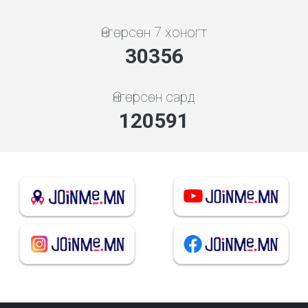
Өнгөрсөн 7 хоногт
32691
Өнгөрсөн сард
129868