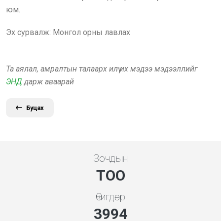
юм.
Эх сурвалж: Монгол орны лавлах
Та аялал, амралтын талаарх илүү их мэдээ мэдээллийг
ЭНД
дарж аваарай
Буцах
Зочдын
ТОО
Өчигдөр
4279