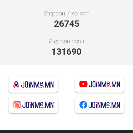
Өнгөрсөн 7 хоногт
28655
Өнгөрсөн сард
141096