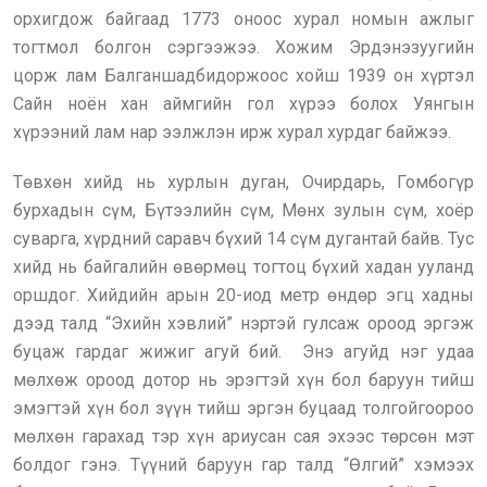
орхигдож байгаад 1773 оноос хурал номын ажлыг
тогтмол болгон сэргээжээ. Хожим Эрдэнэзуугийн
цорж лам Балганшадбидоржоос хойш 1939 он хүртэл
Сайн ноён хан аймгийн гол хүрээ болох Уянгын
хүрээний лам нар ээлжлэн ирж хурал хурдаг байжээ.
Төвхөн хийд нь хурлын дуган, Очирдарь, Гомбогүр
бурхадын сүм, Бүтээлийн сүм, Мөнх зулын сүм, хоёр
суварга, хүрдний саравч бүхий 14 сүм дугантай байв. Тус
хийд нь байгалийн өвөрмөц тогтоц бүхий хадан ууланд
оршдог. Хийдийн арын 20-иод метр өндөр эгц хадны
дээд талд “Эхийн хэвлий” нэртэй гулсаж ороод эргэж
буцаж гардаг жижиг агуй бий. Энэ агуйд нэг удаа
мөлхөж ороод дотор нь эрэгтэй хүн бол баруун тийш
эмэгтэй хүн бол зүүн тийш эргэн буцаад толгойгоороо
мөлхөн гарахад тэр хүн ариусан сая эхээс төрсөн мэт
болдог гэнэ. Түүний баруун гар талд “Өлгий” хэмээх