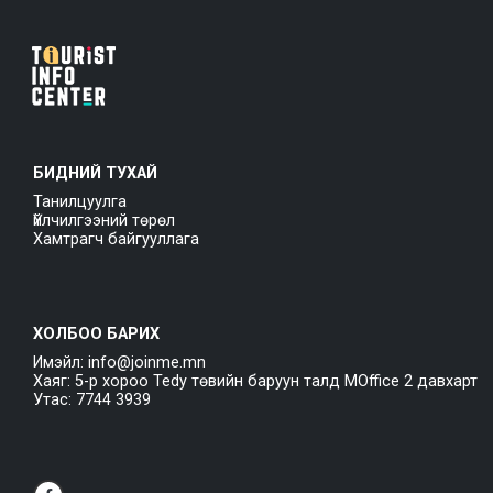
БИДНИЙ ТУХАЙ
Танилцуулга
Үйлчилгээний төрөл
Хамтрагч байгууллага
ХОЛБОО БАРИХ
Имэйл: info@joinme.mn
Хаяг: 5-р хороо Tedy төвийн баруун талд MOffice 2 давхарт
Утас: 7744 3939