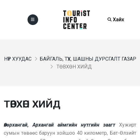
Хайх
НҮҮР ХУУДАС
БАЙГАЛЬ, ТҮҮХ, ШАШНЫ ДУРСГАЛТ ГАЗАР
ТӨВХӨН ХИЙД
ТӨВХӨН ХИЙД
Өвөрхангай, Архангай аймгийн нутгийн заагт
Хужирт
сумын төвөөс баруун хойшоо 40 километр, Бат-Өлзийт