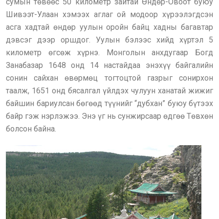
сумын төвөөс 50 километр зайтай Өндөр-Овоот буюу
Шивээт-Улаан хэмээх аглаг ой модоор хүрээлэгдсэн
асга хадтай өндөр уулын оройн байц хадны багавтар
дэвсэг дээр оршдог. Уулын бэлээс хийд хүртэл 5
километр өгсөж хүрнэ. Монголын анхдугаар Богд
Занабазар 1648 онд 14 настайдаа энэхүү байгалийн
сонин сайхан өвөрмөц тогтоцтой газрыг сонирхон
таалж, 1651 онд бясалгал үйлдэх чулуун ханатай жижиг
байшин бариулсан бөгөөд түүнийг “дубхан” буюу бүтээх
байр гэж нэрлэжээ. Энэ үг нь сунжирсаар өдгөө Төвхөн
болсон байна.