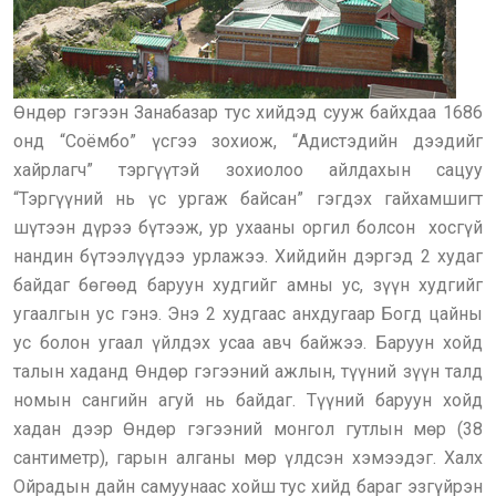
Өндөр гэгээн Занабазар тус хийдэд сууж байхдаа 1686
онд “Соёмбо” үсгээ зохиож, “Адистэдийн дээдийг
хайрлагч” тэргүүтэй зохиолоо айлдахын сацуу
“Тэргүүний нь үс ургаж байсан” гэгдэх гайхамшигт
шүтээн дүрээ бүтээж, ур ухааны оргил болсон хосгүй
нандин бүтээлүүдээ урлажээ. Хийдийн дэргэд 2 худаг
байдаг бөгөөд баруун худгийг амны ус, зүүн худгийг
угаалгын ус гэнэ. Энэ 2 худгаас анхдугаар Богд цайны
ус болон угаал үйлдэх усаа авч байжээ. Баруун хойд
талын хаданд Өндөр гэгээний ажлын, түүний зүүн талд
номын сангийн агуй нь байдаг. Түүний баруун хойд
хадан дээр Өндөр гэгээний монгол гутлын мөр (38
сантиметр), гарын алганы мөр үлдсэн хэмээдэг. Халх
Ойрадын дайн самуунаас хойш тус хийд бараг эзгүйрэн