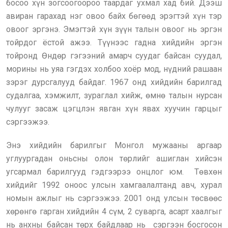
босоо хүн зогсоогоороо таардаг ухмал хад бий. Дээш
авиран гарахад нэг овоо байх бөгөөд эрэгтэй хүн тэр
овоог эргэнэ. Эмэгтэй хүн зүүн талын овоог нь эргэн
тойрдог ёстой ажээ. Түүнээс гадна хийдийн эргэн
тойронд Өндөр гэгээний амарч суудаг байсан суудал,
морины нь уяа гэгдэх холбоо хоёр мод, нүдний рашаан
зэрэг дурсгалууд байдаг. 1967 онд хийдийн барилгад
судалгаа, хэмжилт, зураглал хийж, өмнө талын нурсан
чулууг засаж цэгцлэн явган хүн явах хуучин гарцыг
сэргээжээ.
Энэ хийдийн барилгыг Монгол мужааны аргаар
углуургадан оньсны олон төрлийг ашиглан хийсэн
угсармал барилгууд гэдгээрээ онцлог юм. Төвхөн
хийдийг 1992 оноос улсын хамгаалалтанд авч, хурал
номын ажлыг нь сэргээжээ. 2001 онд улсын төсвөөс
хөрөнгө гарган хийдийн 4 сүм, 2 суварга, асарт хаалгыг
нь анхны байсан төрх байдлаар нь сэргээн босгосон