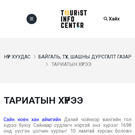
Хайх
НҮҮР ХУУДАС
БАЙГАЛЬ, ТҮҮХ, ШАШНЫ ДУРСГАЛТ ГАЗАР
ТАРИАТЫН ХҮРЭЭ
ТАРИАТЫН ХҮРЭЭ
Сайн ноён хан аймгийн
Далай чойнхор вангийн гол
хүрээ буюу Сайнаар судлагч нэртэй энэ хүрээг 1698
онд үүсгэн цогчин хурлыг 10 ламтай хурсан боловч