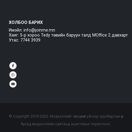
ХОЛБОО БАРИХ
Имэйл: info@joinme.mn
Хаяг: 5-р хороо Tedy төвийн баруун талд MOffice 2 давхарт
Утас: 7744 3939
© Copyright 2010-
2026
. Мэдээллийг зөвшөөрөлгүйгээр хуулбарлан өөр
бусад мэдээллийн сайтанд ашиглахыг хориглоно.