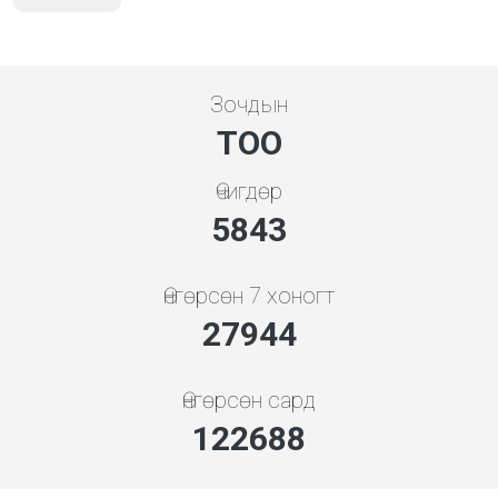
Зочдын
ТОО
Өчигдөр
5843
Өнгөрсөн 7 хоногт
30093
Өнгөрсөн сард
132125