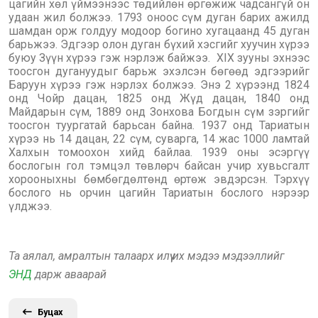
цагийн хөл үймээнээс төдийлөн өргөжиж чадсангүй он
удаан жил болжээ. 1793 оноос сүм дуган барих ажилд
шамдан орж голдуу модоор богино хугацаанд 45 дуган
барьжээ. Эдгээр олон дуган бүхий хэсгийг хуучин хүрээ
буюу Зүүн хүрээ гэж нэрлэж байжээ. ХIX зууны эхнээс
тоосгон дугануудыг барьж эхэлсэн бөгөөд эдгээрийг
Баруун хүрээ гэж нэрлэх болжээ. Энэ 2 хүрээнд 1824
онд Чойр дацан, 1825 онд Жүд дацан, 1840 онд
Майдарын сүм, 1889 онд Зонхова Богдын сүм зэргийг
тоосгон туургатай барьсан байна. 1937 онд Тариатын
хүрээ нь 14 дацан, 22 сүм, суварга, 14 жас 1000 ламтай
Халхын томоохон хийд байлаа. 1939 оны эсэргүү
бослогын гол тэмцэл төвлөрч байсан учир хувьсгалт
хорооныхны бөмбөгдөлтөнд өртөж эвдэрсэн. Тэрхүү
бослого нь орчин цагийн Тариатын бослого нэрээр
үлджээ.
Та аялал, амралтын талаарх илүү их мэдээ мэдээллийг
ЭНД
дарж аваарай
Буцах