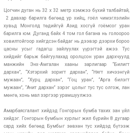
Цогчин дуган нь 32 х 32 метр хэмжээ бүхий талбайтай,
2 давхар барилга бөгөөд ур хийц, гоёл чимэглэлийн
хувьд Монголд төдийгүй Азид хосгүй гоёмсог уран
барилга юм. Дуганд байх 4 том гол багана нь голоороо
ховилтойгоор хийгдсэн байдаг нь дээвэр дээрхи бороо
цасны усыг гадагш зайлуулах үүрэгтэй ажээ. Тус
хийдийг барьж байгуулахад оролцсон уран дархчуулд
манжийн Энх-Амгалан хааны зарлигаар “Билигт
дархан”, “Хэтэрхий зоригт дархан”, “Нягт хичээнгүй
мужаан”, “Хурц дархан”, “Гоц уран”, “Арга билэгт
мужаан”, “Ачит дархан” зэрэг цолыг тус тус олгож, лан
мөнгө, хонь мал зэргээр урамшуулжээ.
Амарбаясгалант хийдэд Гонгорын бумба тахих зан үйл
хийдэг. Гонгорын бумбын хурлыг жил бүрийн 8 дугаар
сард хийх бөгөөд Бумбыг зөвхөн тус хийдэд бүтээж