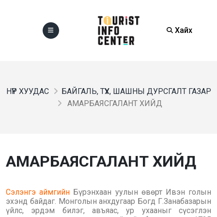
Хайх
НҮҮР ХУУДАС
БАЙГАЛЬ, ТҮҮХ, ШАШНЫ ДУРСГАЛТ ГАЗАР
АМАРБАЯСГАЛАНТ ХИЙД
АМАРБАЯСГАЛАНТ ХИЙД
Сэлэнгэ аймгийн
Бүрэнхаан уулын өвөрт Ивэн голын
эхэнд байдаг. Монголын анхдугаар Богд Г.Занабазарын
үйлс, эрдэм билэг, авъяас, ур ухааныг сүсэглэн