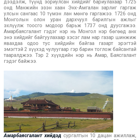
дээдэлж, түүнд зориулсан хийдийг бариулахаар 1725
онд Манжийн эзэн хаан Энх-Амгалан зарлиг гаргаж
улсын сангаас 10 түмэн лан мөнгө гаргажээ. 1726 онд
Монголын олон уран дархчуул барилгын ажлыг
эхлүүлж тоосго модоор барьж 1737 онд дуусгажээ.
Амарбаясгалант гэдэг нэр нь Монгол нэр бөгөөд анх
энэ хийдийг байгуулахаар хэсэг лам нар газар шинжиж
явахдаа одоо тус хийдийн байгаа газарт эрэгтэй
эмэгтэй 2 хүүхэд чулуугаар гэр барин тоглож байсантай
тааралджээ. Тэр 2 хүүхдийн нэр нь Амар, Баясгалант
гэдэг байжээ.
Амарбаясгалант хийдэд
сургалтын 10 дацан ажиллаж,