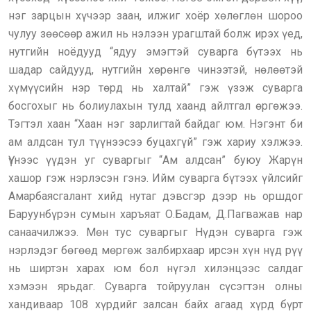
нэг зарцын хүчээр заан, илжиг хоёр хөлөглөн шороо
чулуу зөөсөөр ажил нь нэлээн урагштай болж ирэх үед,
нутгийн ноёдууд “ядуу эмэгтэй суварга бүтээх нь
шадар сайдууд, нутгийн хөрөнгө чинээтэй, нөлөөтэй
хүмүүсийн нэр төрд нь халтай” гэж үзэж суварга
босгохыг нь болиулахын тулд хаанд айлтгал өргөжээ.
Тэгтэл хаан “Хаан нэг зарлигтай байдаг юм. Нэгэнт би
ам алдсан тул түүнээсээ буцахгүй” гэж хариу хэлжээ.
Үүнээс үүдэн уг суваргыг “Ам алдсан” буюу Жарүн
хашор гэж нэрлэсэн гэнэ. Ийм суварга бүтээх үйлсийг
Амарбаясгалант хийд нутаг дэвсгэр дээр нь оршдог
Баруунбүрэн сумын харъяат О.Бадам, Д.Пагважав нар
санаачилжээ. Мөн тус суваргыг Нүдэн суварга гэж
нэрлэдэг бөгөөд мөргөж залбирхаар ирсэн хүн нүд рүү
нь ширтэн харах юм бол нүгэл хилэнцээс салдаг
хэмээн ярьдаг. Суварга тойруулан сүсэгтэн олны
хандиваар 108 хүрдийг залсан байх агаад хүрд бүрт