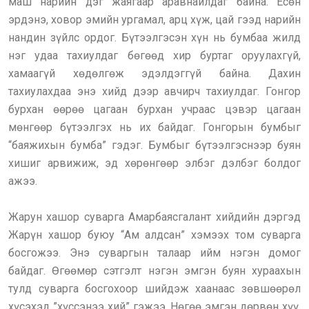
маш нарийн дэг жаягаар аравнайлдаг байна. Есөн
эрдэнэ, ховор эмийн ургамал, арц хүж, цай гээд нарийн
нандин зүйлс ордог. Бүтээлгэсэн хүн нь бумбаа жилд
нэг удаа тахиулдаг бөгөөд хир буртаг оруулахгүй,
хамаагүй хөдөлгөж эдэлдэггүй байна. Дахин
тахиулахдаа энэ хийд дээр авчирч тахиулдаг. Гонгор
бурхан өөрөө цагаан бурхан учраас цэвэр цагаан
мөнгөөр бүтээлгэх нь их байдаг. Гонгорын бумбыг
“баяжихын бумба” гэдэг. Бумбыг бүтээлгэснээр буян
хишиг арвижиж, эд хөрөнгөөр элбэг дэлбэг болдог
ажээ.
Жарун хашор суварга Амарбаясгалант хийдийн дэргэд
Жарүн хашор буюу “Ам алдсан” хэмээх том суварга
босгожээ. Энэ суваргын талаар ийм нэгэн домог
байдаг. Өгөөмөр сэтгэлт нэгэн эмгэн буян хураахын
тулд суварга босгохоор шийдэж хаанаас зөвшөөрөл
хүсэхэд ”хүссэнээ хий” гэжээ. Нөгөө эмгэн дөрвөн хүү,