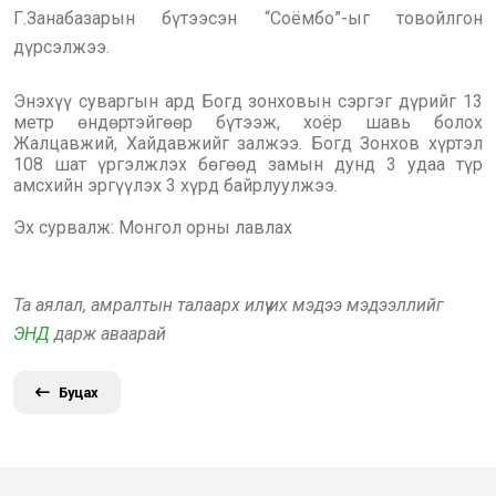
Г.Занабазарын бүтээсэн “Соёмбо”-ыг товойлгон
дүрсэлжээ.
Энэхүү суваргын ард Богд зонховын сэргэг дүрийг 13
метр өндөртэйгөөр бүтээж, хоёр шавь болох
Жалцавжий, Хайдавжийг залжээ. Богд Зонхов хүртэл
108 шат үргэлжлэх бөгөөд замын дунд 3 удаа түр
амсхийн эргүүлэх 3 хүрд байрлуулжээ.
Эх сурвалж: Монгол орны лавлах
Та аялал, амралтын талаарх илүү их мэдээ мэдээллийг
ЭНД
дарж аваарай
Буцах