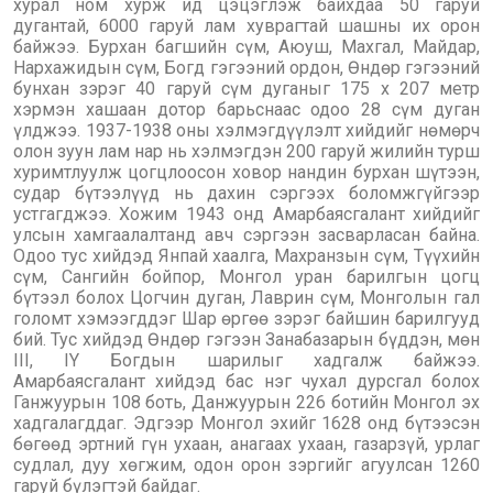
хурал ном хурж ид цэцэглэж байхдаа 50 гаруй
дугантай, 6000 гаруй лам хуврагтай шашны их орон
байжээ. Бурхан багшийн сүм, Аюуш, Махгал, Майдар,
Нархажидын сүм, Богд гэгээний ордон, Өндөр гэгээний
бунхан зэрэг 40 гаруй сүм дуганыг 175 х 207 метр
хэрмэн хашаан дотор барьснаас одоо 28 сүм дуган
үлджээ. 1937-1938 оны хэлмэгдүүлэлт хийдийг нөмөрч
олон зуун лам нар нь хэлмэгдэн 200 гаруй жилийн турш
хуримтлуулж цогцлоосон ховор нандин бурхан шүтээн,
судар бүтээлүүд нь дахин сэргээх боломжгүйгээр
устгагджээ. Хожим 1943 онд Амарбаясгалант хийдийг
улсын хамгаалалтанд авч сэргээн засварласан байна.
Одоо тус хийдэд Янпай хаалга, Махранзын сүм, Түүхийн
сүм, Сангийн бойпор, Монгол уран барилгын цогц
бүтээл болох Цогчин дуган, Лаврин сүм, Монголын гал
голомт хэмээгддэг Шар өргөө зэрэг байшин барилгууд
бий. Тус хийдэд Өндөр гэгээн Занабазарын бүддэн, мөн
III, IY Богдын шарилыг хадгалж байжээ.
Амарбаясгалант хийдэд бас нэг чухал дурсгал болох
Ганжуурын 108 боть, Данжуурын 226 ботийн Монгол эх
хадгалагддаг. Эдгээр Монгол эхийг 1628 онд бүтээсэн
бөгөөд эртний гүн ухаан, анагаах ухаан, газарзүй, урлаг
судлал, дуу хөгжим, одон орон зэргийг агуулсан 1260
гаруй бүлэгтэй байдаг.