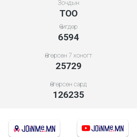
Зочдын
ТОО
Өчигдөр
7608
Өнгөрсөн 7 хоногт
29687
Өнгөрсөн сард
145656