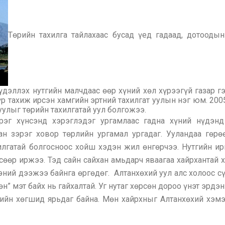
Төрийн тахилга тайлахаас бусад үед гадаад, дотооды
дэллэх нутгийн малчдаас өөр хүний хөл хүрээгүй газар г
р тахиж ирсэн хамгийн эртний тахилгат уулын нэг юм. 20
уулыг төрийн тахилгатай уул болгожээ.
рэг хүнсэнд хэрэглэдэг ургамлаас гадна хүний нүдэнд
ан зэрэг ховор төрлийн ургамал ургадаг. Ууландаа гөрө
илгатай болгосноос хойш хэдэн жил өнгөрчээ. Нутгийн ир
сөөр иржээ. Тэд сайн сайхан амьдарч яваагаа хайрхантай 
ний дээжээ байнга өргөдөг. Алтанхөхий уул алс холоос сү
н” мэт байх нь гайхалтай. Уг нутаг хөрсөн дороо үнэт эрдэ
гийн хөгшид ярьдаг байна. Мөн хайрхныг Алтанхөхий хэм