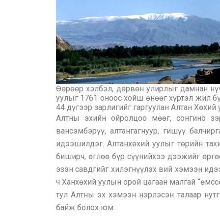
Өөрөөр хэлбэл, дөрвөн улирлыг дамнан нүү
уулыг 1761 оноос хойш өнөөг хүртэл жил бү
44 дүгээр зарлигийг гаргуулан Алтан Хөхий 
Алтны эхийн ойролцоо мөөг, сонгино зэ
вансэмбэрүү, алтангагнуур, гишүү балчирг
идээшилдэг. Алтанхөхий уулыг төрийн тах
биширч, өглөө бүр сүүнийхээ дээжийг өргө
эзэн савдгийг хилэгнүүлэх вий хэмээн идээ
ч Ханхөхий уулын орой цагаан малгай “өмссө
тул Алтны эх хэмээн нэрлэсэн талаар нут
байж болох юм.