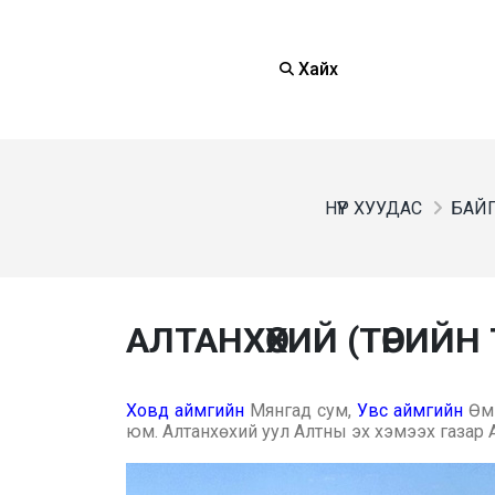
Хайх
НҮҮР ХУУДАС
БАЙГ
АЛТАНХӨХИЙ (ТӨРИЙН
Ховд аймгийн
Мянгад сум,
Увс аймгийн
Өмн
юм. Алтанхөхий уул Алтны эх хэмээх газар 