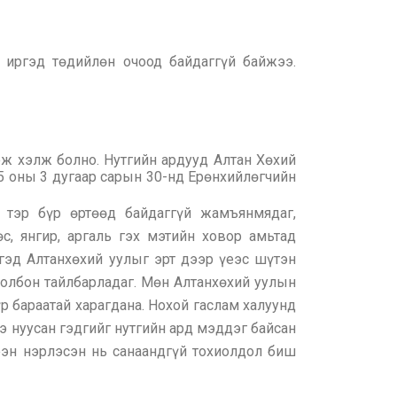
н иргэд төдийлөн очоод байдаггүй байжээ.
эж хэлж болно. Нутгийн ардууд Алтан Хөхий
05 оны 3 дугаар сарын 30-нд Ерөнхийлөгчийн
 тэр бүр өртөөд байдаггүй жамъянмядаг,
өс, янгир, аргаль гэх мэтийн ховор амьтад
гэд Алтанхөхий уулыг эрт дээр үеэс шүтэн
холбон тайлбарладаг. Мөн Алтанхөхий уулын
р бараатай харагдана. Нохой гаслам халуунд
нэ нуусан гэдгийг нутгийн ард мэддэг байсан
ээн нэрлэсэн нь санаандгүй тохиолдол биш