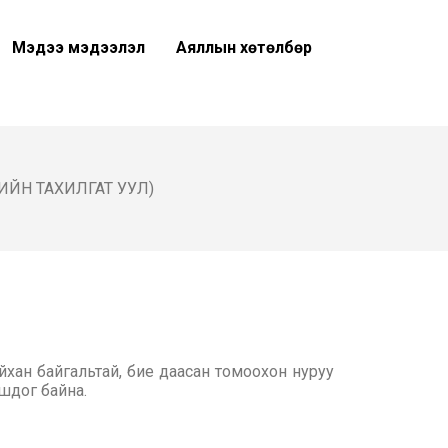
Мэдээ мэдээлэл
Аяллын хөтөлбөр
ИЙН ТАХИЛГАТ УУЛ)
хан байгальтай, бие даасан томоохон нуруу
шдог байна.