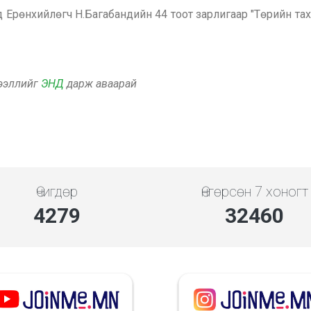
 Ерөнхийлөгч Н.Багабандийн 44 тоот зарлигаар "Төрийн тах
дээллийг
ЭНД
дарж аваарай
Өчигдөр
Өнгөрсөн 7 хоногт
4279
32460