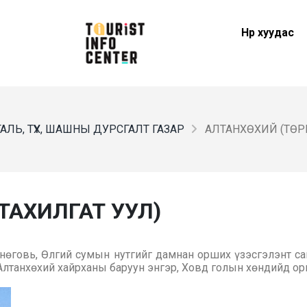
Нүүр хуудас
АЛЬ, ТҮҮХ, ШАШНЫ ДУРСГАЛТ ГАЗАР
АЛТАНХӨХИЙ (ТӨР
 ТАХИЛГАТ УУЛ)
өговь, Өлгий сумын нутгийг дамнан орших үзэсгэлэнт сай
Алтанхөхий хайрханы баруун энгэр, Ховд голын хөндийд ор