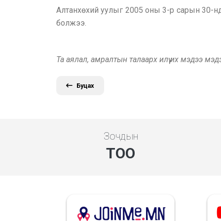
Алтанхөхий уулыг 2005 оны 3-р сарын 30-нд
болжээ.
Та аялал, амралтын талаарх илүү их мэдээ мэ
Буцах
Зочдын
ТОО