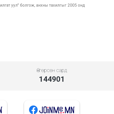
илгат уул" болгож, анхны тахилгыг 2005 онд
Өнгөрсөн сард
144901