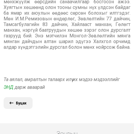
мөнхжүүлж өөрсдийн санаачилгаар босгосон ажээ.
Хуягтын хөшөөнд олон тооны сумны нүх үлдсэн байдаг
ба ямар их аюулын өөдөөс сөрсөн болохыг илтгэдэг.
Мөн И.М.Ремизовын өндөрлөг, Зөвлөлтийн 77 дайчин,
Тамсагбулагийн 83 дайчин, Хайлааст манхан, Гөлөгт
манхан, нэргүй баатруудын хөшөө зэрэг олон дурсгалт
газрууд бий. Энэ мэтчилэн Монгол-Зөвлөлтийн мянга
мянган дайчдын алтан шарил эдүгээ Халхгол орчимд
алдар хүндэтгэлийн дурсгал болон мөнх нойрсож байна.
Та аялал, амралтын талаарх илүү их мэдээ мэдээллийг
ЭНД
дарж аваарай
Буцах
Зочдын