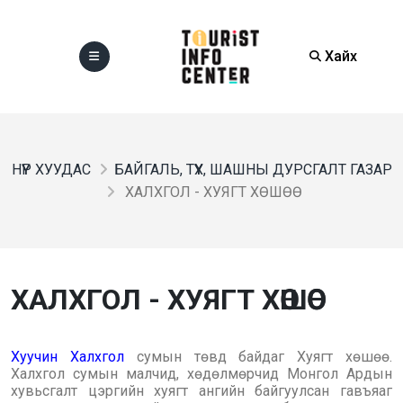
Хайх
НҮҮР ХУУДАС
БАЙГАЛЬ, ТҮҮХ, ШАШНЫ ДУРСГАЛТ ГАЗАР
ХАЛХГОЛ - ХУЯГТ ХӨШӨӨ
ХАЛХГОЛ - ХУЯГТ ХӨШӨӨ
Хуучин Халхгол
сумын төвд байдаг Хуягт хөшөө.
Халхгол сумын малчид, хөдөлмөрчид Монгол Ардын
хувьсгалт цэргийн хуягт ангийн байгуулсан гавъяаг