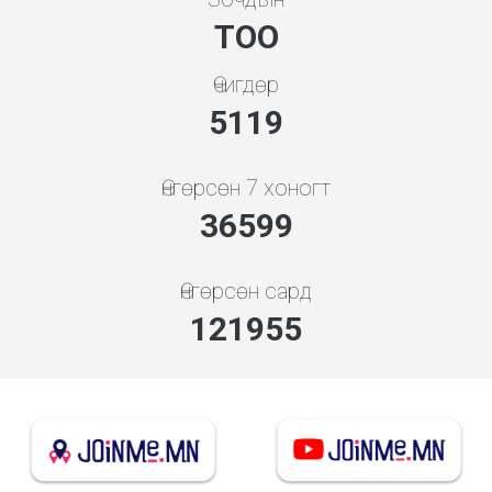
ТОО
Өчигдөр
5119
Өнгөрсөн 7 хоногт
36599
Өнгөрсөн сард
126645