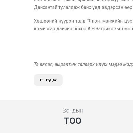
Дайсантай тулалдаж байх үед эвдэрсэн өөр
Хөшөөний нүүрэн талд “Япон, манжийн цэрг
комиссар дайчин нөхөр А.Н.Загриковын мөн
Та аялал, амралтын талаарх илүү их мэдээ мэ
Буцах
Зочдын
ТОО