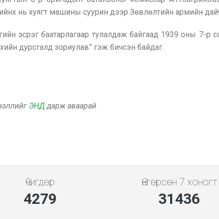
ийнх нь хуягт машины суурин дээр Зөвлөлтийн армийн дай
ийн эсрэг баатарлагаар тулалдаж байгаад 1939 оны 7-р с
хийн дурсгалд зориулав” гэж бичсэн байдаг.
дээллийг
ЭНД
дарж аваарай
Өчигдөр
Өнгөрсөн 7 хоногт
4279
31436