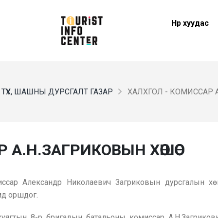
Нүүр хуудас
 ТҮҮХ, ШАШНЫ ДУРСГАЛТ ГАЗАР
ХАЛХГОЛ - КОМИССАР 
 А.Н.ЗАГРИКОВЫН ХӨШӨӨ
миссар Александр Николаевич Загриковын дурсгалын 
мд оршдог.
уягтын 8-р бригадын батальоны комиссар А.Н.Загрико