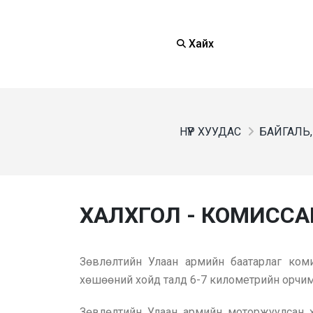
Хайх
НҮҮР ХУУДАС
БАЙГАЛЬ,
ХАЛХГОЛ - КОМИССАР
Зөвлөлтийн Улаан армийн баатарлаг ко
хөшөөний хойд талд 6-7 километрийн орчи
Зөвлөлтийн Улаан армийн моторжуулсан х