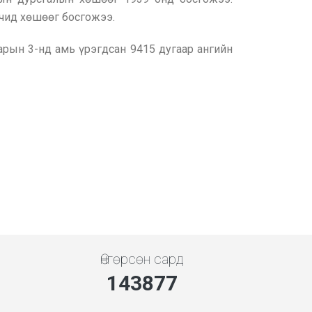
чид хөшөөг босгожээ.
арын 3-нд амь үрэгдсан 9415 дугаар ангийн
Өнгөрсөн сард
143877