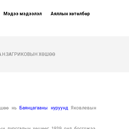
Мэдээ мэдээлэл
Аяллын хөтөлбөр
А.Н.ЗАГРИКОВЫН ХӨШӨӨ
хөшөө нь
Баянцагааны нуруунд
Яковлевын
вын дурсгалын хөшөөг 1939 онд босгожээ.