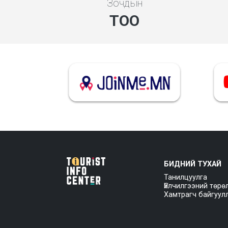
Зочдын
ТОО
БИДНИЙ ТУХАЙ
Танилцуулга
Үйлчилгээний төрө
Хамтрагч байгуул