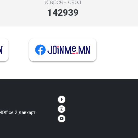
Өнгөрсөн сард
142939
MOffice 2 давхарт