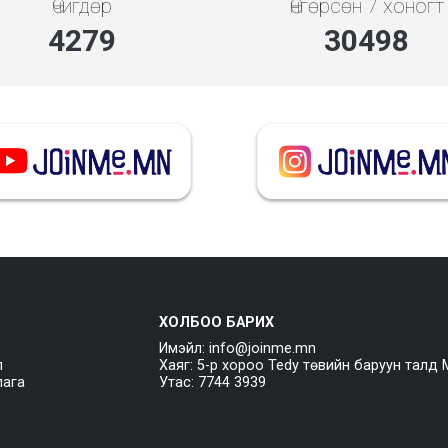
Өчигдөр
Өнгөрсөн 7 хоногт
4279
30498
ХОЛБОО БАРИХ
Имэйл: info@joinme.mn
л
Хаяг: 5-р хороо Tedy төвийн баруун талд 
лага
Утас: 7744 3939