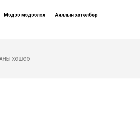
Мэдээ мэдээлэл
Аяллын хөтөлбөр
ААНЫ ХӨШӨӨ