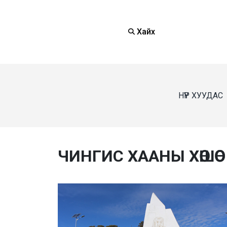
Хайх
НҮҮР ХУУДАС
ЧИНГИС ХААНЫ ХӨШӨӨ