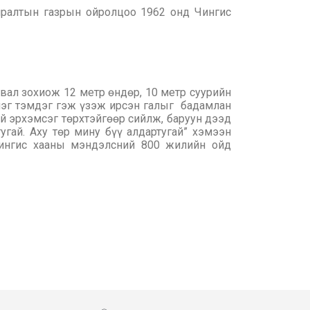
ралтын газрын ойролцоо 1962 онд Чингис
вал зохиож 12 метр өндөр, 10 метр суурийн
лэг тэмдэг гэж үзэж ирсэн галыг бадамлан
ий эрхэмсэг төрхтэйгөөр сийлж, баруун дээд
угай. Аху төр мину бүү алдартугай” хэмээн
 Чингис хааны мэндэлсний 800 жилийн ойд