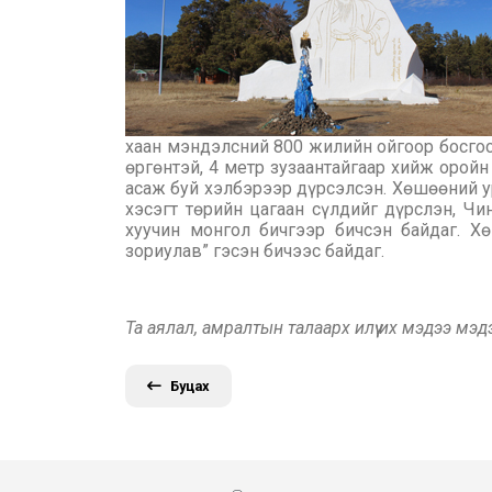
хаан мэндэлсний 800 жилийн ойгоор босгос
өргөнтэй, 4 метр зузаантайгаар хийж оро
асаж буй хэлбэрээр дүрсэлсэн. Хөшөөний ур
хэсэгт төрийн цагаан сүлдийг дүрслэн, Чи
хуучин монгол бичгээр бичсэн байдаг. Х
зориулав” гэсэн бичээс байдаг.
Та аялал, амралтын талаарх илүү их мэдээ мэ
Буцах