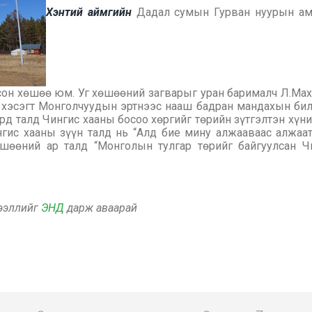
Хэнтий аймгийн
Дадал сумын Гурван нуурын ам
он хөшөө юм. Уг хөшөөний загварыг уран барималч Л.Мах
йн хэсэгт Монголчуудын эртнээс нааш бадран мандахын би
д талд Чингис хааны босоо хөргийг төрийн зүтгэлтэн хүн
нгис хааны зүүн талд нь “Алд бие мину алжааваас алжаат
өшөөний ар талд “Монголын тулгар төрийг байгуулсан
дээллийг
ЭНД
дарж аваарай