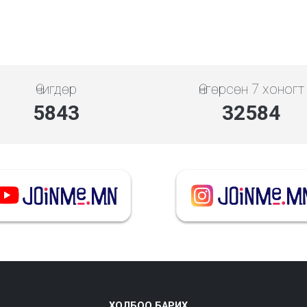
Өчигдөр
Өнгөрсөн 7 хоногт
5843
32584
ХОЛБОО БАРИХ