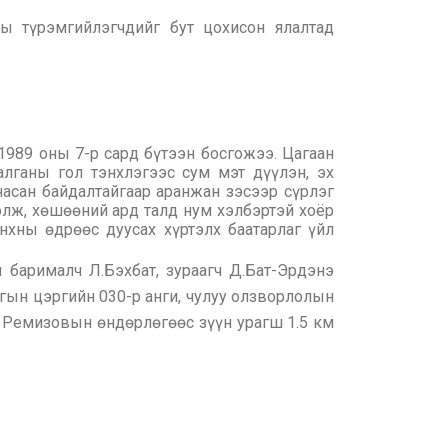
 түрэмгийлэгчдийг бут цохисон ялалтад
1989 оны 7-р сард бүтээн босгожээ. Цагаан
алганы гол тэнхлэгээс сум мэт дүүлэн, эх
насан байдалтайгаар аранжан зэсээр сүрлэг
элж, хөшөөний ард талд нум хэлбэртэй хоёр
хны өдрөөс дуусах хүртэлх баатарлаг үйл
барималч Л.Бэхбат, зураагч Д.Бат-Эрдэнэ
гын цэргийн 030-р анги, чулуу олзворлолын
р Ремизовын өндөрлөгөөс зүүн урагш 1.5 км