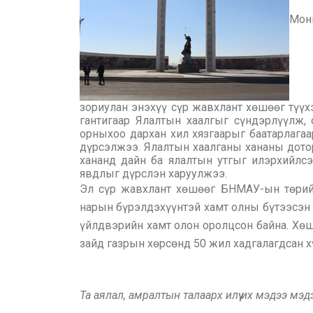
Мон
зориулан энэхүү сүр жавхлант хөшөөг түүх
гантигаар Ялалтын хаалгыг сүндэрлүүлж, 
орныхоо дархан хил хязгаарыг баатарлагаа
дүрсэлжээ. Ялалтын хаалганы хананы дотор
хананд дайн ба ялалтын утгыг илэрхийлс
явдлыг дүрслэн харуулжээ.
Эл сүр жавхлант хөшөөг БНМАУ-ын төрийн
нарын бүрэлдэхүүнтэй хамт олны бүтээсэн 
үйлдвэрийн хамт олон оролцсон байна. Хөш
зайд газрын хөрсөнд 50 жил хадгалагдсан х
Та аялал, амралтын талаарх илүү их мэдээ мэ