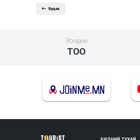
Буцах
Зочдын
ТОО
БИДНИЙ ТУХАЙ