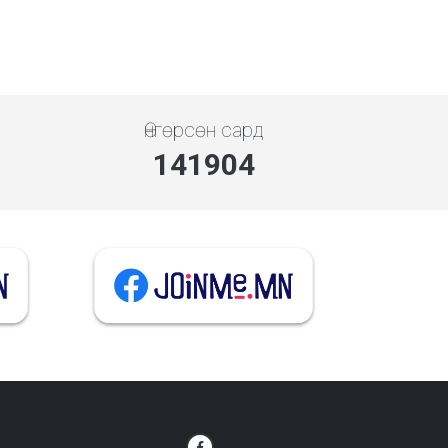
Өнгөрсөн сард
141904