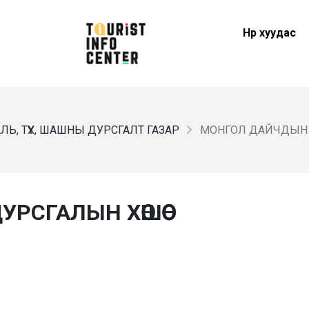
Нүүр хуудас
ЛЬ, ТҮҮХ, ШАШНЫ ДУРСГАЛТ ГАЗАР
МОНГОЛ ДАЙЧДЫН
РСГАЛЫН ХӨШӨӨ