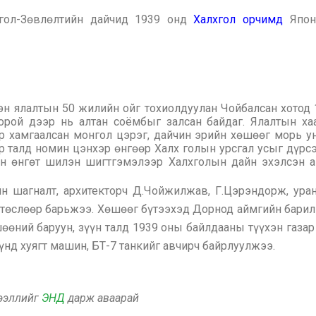
гол-Зөвлөлтийн дайчид 1939 онд
Халхгол орчимд
Японы
эн ялалтын 50 жилийн ойг тохиолдуулан Чойбалсан хотод 
орой дээр нь алтан соёмбыг залсан байдаг. Ялалтын ха
р хамгаалсан монгол цэрэг, дайчин эрийн хөшөөг морь у
 талд номин цэнхэр өнгөөр Халх голын урсгал усыг дүрс
эн өнгөт шилэн шигтгэмэлээр Халхголын дайн эхэлсэн ан
 шагналт, архитекторч Д.Чойжилжав, Г.Цэрэндорж, уран 
төслөөр барьжээ. Хөшөөг бүтээхэд Дорнод аймгийн барил
өөний баруун, зүүн талд 1939 оны байлдааны түүхэн газа
үнд хуягт машин, БТ-7 танкийг авчирч байрлуулжээ.
дээллийг
ЭНД
дарж аваарай