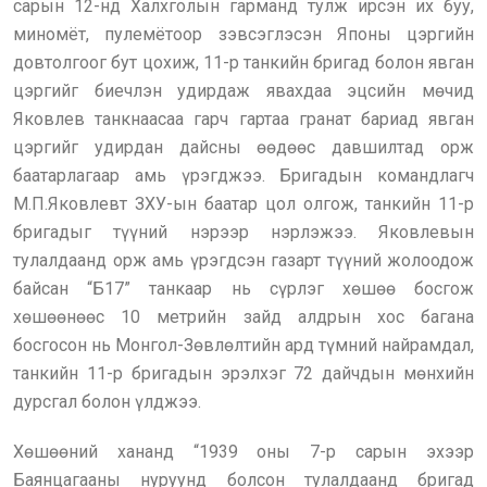
сарын 12-нд Халхголын гарманд тулж ирсэн их буу,
миномёт, пулемётоор зэвсэглэсэн Японы цэргийн
довтолгоог бут цохиж, 11-р танкийн бригад болон явган
цэргийг биечлэн удирдаж явахдаа эцсийн мөчид
Яковлев танкнаасаа гарч гартаа гранат бариад явган
цэргийг удирдан дайсны өөдөөс давшилтад орж
баатарлагаар амь үрэгджээ. Бригадын командлагч
М.П.Яковлевт ЗХУ-ын баатар цол олгож, танкийн 11-р
бригадыг түүний нэрээр нэрлэжээ. Яковлевын
тулалдаанд орж амь үрэгдсэн газарт түүний жолоодож
байсан “Б17” танкаар нь сүрлэг хөшөө босгож
хөшөөнөөс 10 метрийн зайд алдрын хос багана
босгосон нь Монгол-Зөвлөлтийн ард түмний найрамдал,
танкийн 11-р бригадын эрэлхэг 72 дайчдын мөнхийн
дурсгал болон үлджээ.
Хөшөөний хананд “1939 оны 7-р сарын эхээр
Баянцагааны нуруунд болсон тулалдаанд бригад