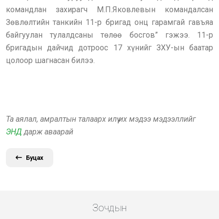
командлан захирагч М.П.Яковлевын командалсан
Зөвлөлтийн танкийн 11-р бригад онц гарамгай гавъяа
байгуулан тулалдсаны төлөө босгов” гэжээ. 11-р
бригадын дайчид дотроос 17 хүнийг ЗХУ-ын баатар
цолоор шагнасан билээ.
Та аялал, амралтын талаарх илүү их мэдээ мэдээллийг
ЭНД
дарж аваарай
Буцах
Зочдын