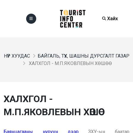
Хайх
НҮҮР ХУУДАС
БАЙГАЛЬ, ТҮҮХ, ШАШНЫ ДУРСГАЛТ ГАЗАР
ХАЛХГОЛ - М.П.ЯКОВЛЕВЫН ХӨШӨӨ
ХАЛХГОЛ -
М.П.ЯКОВЛЕВЫН ХӨШӨӨ
Баянцагааны нуруун дээр
ЗХУ-ын баатар