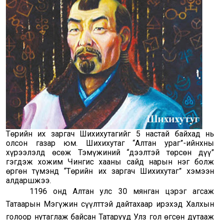
Төрийн их заргач Шихихутагийг 5 настай байхад нь
олсон газар юм. Шихихутаг “Алтан ураг”-ийнхны
хүрээлэлд өсөж Тэмүжиний “дээлтэй төрсөн дүү”
гэгдэж хожим Чингис хааны сайд нарын нэг болж
өргөн түмэнд “Төрийн их заргач Шихихутаг” хэмээн
алдаршжээ.
1196 онд Алтан улс 30 мянган цэрэг агсаж
Татаарын Мэгүжин сүүлттэй дайтахаар ирэхэд Халхын
голоор нутаглаж байсан Татарууд Улз гол өгсөн дутааж