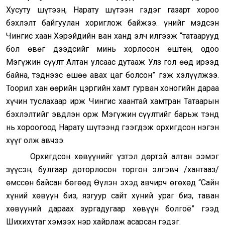
Хусуту шүтээн, Нарату шүтээн гэдэг газарт хороо
бэхлэлт байгуулан хориглож байжээ. Үүнийг мэдсэн
Чингис хаан Хэрэйдийн ван ханд элч илгээж “татаарууд
бол өвөг дээдсийг минь хорлосон өштөн, одоо
Мэгүжин сүүлт Алтан улсаас дутааж Улз гол өөд ирээд
байна, тэднээс өшөө авах цаг болсон” гэж хэлүүлжээ.
Тоорил хан өөрийн цэргийн хамт гурван хоногийн дараа
хүчин туслахаар ирж Чингис хаантай хамтран Татаарын
бэхлэлтийг эвдлэн орж Мэгүжин сүүлтийг барьж тэнд
нь хороогоод Нарату шүтээнд гээгдэж орхигдсон нэгэн
хүүг олж авчээ.
Орхигдсон хөвүүнийг үзтэл дөртэй алтан ээмэг
зүүсэн, булгаар доторлосон торгон элгэвч /хантааз/
өмссөн байсан бөгөөд Өүлэн эхэд авчирч өгөхөд “Сайн
хүний хөвүүн биз, язгуур сайт хүний ураг биз, таван
хөвүүний дараах зургадугаар хөвүүн болгоё” гээд
Шихихутаг хэмээх нэр хайрлаж асарсан гэдэг.