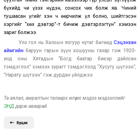
бүхийд чи үзэх нүдэн, сонсох чих болж яв. Чиний
тушаасан үгийг хэн ч өөрчилж үл болно, шийтгэсэн
хэргийг “хөх дэвтэр”-т бичиж дэвтэрлэгтүн” хэмээн
зариг болжээ.
Улз гол нь Халхын язгуур нутаг бөгөөд
Сэцэнхан
аймгийн
баруун гарын зүүн хошууны газар гэж 1920-
иод оны Хятадын “Богд баатар биеэр дайлсан
тэмдэглэл” хэмээх зурагт тэмдэглэлд “Хусуту шүтээн”,
“Нарату шүтээн” гэж дурдан үйлджээ.
Та аялал, амралтын талаарх илүү их мэдээ мэдээллийг
ЭНД
дарж аваарай
Буцах