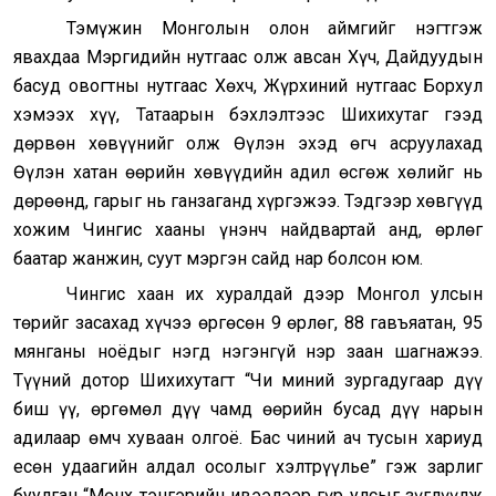
Тэмүжин Монголын олон аймгийг нэгтгэж
явахдаа Мэргидийн нутгаас олж авсан Хүч, Дайдуудын
басуд овогтны нутгаас Хөхч, Жүрхиний нутгаас Борхул
хэмээх хүү, Татаарын бэхлэлтээс Шихихутаг гээд
дөрвөн хөвүүнийг олж Өүлэн эхэд өгч асруулахад
Өүлэн хатан өөрийн хөвүүдийн адил өсгөж хөлийг нь
дөрөөнд, гарыг нь ганзаганд хүргэжээ. Тэдгээр хөвгүүд
хожим Чингис хааны үнэнч найдвартай анд, өрлөг
баатар жанжин, суут мэргэн сайд нар болсон юм.
Чингис хаан их хуралдай дээр Монгол улсын
төрийг засахад хүчээ өргөсөн 9 өрлөг, 88 гавъяатан, 95
мянганы ноёдыг нэгд нэгэнгүй нэр заан шагнажээ.
Түүний дотор Шихихутагт “Чи миний зургадугаар дүү
биш үү, өргөмөл дүү чамд өөрийн бусад дүү нарын
адилаар өмч хуваан олгоё. Бас чиний ач тусын хариуд
есөн удаагийн алдал осолыг хэлтрүүлье” гэж зарлиг
буулган “Мөнх тэнгэрийн ивээлээр гүр улсыг зүглүүлж