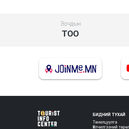
Зочдын
ТОО
БИДНИЙ ТУХАЙ
Танилцуулга
Үйлчилгээний төрө