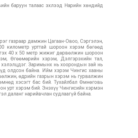
ийн баруун талаас эхлээд Нарийн хөндийд
эрэг газраар дамжин Цагаан-Овоо, Сэргэлэн,
600 километр урттай шороон хэрэм бөгөөд
н гэх 40 х 50 метр жижиг дөрвөлжин шороон
м, Өгөөмөрийн хэрэм, Дэлгэрэхийн тал,
н хэлэлцдэг. Заримынх нь хоорондын зай нь
үүд олдсон байна. Ийм хэрэм Чингис хааны
рвөлжин, өдрийн газрын хэрэм нь гурвалжин
өмнөд хэсэгт бас бий. Тухайлбал Өмнөговь
он урт хэрэм бий. Энэхүү Чингисийн хэрмэн
тэл даланг нарийвчлан судлаагүй байна.