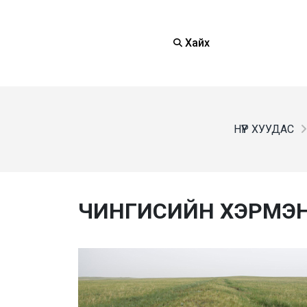
Хайх
НҮҮР ХУУДАС
ЧИНГИСИЙН ХЭРМЭН