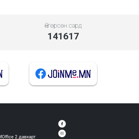
Өнгөрсөн сард
141617
MOffice 2 давхарт