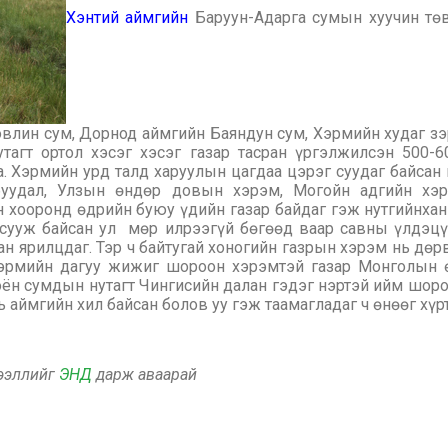
Хэнтий аймгийн
Баруун-Адарга сумын хуучин төв
ровлин сум, Дорнод аймгийн Баяндун сум, Хэрмийн худаг з
тагт ортол хэсэг хэсэг газар тасран үргэлжилсэн 500-
. Хэрмийн урд талд харуулын цагдаа цэрэг суудаг байса
удал, Улзын өндөр довын хэрэм, Могойн адгийн хэрэ
 хооронд өдрийн буюу үдийн газар байдаг гэж нутгийнха
 сууж байсан ул мөр илрээгүй бөгөөд ваар савны үлдэц
ан ярилцдаг. Тэр ч байтугай хоногийн газрын хэрэм нь дө
 хэрмийн дагуу жижиг шороон хэрэмтэй газар Монголын 
оён сумдын нутагт Чингисийн далан гэдэг нэртэй ийм шоро
 аймгийн хил байсан болов уу гэж таамагладаг ч өнөөг хүр
дээллийг
ЭНД
дарж аваарай