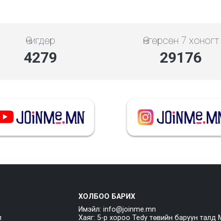
Өчигдөр
Өнгөрсөн 7 хоногт
4279
29176
ХОЛБОО БАРИХ
Имэйл: info@joinme.mn
л
Хаяг: 5-р хороо Tedy төвийн баруун талд 