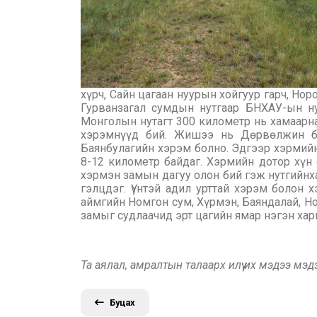
хүрч, Сайн цагаан нуурын хойгуур гарч, Но
Гурванзагал сумдын нутгаар БНХАУ-ын ну
Монголын нутагт 300 километр нь хамаарна
хэрэмнүүд бий. Жишээ нь Дөрвөлжин бу
Баянбулагийн хэрэм болно. Эдгээр хэрмийн
8-12 километр байдаг. Хэрмийн дотор хүн
хэрмэн замын дагуу олон бий гэж нутгийнх
гэлцдэг. Үүнтэй адил урттай хэрэм болон
аймгийн Номгон сум, Хүрмэн, Баяндалай, Н
замыг судлаачид эрт цагийн ямар нэгэн харь
Та аялал, амралтын талаарх илүү их мэдээ мэ
Буцах