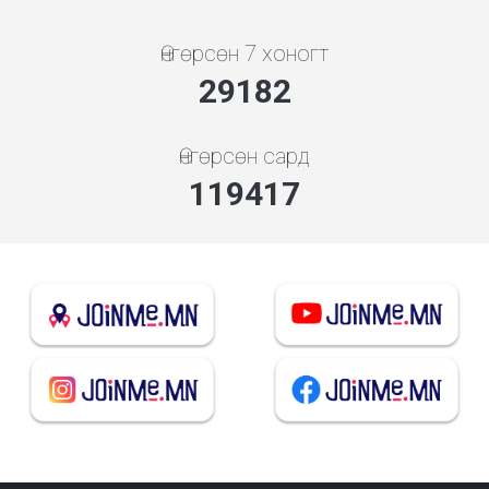
Өнгөрсөн 7 хоногт
31426
Өнгөрсөн сард
128603