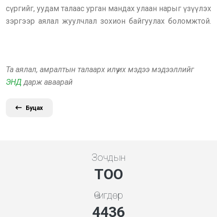
сүргийг, уудам талаас урган мандах улаан нарыг үзүүлэх
зэргээр аялал жуулчлал зохион байгуулах боломжтой.
Та аялал, амралтын талаарх илүү их мэдээ мэдээллийг
ЭНД
дарж аваарай
Буцах
Зочдын
ТОО
Өчигдөр
4778