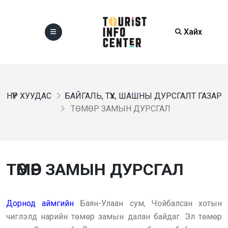
Хайх
НҮҮР ХУУДАС
БАЙГАЛЬ, ТҮҮХ, ШАШНЫ ДУРСГАЛТ ГАЗАР
ТӨМӨР ЗАМЫН ДУРСГАЛ
ТӨМӨР ЗАМЫН ДУРСГАЛ
Дорнод аймгийн
Баян-Улаан сум, Чойбалсан хотын
чиглэлд нарийн төмөр замын далан байдаг. Эл төмөр