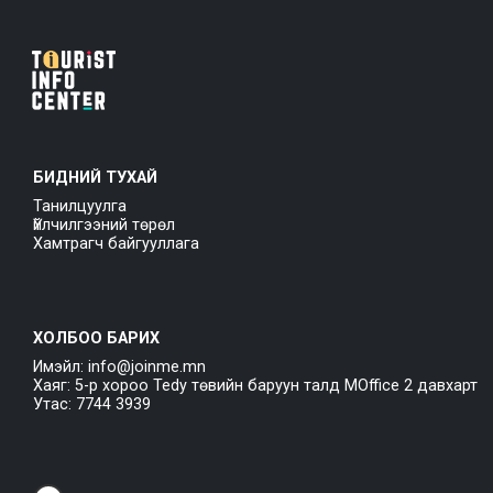
БИДНИЙ ТУХАЙ
Танилцуулга
Үйлчилгээний төрөл
Хамтрагч байгууллага
ХОЛБОО БАРИХ
Имэйл: info@joinme.mn
Хаяг: 5-р хороо Tedy төвийн баруун талд MOffice 2 давхарт
Утас: 7744 3939