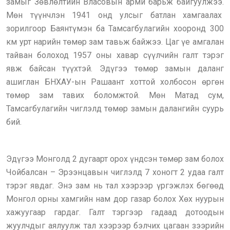
замыг Зөвлөлтийн Власовын арми барьж байгуулжээ.
Мөн түүнчлэн 1941 онд улсыг батлан хамгаалах
зорилгоор Баянтүмэн ба Тамсагбулагийн хооронд 300
км урт нарийн төмөр зам тавьж байжээ. Цаг үе амгалан
тайван болоход 1957 оны хавар сүүлчийн галт тэрэг
явж байсан түүхтэй. Эдүгээ төмөр замын даланг
ашиглан БНХАУ-ын Рашаант хоттой холбосон өргөн
төмөр зам тавих боломжтой. Мөн Матад сум,
Тамсагбулагийн чиглэлд төмөр замын далангийн суурь
бий.
Эдүгээ Монголд 2 дугаарт орох үндсэн төмөр зам болох
Чойбалсан – Эрээнцавын чиглэлд 7 хоногт 2 удаа галт
тэрэг явдаг. Энэ зам нь тал хээрээр үргэжлэх бөгөөд
Монгол орны хамгийн нам дор газар болох Хөх нуурын
хажуугаар гардаг. Галт тэргээр гадаад дотоодын
жуулчдыг аялуулж тал хээрээр бэлчих цагаан зээрийн