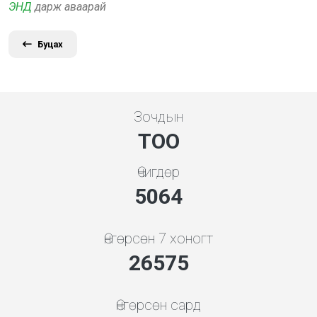
ЭНД
дарж аваарай
Буцах
Зочдын
ТОО
Өчигдөр
5259
Өнгөрсөн 7 хоногт
27597
Өнгөрсөн сард