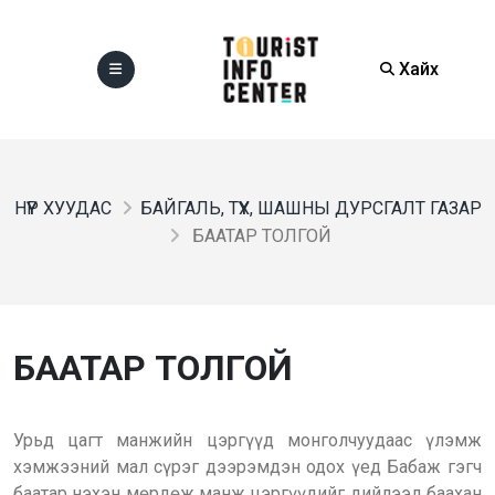
Хайх
НҮҮР ХУУДАС
БАЙГАЛЬ, ТҮҮХ, ШАШНЫ ДУРСГАЛТ ГАЗАР
БААТАР ТОЛГОЙ
БААТАР ТОЛГОЙ
Урьд цагт манжийн цэргүүд монголчуудаас үлэмж
хэмжээний мал сүрэг дээрэмдэн одох үед Бабаж гэгч
баатар нэхэн мөрдөж манж цэргүүдийг дийлээд баахан