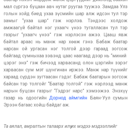
мал сүргээ буцаан авч нутаг руугаа туужээ. Замдаа Улз
голын хойд биед ухаа зүсмийн шар алж идсэн тул тэр
замыг “ухаа шар” гэж нэрлэв. Тэндээс холдож
амжаагүй байтал нэг ухаагч үнээ тугалласан тул тэр
газрыг “ухаагч үнээ” гэж нэрлэсэн ажээ. Цааш явж
байтал араас нь манж нар хөөж гэнэ. Бабаж баатар
нарсан ой ургасан нэг толгой дээр гараад зогсож
байгаад сумныхаа зэвэнд цаас наагаад дээр нь “миний
цэрэг энэ” гэж бичээд харвасанд олон цэргийн зэрэг
харвасан сум мэт шунгинан иржээ. Манж нар түүнийг
хараад сүрдэн зугтаасан гэдэг. Бабаж баатарын зогсож
байсан тэр толгойг “Баатар толгой” гэж нэрлээд манж
нарын буцсан газрыг “Гэдрэг нарс” хэмээжээ. Энэхүү
газар нь одоогийн
Дорнод аймгийн
Баян-Уул сумын
Эрээн багаас хойш байдаг аж.
Та аялал, амралтын талаарх илүү их мэдээ мэдээллийг