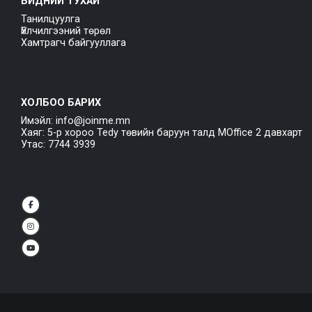
БИДНИЙ ТУХАЙ
Танилцуулга
Үйлчилгээний төрөл
Хамтрагч байгууллага
ХОЛБОО БАРИХ
Имэйл: info@joinme.mn
Хаяг: 5-р хороо Tedy төвийн баруун талд MOffice 2 давхарт
Утас: 7744 3939