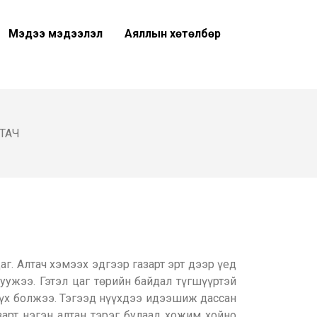
Мэдээ мэдээлэл
Аяллын хөтөлбөр
ТАЧ
г. Алтач хэмээх эдгээр газарт эрт дээр үед
уужээ. Гэтэл цаг төрийн байдал түгшүүртэй
нүүх болжээ. Тэгээд нүүхдээ идээшиж дассан
зарт нэгэн алтан тэрэг булаад хожим хойно