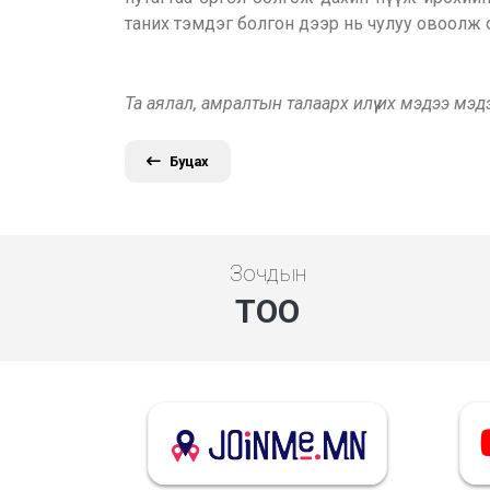
таних тэмдэг болгон дээр нь чулуу овоолж 
Та аялал, амралтын талаарх илүү их мэдээ мэ
Буцах
Зочдын
ТОО