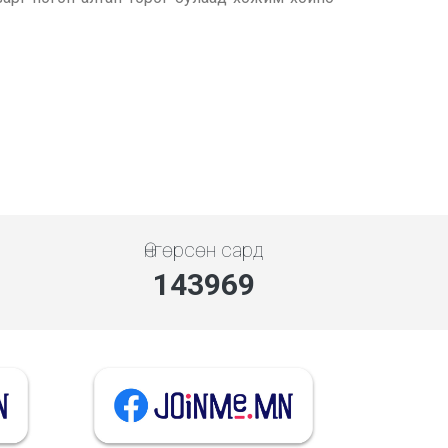
Өнгөрсөн сард
143969