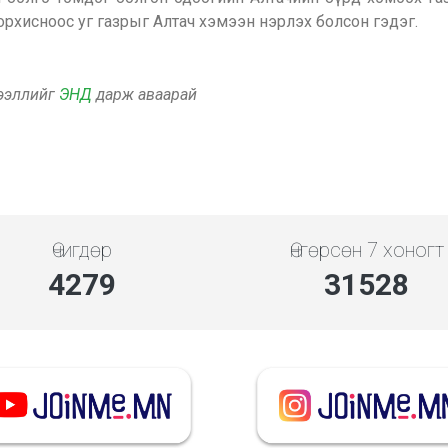
орхисноос уг газрыг Алтач хэмээн нэрлэх болсон гэдэг.
дээллийг
ЭНД
дарж аваарай
Өчигдөр
Өнгөрсөн 7 хоногт
4279
31528