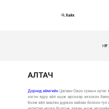
Хайх
НҮҮ
АЛТАЧ
Дорнод аймгийн
Цагаан-Овоо сумын нутаг А
нэгэн ядуу айл нүүж ирснээр ихээхэн баян
болж айл амьтан дүрвэн зайлах болсон тул 
нутагтаа өргөл болгож дахин нүүж ирэхийн