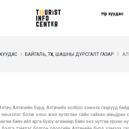
Нүүр хуудас
Р ХУУДАС
БАЙГАЛЬ, ТҮҮХ, ШАШНЫ ДУРСГАЛТ ГАЗАР
АЛ
лтач, Алтачийн бүрд, Алтачийн холбоо хэмээх газрууд байда
 чинээлэг болж олон жил нутаглан сайн сайхан амьдран с
нөгөө баян айл арга буюу өгөөмөр баян энэ нутгаа орхин 
 бэлгэ тэмдэг болгон одоогийн Алтачийн бүрд хэмээх га