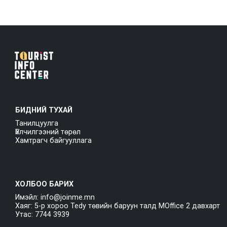
БИДНИЙ ТУХАЙ
Танилцуулга
Үйлчилгээний төрөл
Хамтрагч байгууллага
ХОЛБОО БАРИХ
Имэйл: info@joinme.mn
Хаяг: 5-р хороо Tedy төвийн баруун талд MOffice 2 давхарт
Утас: 7744 3939