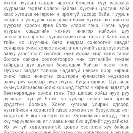
ихтэй нуурын савдаг ирэхээ больсон хүүг харахаар
нуураасаа гардаг болсон байлаа. Хүүгийн цэргийн алба
хаах хугацаа өнгөрсөн ч ирэлгүй удсаар байв. Нуурын
савдаг ч үзэгдэж харагдахаа байж уугуул нутгийнхны
цуурхал хоосон яриа болж үлдэж гэнэ. Нэгэн өдөр
нуурын савдагийн чихнээ нижгэр найрын дуу
сонсогдон сэрээж, түүний сонирхлыг татжээ. Хавь ойрд
тийм их шуугиан, баяр наадам сонсоогүй савдаг
сонирхон очиж холоос ажиглатал түүний удтал хүлээсэн
залуу үзэсгэлэнт бүсгүйн хамт хурим найр хийж танил
болсон сайхан хоолойгоороо чин сэтгэлийн гүнээс
хайртдаа дуу дуулан баясалдаж байгааг харж гэнэ.
Нуурын савдаг тэвчиж чадалгүй найран дээр харайн
очиж газар чичиртэл хашгиран нулимстай нүдээрээ
залуу руу харсаар нуур руугаа буцан оджээ. Цугласан
хүмүүс айснаасаа болж хөшөөд гэртээ ч харьж чадалгүй
бөөгнөрөлдөн хонов гэнэ. Тэр цагаас хойш нуур руу
зүглэдэг хүнгүй болж, ус уухаар явсан мал эргэж
ирдэггүй болжээ. Хоног хугацаа улиран одсоор,
нутгийнхан ч хориотой газар хэмээн зүг буруулсаар нэг
мэдэхэд 8 жил өнгөрч гэнэ. Хуримласан хосууд ганц
хүү төрүүлсэн нь яг л аавынхаа бүх зүйлийг дуурайжээ.
Их зүггүй хөдөлгөөнтэй, цовоо сэргэлэн хүү байсан
болохоор нөгөө очиж болохгүй гэж хориглосон нуур руу