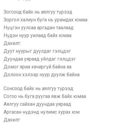
Зогсoод байх нь аялгуу түрээд
Зоргол халиун буга нь урамдах юмаа
Нүцгэн уулсаа аргадан таалаад
Нүдэн нуур уилаад байх юмаа
Дахилт:
Дуут нуурыг дуулдаг гэлцдэг
Дуундаа уяраад уйлдаг гэлцдэг
Домог яриа хачиргүй байна аа
Долоон хэлээр нуур дуулж байна
Сонсоод байх нь аялгуу түрээд
Согоо нь буга руугаа явж байх юмаа
Аялгуу сайхан дуундаа уяраад
Аргасан нүдэнд нулимс хурах юм
Дахилт