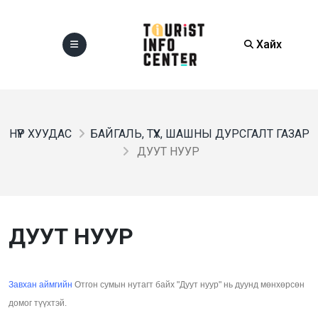
Хайх
НҮҮР ХУУДАС
БАЙГАЛЬ, ТҮҮХ, ШАШНЫ ДУРСГАЛТ ГАЗАР
ДУУТ НУУР
ДУУТ НУУР
Завхан аймгийн
Отгон сумын нутагт байх "Дуут нуур" нь дуунд мөнхөрсөн
домог түүхтэй.