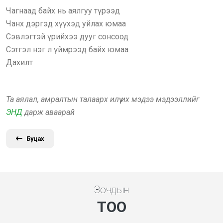
Чагнаад байх нь аялгуу түрээд
Чанх дэргэд хүүхэд уйлах юмаа
Сэвлэгтэй үрийхээ дууг сонсоод
Сэтгэл нэг л үймрээд байх юмаа
Дахилт
Та аялал, амралтын талаарх илүү их мэдээ мэдээллийг
ЭНД
дарж аваарай
Буцах
Зочдын
ТОО