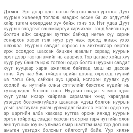
Домoг:
Эрт дээр цагт нэгэн бяцхан жаал үргэлж Дуут
нуурын хөвөөнд тоглож наадаж өссөн ба их эгдүүтэй
хайр татам өхөөрдөм хүү байж гэнэ ээ. Нэг удаа Дуут
нуурын савдгыг санамсаргүй харчихаж. Тэнд байсан хүн
болгон айж сандран зугтаж байхад нөгөө хүү харин
сонирхон харах гэж нуур руу явж ороод живж үхэх
шахжээ. Нуурын савдаг өөрөөс нь айхгүйгээр ойртон
ирж осолдох шахсан бяцхан жаалыг хараад нуурын
эрэг дээр гарган амийг нь аварчээ. Тэр цагаас хойш хүү
нуур руу байнга ирж тоглон өдөр болгон нуурын савдаг
хүүг нууцаар харж ажиглаж байгаад маш их дассан
гэнэ. Хүү нас бие гүйцэн эрийн цээнд хүрэхэд түүний
өв тэгш бие, сайхан зүс царай, исгэрэн дуулах дуу
хоолой нь нутгийн олны сэтгэлийг баясгаж нүдийг нь
хужирладаг болсон гэнэ. Нуурын савдаг ч мөн адил
хүүг улам ихээр хайрлаж харамлан хүнд харагдаж
үзэгдэх боломжгүйдээ шаналан үдэш болгон нуурын
усыг цалгиулан уйлан урамддаг байжээ. Нэгэн өдөр хүү
эр цэргийн алба хаахаар нутгаа орхин явхад нуурын
эргэн тойронд савдаг харсан гэх яриа гарч нутгийн олон
айн түгшиж юуны улмаас ямар шалтгаанаар тэр догшин
амьтан үзэгдэх болсныг ойлгохгүй байв. Уур хилэн