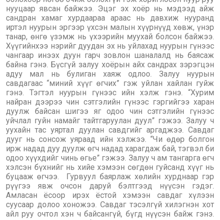
нууцаар явсан байжээ. Эцэг эх хоёр нь мэдээд айж
сандран хамаг хурдаараа араас нь давхиж нууранд
иртэл нуурын эргээр үхсэн малын хүүрнүүд хөвж, үнэр
танар, өнгө үзэмж нь үхээрийн муухай болсон байжээ.
Хүүгийнхээ нэрийг дуудан эх нь уйлахад нуурын гүнээс
чангаар инээх дуун гарч зовлон шаналалд нь баясаж
байна гэнэ. Бүсгүй залуу хоёрын айх сандрах зэрэгцэн
адуу мал нь булиган хаяж одлоо. Залуу нуурын
савдагаас “миний хүүг өгчих” гэж уйлан хайлан гуйж
гэнэ. Тэгтэл нуурын гүнээс ийн хэлж гэнэ. “Хурим
найран дээрээ чин сэтгэлийн гүнээс гэргийгээ харан
дуулж байсан шигээ яг одоо чин сэтгэлийн гүнээс
уйчлал гуйн намайг тайтгаруулан дуул” гэжээ. Залуу ч
уухайн тас уяртал дуулан савдгийг аргаджээ. Савдаг
дууг нь сонсож уяраад ийн хэлжээ. “Чи өдөр болгон
ирж надад дуу дуулж өгч надад харагдаж бай, тэгвэл би
одоо хүүхдийг чинь өгье” гэжээ. Залуу ч ам тангарга өгч
хэлсэн бүхнийг нь хийе хэмээн сөгдөн гуйсанд хүүг нь
буцааж өгчээ. Гурвуул баярлаж хөлийн хурднаар гэр
рүүгээ явж очсон даруй бэлтгээд нүүсэн гэдэг.
Амласан ёсоор ирэх ёстой хэмээн савдаг хүлээн
суусаар долоо хоножээ. Савдаг тэсэлгүй хилэгнэн хот
айл руу очтол хэн ч байсангүй, бүгд нүүсэн байж гэнэ.