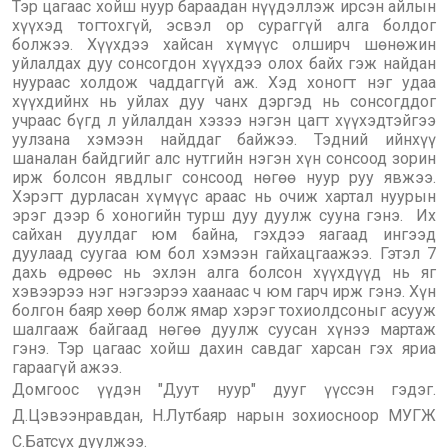
Тэр цагаас хойш нуур бараадан нүүдэллэж ирсэн айлын
хүүхэд тогтохгүй, эсвэл ор сураггүй алга болдог
болжээ. Хүүхдээ хайсан хүмүүс олширч шөнөжин
уйлалдах дуу сонсогдон хүүхдээ олох байх гэж найдан
нуураас холдож чаддаггүй аж. Хэд хоногт нэг удаа
хүүхдийнх нь уйлах дуу чанх дэргэд нь сонсогддог
учраас бүгд л уйлалдан хэзээ нэгэн цагт хүүхэдтэйгээ
уулзана хэмээн найддаг байжээ. Тэдний ийнхүү
шаналан байдгийг алс нутгийн нэгэн хүн сонсоод зорин
ирж болсон явдлыг сонсоод нөгөө нуур руу явжээ.
Хэрэгт дурласан хүмүүс араас нь очиж хартал нуурын
эрэг дээр 6 хоногийн турш дуу дуулж сууна гэнэ. Их
сайхан дуулдаг юм байна, гэхдээ яагаад ингээд
дуулаад суугаа юм бол хэмээн гайхацгаажээ. Гэтэл 7
дахь өдрөөс нь эхлэн алга болсон хүүхдүүд нь яг
хэвээрээ нэг нэгээрээ хаанаас ч юм гарч ирж гэнэ. Хүн
болгон баяр хөөр болж ямар хэрэг тохиолдсоныг асууж
шалгааж байгаад нөгөө дуулж суусан хүнээ мартаж
гэнэ. Тэр цагаас хойш дахин савдаг харсан гэх яриа
гараагүй ажээ.
Домгоос үүдэн "Дуут нуур" дууг үүссэн гэдэг.
Д.Цэвээнравдан, Н.Лутбаяр нарын зохиосноор МУГЖ
С.Батсүх дуулжээ.