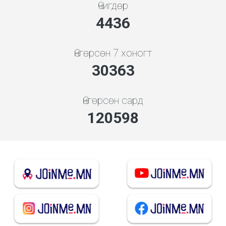
Өчигдөр
4948
Өнгөрсөн 7 хоногт
33866
Өнгөрсөн сард
134514