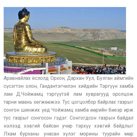
Аравнайлах ёслолд Орхон, Дархан-Уул, Булган аймгийн
сүсэгтэн олон, Гандантэгчилэн хийдийн Тэргүүн хамба
лам Д.Чойжамц тэргүүтэй лам хуврагууд оролцож
тарни маань хөгжөөжээ. Тус цогцолбор байрлах газрыг
сонгон шинжих үед Чойжамц хамба өөрийн биеэр ирж
тус газрыг сонгосон гэдэг. Сонгогдсон газрын байдал
нэлээд хэвгий байсан учир тэрхүү хэвгий байдлыг
Лхам бурханы унасан хүлэг морины туурайн мөр