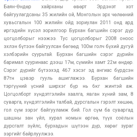
Баян-Өндөр хайрханы өвөрт Эрдэнэт хот
байгуулагдсаны 35 жилийн ой, Монголын эрх чөлөөний
хувьсгалын 100 жилийн ойд зориулан 2011 онд ард
иргэдийн хүсэл зорилгоор Бурхан багшийн сэрэг дүр
цогцолборыг нээжээ. Тус цогцолборыг 2008 оноос
эхлэн бүтээн байгуулсан бөгөөд 100м голч бүхий дугуй
хэлбэрийн суурьтай. Бурхан багшийн сэрэг дүрийн
баримал сууринаас дээш 17м, сүмийн хамт 22м өндөр.
Сэрэг дүрийг бүтээхэд 467 хэсэг эд ангиас бүрдсэн
87тн цэвэр гууль ашиглажээ. Бурхан багшийн
тэргүүний үсний ширхэг бүр нь 6кг жинтэй аж.
Цогцолборт хүндэтгэлийн хаалга, явган хүний зам, 8
суварга, хүндэтгэлийн талбай, дурсгалын гэрэлт хөшөө,
гол сүм зэрэг байгууламж бий. Гол сүм ба суваргад
шашны зан үйл, хурал номын өргөө, түүх соёлын
дурсгалт зүйлс, бурхадын шүтээн дүр, хөрөг зураг
зэргийг байрлуулжээ.