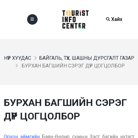
Хайх
НҮҮР ХУУДАС
БАЙГАЛЬ, ТҮҮХ, ШАШНЫ ДУРСГАЛТ ГАЗАР
БУРХАН БАГШИЙН СЭРЭГ ДҮР ЦОГЦОЛБОР
БУРХАН БАГШИЙН СЭРЭГ
ДҮР ЦОГЦОЛБОР
Орхон аймгийн
Баян-Өндөр сумын Зэст багийн нутагт