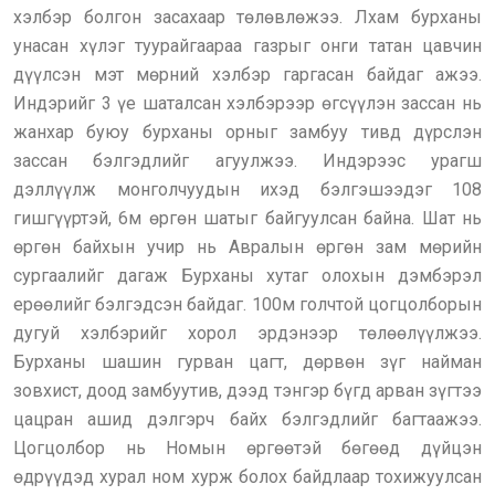
хэлбэр болгон засахаар төлөвлөжээ. Лхам бурханы
унасан хүлэг туурайгаараа газрыг онги татан цавчин
дүүлсэн мэт мөрний хэлбэр гаргасан байдаг ажээ.
Индэрийг 3 үе шаталсан хэлбэрээр өгсүүлэн зассан нь
жанхар буюу бурханы орныг замбуу тивд дүрслэн
зассан бэлгэдлийг агуулжээ. Индэрээс урагш
дэллүүлж монголчуудын ихэд бэлгэшээдэг 108
гишгүүртэй, 6м өргөн шатыг байгуулсан байна. Шат нь
өргөн байхын учир нь Авралын өргөн зам мөрийн
сургаалийг дагаж Бурханы хутаг олохын дэмбэрэл
ерөөлийг бэлгэдсэн байдаг. 100м голчтой цогцолборын
дугуй хэлбэрийг хорол эрдэнээр төлөөлүүлжээ.
Бурханы шашин гурван цагт, дөрвөн зүг найман
зовхист, доод замбуутив, дээд тэнгэр бүгд арван зүгтээ
цацран ашид дэлгэрч байх бэлгэдлийг багтаажээ.
Цогцолбор нь Номын өргөөтэй бөгөөд дүйцэн
өдрүүдэд хурал ном хурж болох байдлаар тохижуулсан