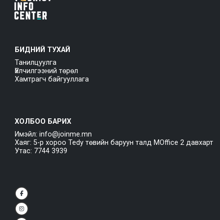
БИДНИЙ ТУХАЙ
Танилцуулга
Үйлчилгээний төрөл
Хамтрагч байгууллага
ХОЛБОО БАРИХ
Имэйл: info@joinme.mn
Хаяг: 5-р хороо Tedy төвийн баруун талд MOffice 2 давхарт
Утас: 7744 3939