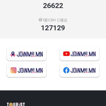
29694
Өнгөрсөн сард
141797