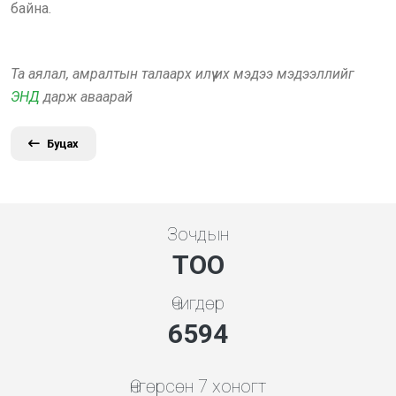
байна.
Та аялал, амралтын талаарх илүү их мэдээ мэдээллийг
ЭНД
дарж аваарай
Буцах
Зочдын
ТОО
Өчигдөр
7354
Өнгөрсөн 7 хоногт