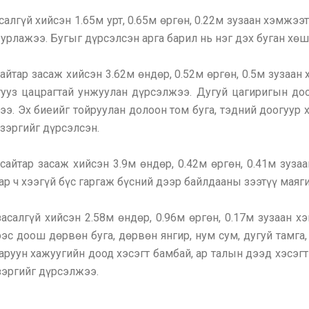
салгүй хийсэн 1.65м урт, 0.65м өргөн, 0.22м зузаан хэмжээ
урлажээ. Бугыг дүрсэлсэн арга барил нь нэг дэх буган хө
сайтар засаж хийсэн 3.62м өндөр, 0.52м өргөн, 0.5м зузаан
 тууз цацрагтай унжуулан дүрсэлжээ. Дугуй цагиригын д
. Эх биеийг тойруулан долоон том буга, тэдний доогуур х
 зэргийг дүрсэлсэн.
сайтар засаж хийсэн 3.9м өндөр, 0.42м өргөн, 0.41м зуза
мар ч хээгүй бүс гаргаж бүсний дээр байлдааны зээтүү мая
засалгүй хийсэн 2.58м өндөр, 0.96м өргөн, 0.17м зузаан 
нээс доош дөрвөн буга, дөрвөн янгир, нум сум, дугуй тамга,
баруун хажуугийн доод хэсэгт бамбай, ар талын дээд хэсэгт
зэргийг дүрсэлжээ.