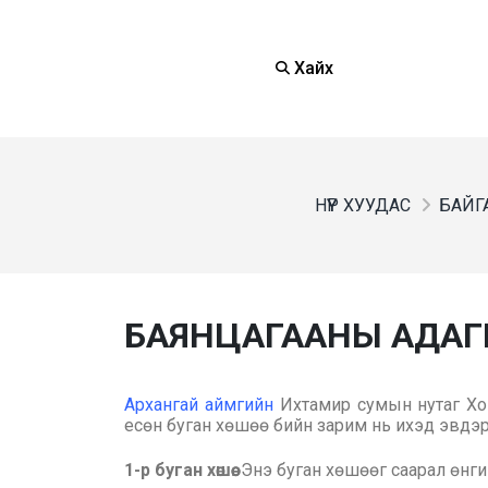
Хайх
НҮҮР ХУУДАС
БАЙГА
БАЯНЦАГААНЫ АДАГИЙ
Архангай аймгийн
Ихтамир сумын нутаг Хо
есөн буган хөшөө бийн зарим нь ихэд эвдэр
1-р буган хөшөө.
Энэ буган хөшөөг саарал өнгий