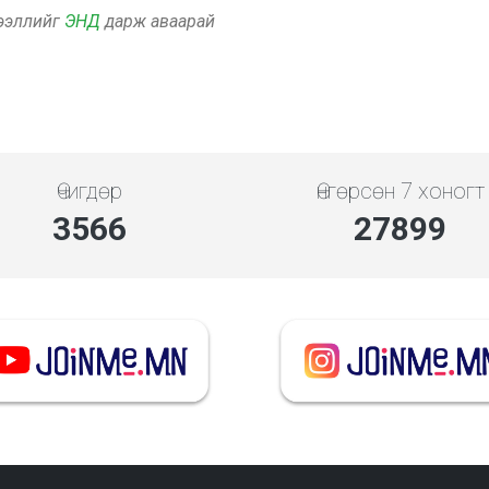
дээллийг
ЭНД
дарж аваарай
Өчигдөр
Өнгөрсөн 7 хоногт
4136
32363