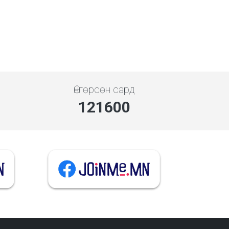
Өнгөрсөн сард
141056