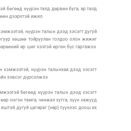
тэй бөгөөд нүүрэн талд дөрвөн буга, ар талд
шөөн дээрхтэй ижил.
 хэмжээтэй, нүүрэн талын дээд хэсэгт дугуй
оогуур хөшөө тойруулан голдоо олон жижиг
өрөөний ир шиг хээтэй өргөн бүс гаргажээ.
ан хэмжээтэй, нүүрэн талынхаа дээд хэсэгт
гийн зэвсэг дүрсэлжээ.
хэмжээтэй бөгөөд нүүрэн талын дээд хэсэгт
 өөр нэгэн тамга, чинжал хутга, зүүн хажууд
 иштэй дугуй цагираг (нар) түүнээс доош их