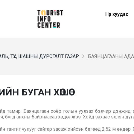
Нүүр хуудас
ЛЬ, ТҮҮХ, ШАШНЫ ДУРСГАЛТ ГАЗАР
БАЯНЦАГААНЫ АДА
Н БУГАН ХӨШӨӨ
йд тамир, Баянцагаан хоёр голын уулзах бэлчир дэнжид 
ч, бүгд анхны байрнаасаа хөдөлжээ. Хойд захаас эхлэн дуг
н гантиг чулууг сайтар засаж хийсэн бөгөөд 2.52 м өндөр, 