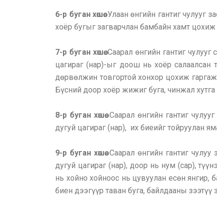
6-р буган хөшөө.
Улаан өнгийн гантиг чулууг за
хоёр бугыг загварчлан бамбайн хамт цохиж 
7-р буган хөшөө.
Саарал өнгийн гантиг чулууг 
цагираг (нар)-ыг доош нь хоёр салаалсан
дөрвөлжин товгортой хонхор цохиж гаргажээ
Бүсний доор хоёр жижиг буга, чинжал хутга
8-р буган хөшөө.
Саарал өнгийн гантиг чулууг 
дугуй цагираг (нар), их биеийг тойруулан я
9-р буган хөшөө.
Саарал өнгийн гантиг чулуу 
дугуй цагираг (нар), доор нь нум (сар), түү
нь хойно хойноос нь цувуулан есөн янгир, 
биен дээгүүр таван буга, байлдааны зээтүү 