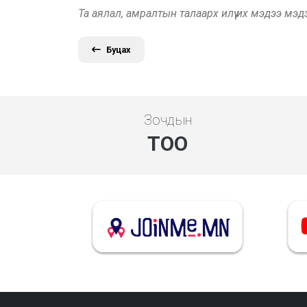
Та аялал, амралтын талаарх илүү их мэдээ мэ
Буцах
Зочдын
ТОО