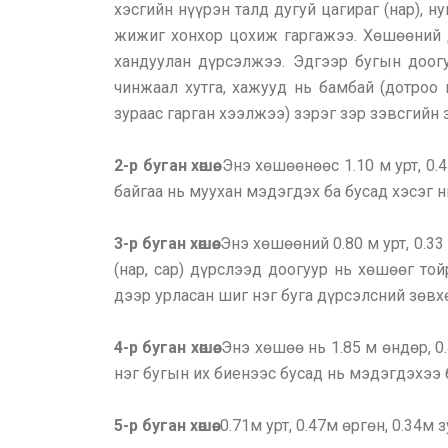
хэсгийн нүүрэн талд дугуй цагираг (нар), 
жижиг хонхор цохиж гаргажээ. Хөшөөний д
хандуулан дүрсэлжээ. Эдгээр бугын доог
чинжаал хутга, хажууд нь бамбай (дотроо
зураас гарган хээлжээ) зэрэг зэр зэвсгийн
2-р буган хөшөө.
Энэ хөшөөнөөс 1.10 м урт, 0.4
байгаа нь муухан мэдэгдэх ба бусад хэсэг 
3-р буган хөшөө.
Энэ хөшөөний 0.80 м урт, 0.33
(нар, cap) дүрслээд доогуур нь хөшөөг то
дээр урласан шиг нэг буга дүрсэлсний зөвх
4-р буган хөшөө.
Энэ хөшөө нь 1.85 м өндөр, 0
нэг бугын их биенээс бусад нь мэдэгдэхээ
5-р буган хөшөө.
0.71м урт, 0.47м өргөн, 0.34м