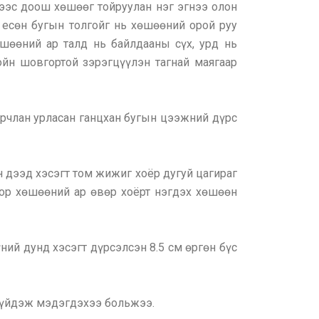
үнээс доош хөшөөг тойруулан нэг эгнээ олон
 есөн бугын толгойг нь хөшөөний орой руу
шөөний ар талд нь байлдааны сүх, урд нь
ойн шовгортой зэрэгцүүлэн тагнай маягаар
гварчлан урласан ганцхан бугын цээжний дүрс
ын дээд хэсэгт том жижиг хоёр дугуй цагираг
оор хөшөөний ар өвөр хоёрт нэгдэх хөшөөн
үний дунд хэсэгт дүрсэлсэн 8.5 см өргөн бүс
ч сүйдэж мэдэгдэхээ больжээ.