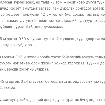
нумласан зураас (сар), ар талд нь том жижиг хоёр дугуй тү
унд хэсэгт амьтдыг загварчлан дүрслэх сонгодог аргаар
уур хөшөөг тойруулан 12 см өргөн бүс цохиж гаргаад хө
 нэг жижиг дугуйтай таван талтай эдлэлийн дотуур нь ор
 зүйлийг зүүсэн байдлаар дүрсэлжээ.
5 м өргөн, 0.30 м зузаан хугархай л үлдсэн, түүн дээр за
нь эвдэрч сүйджээ.
 м өргөн, 0.28 м зузаан оройн хэсэг байгаагийн нүүрэн тал
йруулан нэг эгнээ олон жижиг хонхор гаргажээ. Түүний д
өн цээжин хэсэг нь үлджээ.
.45 м өргөн, 0.24 м зузаан бөгөөд маш их эвдэрсэн учир тү
 больжээ.
 зузаан хугархай үлдсэний дээрх дүрс зураг нь бүгд эвдэр