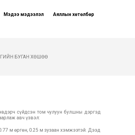
Мэдээ мэдээлэл
Аяллын хөтөлбөр
ГИЙН БУГАН ХӨШӨӨ
эвдэрч сүйдсэн том чулуун булшны дэргэд
аарлаж авч үзвэл:
0.77 м өргөн, 0.25 м зузаан хэмжээтэй. Дээд