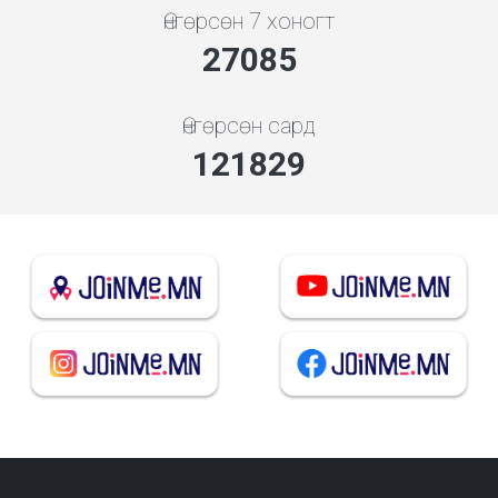
Өнгөрсөн 7 хоногт
29169
Өнгөрсөн сард
131201