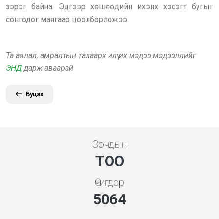
зэрэг байна. Эдгээр хөшөөдийн ихэнх хэсэгт бугыг
сонгодог маягаар цоолборложээ.
Та аялал, амралтын талаарх илүү их мэдээ мэдээллийг
ЭНД
дарж аваарай
Буцах
Зочдын
ТОО
Өчигдөр
5453