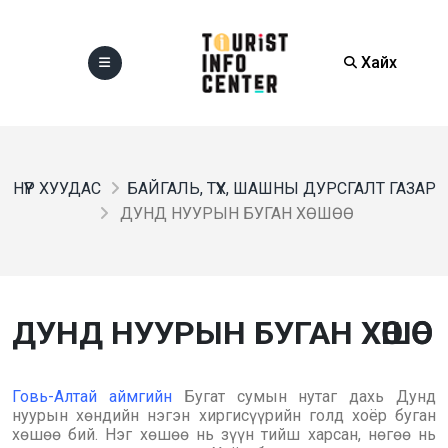
Хайх
НҮҮР ХУУДАС
БАЙГАЛЬ, ТҮҮХ, ШАШНЫ ДУРСГАЛТ ГАЗАР
ДУНД НУУРЫН БУГАН ХӨШӨӨ
ДУНД НУУРЫН БУГАН ХӨШӨӨ
Говь-Алтай аймгийн
Бугат сумын нутаг дахь Дунд
нуурын хөндийн нэгэн хиргисүүрийн голд хоёр буган
хөшөө бий. Нэг хөшөө нь зүүн тийш харсан, нөгөө нь