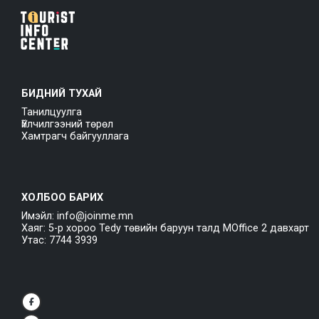
БИДНИЙ ТУХАЙ
Танилцуулга
Үйлчилгээний төрөл
Хамтрагч байгууллага
ХОЛБОО БАРИХ
Имэйл: info@joinme.mn
Хаяг: 5-р хороо Tedy төвийн баруун талд MOffice 2 давхарт
Утас: 7744 3939