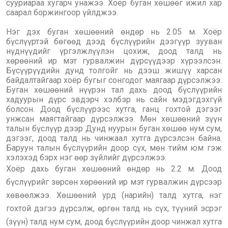
сууриараа хугарч унажээ. Хоёр буган хөшөөг ижил хар
саарал боржингоор үйлджээ.
Нэг дэх буган хөшөөний өндөр нь 2.05 м. Хоёр
бүслүүртэй бөгөөд дээд бүслүүрийн дээгүүр зууван
нүднүүдийг үргэлжлүүлэн цохиж, доод талд нь
хөрөөний ир мэт гурвалжин дүрсүүдээр хүрээлсэн.
Бүсүүрүүдийн дунд толгойг нь дээш жишүү харсан
байдалтайгаар хоёр бугыг сонгодог маягаар дүрсэлжээ.
Буган хөшөөний нүүрэн тал дахь доод бүслүүрийн
хадуурын дүрс эвдэрч хэлбэр нь сайн мэдэгдэхгүй
болсон. Доод бүслүүрээс хутга, ганц гохтой дэгээг
унжсан маягтайгаар дүрсэлжээ. Мөн хөшөөний зүүн
талын бүслүүр дээр Дунд нуурын буган хөшөө нум сум,
дэгээг, доод талд нь чинжаал хутга дүрсэлсэн байна.
Баруун талын бүслүүрийн доор сүх, мөн тийм юм гэж
хэлэхэд бэрх нэг өөр зүйлийг дүрсэлжээ.
Хоёр дахь буган хөшөөний өндөр нь 2.2 м. Доод
бүслүүрийг зөрсөн хөрөөний ир мэт гурвалжин дүрсээр
хөвөөлжээ. Хөшөөний урд (нарийн) талд хутга, нэг
гохтой дэгээ дүрсэлж, өргөн талд нь сүх, түүний эсрэг
(зүүн) талд нум сум, доод бүслүүрийн доор чинжал хутга