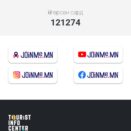
Өнгөрсөн сард
130603