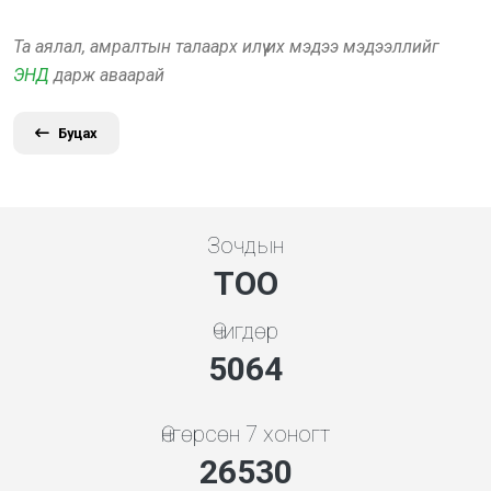
Та аялал, амралтын талаарх илүү их мэдээ мэдээллийг
ЭНД
дарж аваарай
Буцах
Зочдын
ТОО
Өчигдөр
5453
Өнгөрсөн 7 хоногт
28571