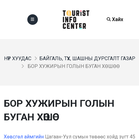
Хайх
НҮҮР ХУУДАС
БАЙГАЛЬ, ТҮҮХ, ШАШНЫ ДУРСГАЛТ ГАЗАР
БОР ХУЖИРЫН ГОЛЫН БУГАН ХӨШӨӨ
БОР ХУЖИРЫН ГОЛЫН
БУГАН ХӨШӨӨ
Хөвсгөл аймгийн
Цагаан-Уул сумын төвөөс хойд зүгт 45