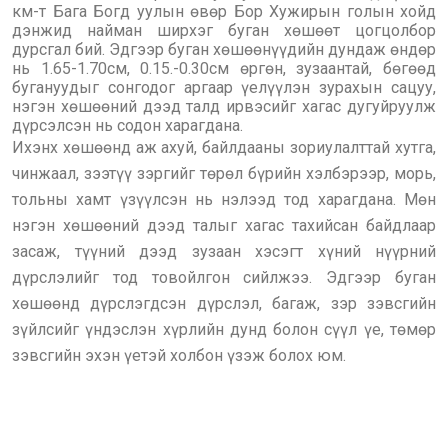
км-т Бага Богд уулын өвөр Бор Хужирын голын хойд
дэнжид найман ширхэг буган хөшөөт цогцолбор
дурсгал бий. Эдгээр буган хөшөөнүүдийн дундаж өндөр
нь 1.65-1.70см, 0.15.-0.30см өргөн, зузаантай, бөгөөд
бугануудыг сонгодог аргаар үелүүлэн зурахын сацуу,
нэгэн хөшөөний дээд талд ирвэсийг хагас дугуйруулж
дүрсэлсэн нь содон харагдана.
Ихэнх хөшөөнд аж ахуй, байлдааны зориулалттай хутга,
чинжаал, зээтүү зэргийг төрөл бүрийн хэлбэрээр, морь,
тольны хамт үзүүлсэн нь нэлээд тод харагдана. Мөн
нэгэн хөшөөний дээд талыг хагас тахийсан байдлаар
засаж, түүний дээд зузаан хэсэгт хүний нүүрний
дүрслэлийг тод товойлгон сийлжээ. Эдгээр буган
хөшөөнд дүрслэгдсэн дүрслэл, багаж, зэр зэвсгийн
зүйлсийг үндэслэн хүрлийн дунд болон сүүл үе, төмөр
зэвсгийн эхэн үетэй холбон үзэж болох юм.