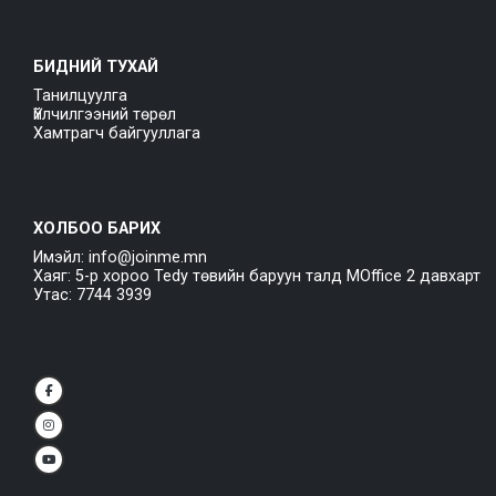
БИДНИЙ ТУХАЙ
Танилцуулга
Үйлчилгээний төрөл
Хамтрагч байгууллага
ХОЛБОО БАРИХ
Имэйл: info@joinme.mn
Хаяг: 5-р хороо Tedy төвийн баруун талд MOffice 2 давхарт
Утас: 7744 3939