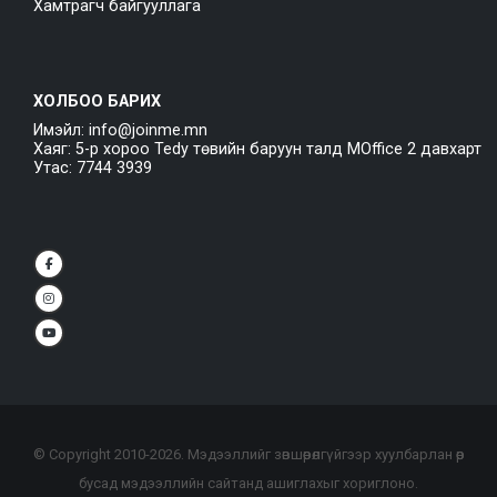
Хамтрагч байгууллага
ХОЛБОО БАРИХ
Имэйл: info@joinme.mn
Хаяг: 5-р хороо Tedy төвийн баруун талд MOffice 2 давхарт
Утас: 7744 3939
© Copyright 2010-
2026
. Мэдээллийг зөвшөөрөлгүйгээр хуулбарлан өөр
бусад мэдээллийн сайтанд ашиглахыг хориглоно.