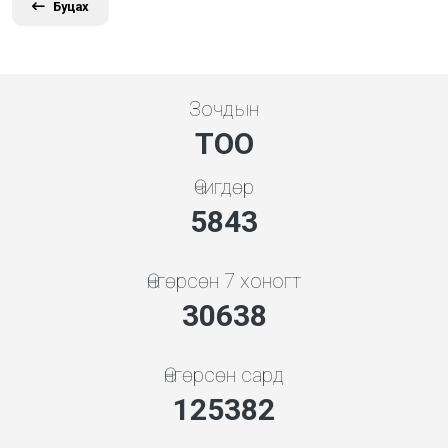
Буцах
Зочдын
ТОО
Өчигдөр
5843
Өнгөрсөн 7 хоногт
32994
Өнгөрсөн сард
135026