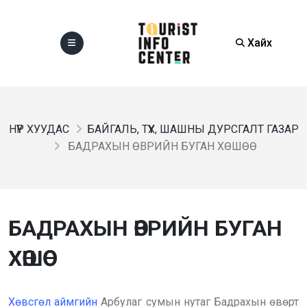
Хайх
НҮҮР ХУУДАС
БАЙГАЛЬ, ТҮҮХ, ШАШНЫ ДУРСГАЛТ ГАЗАР
БАДРАХЫН ӨВРИЙН БУГАН ХӨШӨӨ
БАДРАХЫН ӨВРИЙН БУГАН
ХӨШӨӨ
Хөвсгөл аймгийн
Арбулаг сумын нутаг Бадрахын өвөрт