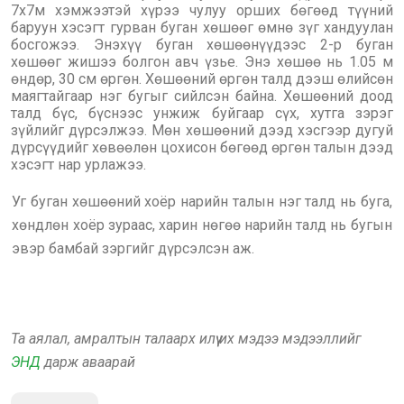
7х7м хэмжээтэй хүрээ чулуу орших бөгөөд түүний
баруун хэсэгт гурван буган хөшөөг өмнө зүг хандуулан
босгожээ. Энэхүү буган хөшөөнүүдээс 2-р буган
хөшөөг жишээ болгон авч үзье. Энэ хөшөө нь 1.05 м
өндөр, 30 см өргөн. Хөшөөний өргөн талд дээш өлийсөн
маягтайгаар нэг бугыг сийлсэн байна. Хөшөөний доод
талд бүс, бүснээс унжиж буйгаар сүх, хутга зэрэг
зүйлийг дүрсэлжээ. Мөн хөшөөний дээд хэсгээр дугуй
дүрсүүдийг хөвөөлөн цохисон бөгөөд өргөн талын дээд
хэсэгт нар урлажээ.
Уг буган хөшөөний хоёр нарийн талын нэг талд нь буга,
хөндлөн хоёр зураас, харин нөгөө нарийн талд нь бугын
эвэр бамбай зэргийг дүрсэлсэн аж.
Та аялал, амралтын талаарх илүү их мэдээ мэдээллийг
ЭНД
дарж аваарай