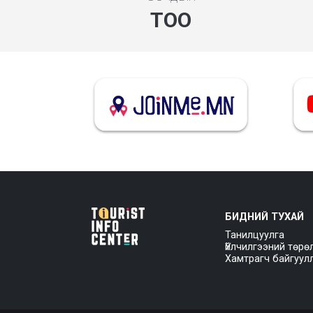
ТОО
БИДНИЙ ТУХАЙ
Танилцуулга
Үйлчилгээний төрө
Хамтрагч байгуул