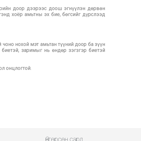
ээрийн доор дээрээс доош эгнүүлэн дөрвөн
тэнд хоёр амьтны эх бие, бөгсийг дүрслээд
й чоно нохой мэт амьтан түүний доор ба зүүн
т биетэй, заримыг нь өндөр зэгзгэр биетэй
ол онцлогтой.
Өнгөрсөн сард