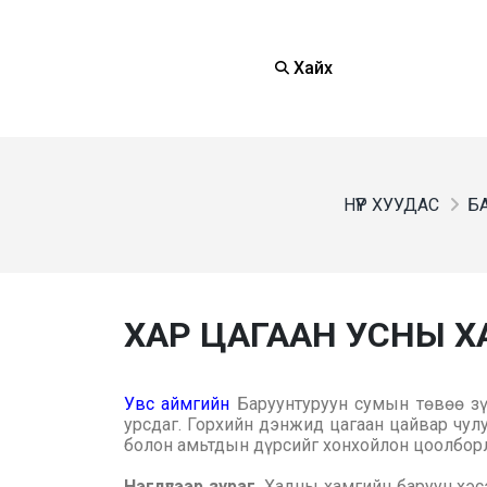
Хайх
НҮҮР ХУУДАС
БА
ХАР ЦАГААН УСНЫ Х
Увс аймгийн
Баруунтуруун сумын төвөө зү
урсдаг. Горхийн дэнжид цагаан цайвар чулу
болон амьтдын дүрсийг хонхойлон цоолборло
Нэгдүгээр зураг.
Хадны хамгийн баруун хэс