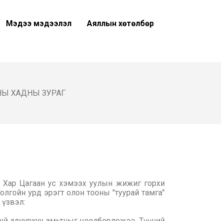
Мэдээ мэдээлэл
Аяллын хөтөлбөр
НЫ ХАДНЫ ЗУРАГ
 Хар Цагаан ус хэмээх уулын жижиг горхи
олгойн урд эрэгт олон тооны "туурай тамга"
 үзвэл:
буй адуурхуу амьтныг цоолборложээ. Түүний