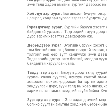
зүүн талд хэдэн амьтны зургийг дээрээс нь
Хоёрдугаар зураг.
Богинохон бүдүүн эвэрт
цагираг, хөндлөн зураас зэргээс бүрдсэн дү
Гуравдугаар зураг.
Зургийн баруун хэсэгт
байдалтай урлажээ. Тэдгээрийн зүүн доор 
дүрс зарим хэсэгтээ давхардсан аж.
Дөрөвдүгээр зураг.
Зургийн баруун хэсэгт 
том биетэй ганц эгц босоо эвэртэй амьтан, 
толгойг өөр өөр зүгт хандуулж зүүн дээ
Тэдгээрийн дотор лагс биетэй, моодон сүүл
байдалтай харуулсан байв.
Тавдугаар зураг.
Баруун дээд талд туурай 
гурван салаа сүүлтэй, шулуун хөлтэй амь
хөвөөлөн цохиж үлдээсэн ба тэр нь ерөнх
хандуулсан дүрс, зүүн талд нь хоёр янгир, 
зарим нэгэн тамга тэмдгийн зүйл байна. Хү
Зургадугаар зураг.
Энэ хаданд хүний мөр 1
богино сүүлтэй амьтны хойд хөл, бөгсөн бие