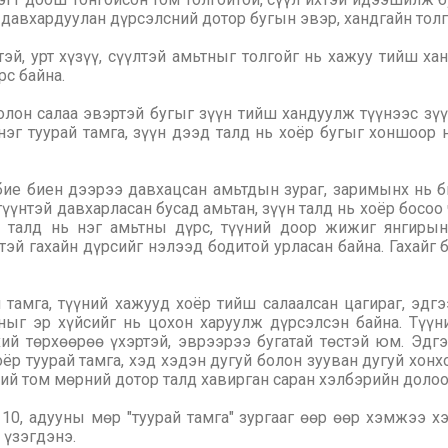
 давхардуулан дүрсэлсний дотор бугын эвэр, хандгайн толг
эй, урт хүзүү, сүүлтэй амьтныг толгойг нь хажуу тийш ха
рс байна.
 олон салаа эвэртэй бугыг зүүн тийш хандуулж түүнээс зү
нэг туурай тамга, зүүн дээд талд нь хоёр бугыг хоншоор
бие биен дээрээ давхацсан амьтдын зураг, заримынх нь би
түүнтэй давхарласан бусад амьтан, зүүн талд нь хоёр босоо
д талд нь нэг амьтны дүрс, түүний доор жижиг янгирын 
тэй гахайн дүрсийг нэлээд бодитой урласан байна. Гахайг 
тамга, түүний хажууд хоёр тийш салаалсан цагираг, эдгэ
тныг эр хүйсийг нь цохон харуулж дүрсэлсэн байна. Түүн
ий төрхөөрөө үхэртэй, эврээрээ бугатай төстэй юм. Эдг
хоёр туурай тамга, хэд хэдэн дугуй болон зууван дугуй хон
ний том мөрний дотор талд хавирган саран хэлбэрийн долоо
0, адууны мөр "туурай тамга" зургааг өөр өөр хэмжээ х
 үзэгдэнэ.