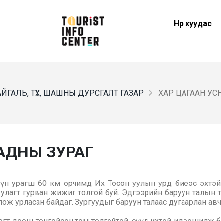
Нүүр хуудас
ЙГАЛЬ, ТҮҮХ, ШАШНЫ ДУРСГАЛТ ГАЗАР
ХАР ЦАГААН УС
АДНЫ ЗУРАГ
үн урагш 60 км орчимд Их Тосон уулын урд биеэс эхтэй
улагт гурван жижиг толгой буй. Эдгээрийн баруун талын т
ж урласан байдаг. Зургуудыг баруун талаас дугаарлан авч
эгт доош тонгойсон том толгойтой, сүүл ихтэй идээшилж 