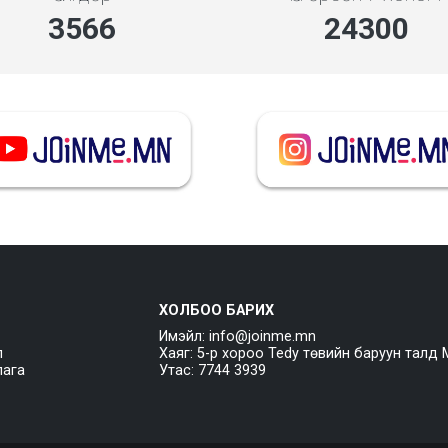
3994
27216
ХОЛБОО БАРИХ
Имэйл: info@joinme.mn
л
Хаяг: 5-р хороо Tedy төвийн баруун талд 
лага
Утас: 7744 3939