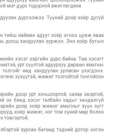
ой мэт дүрс тодорхой ажиглагдана.
ндуулан дүрсэлжээ. Түүний доор хоёр дугуй
үн тийш найман адууг хоёр эгнээ цувж яваа
 нь доош хандуулан зуржээ. Энэ хоёр бугын
еийн хэсэг зэргийн дүрс байна. Төв хэсэгт
 чихтэй, урт сүүлтэй адуурхуу дөрвөн амьтны
толгойг өөд хандуулан урласан үзэгдэнэ.
богино хүзүүтэй, жижиг толгойтой тонгойсон
эрийн доор урт хоншоортой, салаа эвэртэй,
ий эх биед хэсэг талбайн хадыг хөндөлгүй
ээрийн доор хоёр жижиг амьтныг зүүн зүгт
хорууд, хоёр жижиг, нэг том хүний мөр болон
н товгортой.
элбэртэй зурсан бөгөөд тэдний дотор нэгэн