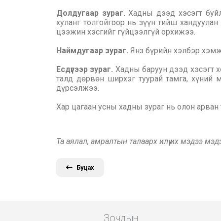
Долдугаар зураг.
Хадны дээд хэсэгт буйл
хуланг толгойгоор нь зүүн тийш хандуулан
цээжин хэсгийг гүйцээлгүй орхижээ.
Наймдугаар зураг.
Янз бүрийн хэлбэр хэмжэ
Есдүгээр зураг.
Хадны баруун дээд хэсэгт хо
талд дөрвөн ширхэг туурай тамга, хүний м
дүрсэлжээ.
Хар цагаан усны хадны зураг нь олон арван 
Та аялал, амралтын талаарх илүү их мэдээ мэ
Буцах
Зочдын