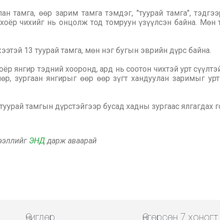
ан тамга, өөр зарим тамга тэмдэг, "туурай тамга", тэдг
 хоёр чихийг нь онцолж тод томруун үзүүлсэн байна. Мөн 
этэй 13 туурай тамга, мөн нэг бугын эврийн дүрс байна.
ёр янгир тэдний хооронд, ард нь соотон чихтэй урт сүүлтэ
өр, зургаан янгирыг өөр өөр зүгт хандуулан заримыг ур
туурай тамгын дүрстэйгээр бусад хадны зургаас ялгагдах г
дээллийг
ЭНД
дарж аваарай
Өчигдөр
Өнгөрсөн 7 хоногт