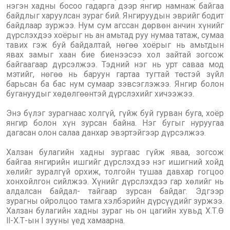
нэгэн хадны босоо гадарга дээр янгир намнаж байгаа
байдлыг харуулсан зураг бий. Янгируудын эврийг бодит
байдлаар зуржээ. Нум сум агссан дөрвөн анчин хүнийг
дүрслэхдээ хоёрыг нь ан амьтад руу нумаа татаж, сумаа
тавих гэж буй байдалтай, нөгөө хоёрыг нь амьтдын
явах замыг хаан бие биенээсээ хол зайтай зогсож
байгаагаар дүрсэлжээ. Тэдний нэг нь урт саваа мод
мэтийг, нөгөө нь баруун гартаа тугтай төстэй зүйл
барьсан ба бас нум сумаар зэвсэглэжээ. Янгир болон
бугануудыг хөдөлгөөнтэй дүрслэхийг хичээжээ.
Энэ бүлэг зурагнаас холгүй, гүйж буй гурван буга, хоёр
янгир болон хүн зурсан байна. Нэг бугыг нуруугаа
дагасан олон салаа данхар эвэртэйгээр дүрсэлжээ.
Халзан булагийн хадны зургаас гүйж яваа, зогсож
байгаа янгирийн ишгийг дүрслэхдээ нэг ишигний хойд
хөлийг зуралгүй орхиж, толгойн тушаа давхар гогцоо
хонхойлгон сийлжээ. Хүнийг дүрслэхдээ гар хөлийг нь
алдалсан байдал- тайгаар зурсан байдаг. Эдгээр
зурагны ойролцоо тамга хэлбэрийн дүрсүүдийг зуржээ.
Халзан булагийн хадны зураг нь он цагийн хувьд Х.Т.Ө
ll-Х.Т-ын I зууны үед хамаарна.