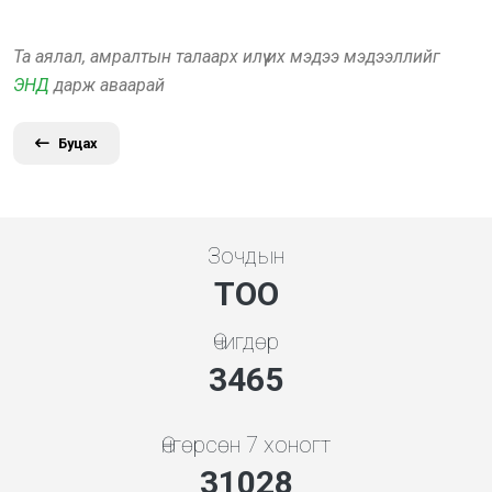
Та аялал, амралтын талаарх илүү их мэдээ мэдээллийг
ЭНД
дарж аваарай
Буцах
Зочдын
ТОО
Өчигдөр
3731
Өнгөрсөн 7 хоногт
33415