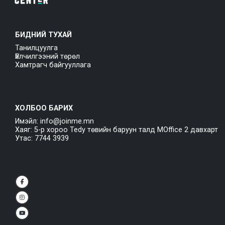
БИДНИЙ ТУХАЙ
Танилцуулга
Үйлчилгээний төрөл
Хамтрагч байгууллага
ХОЛБОО БАРИХ
Имэйл: info@joinme.mn
Хаяг: 5-р хороо Tedy төвийн баруун талд MOffice 2 давхарт
Утас: 7744 3939