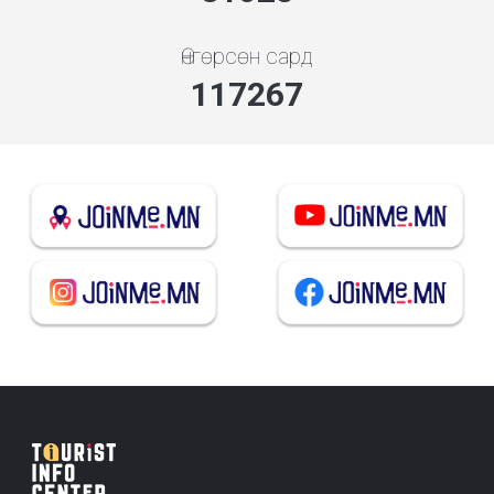
Өнгөрсөн сард
126287