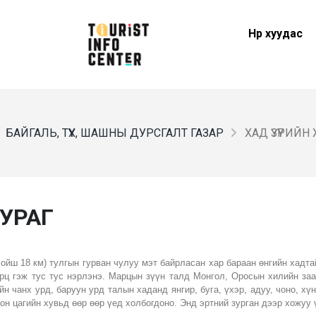
Нүүр хуудас
БАЙГАЛЬ, ТҮҮХ, ШАШНЫ ДУРСГАЛТ ГАЗАР
ХАД ҮЗҮҮРИЙ
ЗУРАГ
ойш 18 км) тулгын гурван чулуу мэт байрласан хар бараан өнгийн хадтай
рц гэж тус тус нэрлэнэ. Марцын зүүн талд Монгол, Оросын хилийн заа
йн чанх урд, баруун урд талын хаданд янгир, буга, үхэр, адуу, чоно, хү
он цагийн хувьд өөр өөр үед холбогдоно. Энд эртний зурган дээр хожуу