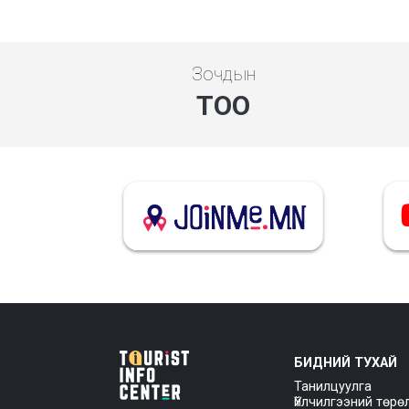
Зочдын
ТОО
БИДНИЙ ТУХАЙ
Танилцуулга
Үйлчилгээний төрө