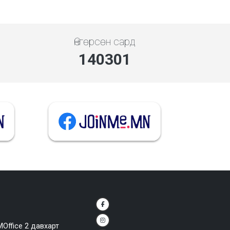
Өнгөрсөн сард
140301
MOffice 2 давхарт