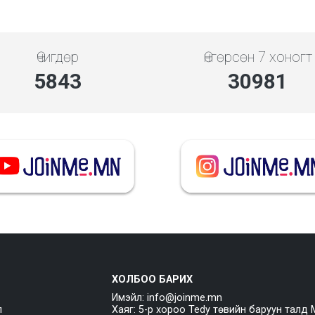
Өчигдөр
Өнгөрсөн 7 хоногт
5843
30981
ХОЛБОО БАРИХ
Имэйл: info@joinme.mn
л
Хаяг: 5-р хороо Tedy төвийн баруун талд 