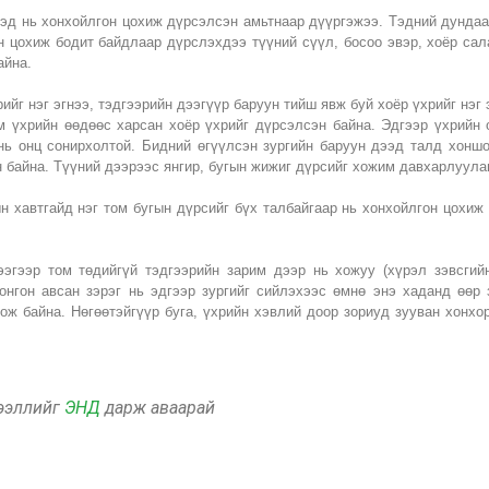
тэд нь хонхойлгон цохиж дүрсэлсэн амьтнаар дүүргэжээ. Тэдний дундаа
н цохиж бодит байдлаар дүрслэхдээ түүний сүүл, босоо эвэр, хоёр сал
айна.
ийг нэг эгнээ, тэдгээрийн дээгүүр баруун тийш явж буй хоёр үхрийг нэг
м үхрийн өөдөөс харсан хоёр үхрийг дүрсэлсэн байна. Эдгээр үхрийн о
нь онц сонирхолтой. Бидний өгүүлсэн зургийн баруун дээд талд хоншо
н байна. Түүний дээрээс янгир, бугын жижиг дүрсийг хожим давхарлуул
н хавтгайд нэг том бугын дүрсийг бүх талбайгаар нь хонхойлгон цохиж
эгээр том төдийгүй тэдгээрийн зарим дээр нь хожуу (хүрэл зэвсгийн
нгон авсан зэрэг нь эдгээр зургийг сийлэхээс өмнө энэ хаданд өөр 
ож байна.
Нөгөөтэйгүүр буга, үхрийн хэвлий доор зориуд зууван хонхо
дээллийг
ЭНД
дарж аваарай