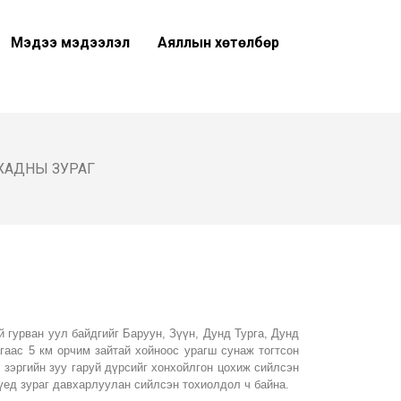
Мэдээ мэдээлэл
Аяллын хөтөлбөр
Н ХАДНЫ ЗУРАГ
 гурван уул байдгийг Баруун, Зүүн, Дунд Турга, Дунд
гаас 5 км орчим зайтай хойноос урагш сунаж тогтсон
н зэргийн зуу гаруй дүрсийг хонхойлгон цохиж сийлсэн
 үед зураг давхарлуулан сийлсэн тохиолдол ч байна.