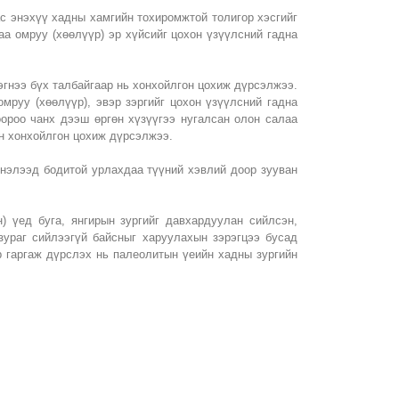
с энэхүү хадны хамгийн тохиромжтой толигор хэсгийг
аа омруу (хөөлүүр) эр хүйсийг цохон үзүүлсний гадна
 эгнээ бүх талбайгаар нь хонхойлгон цохиж дүрсэлжээ.
мруу (хөөлүүр), эвэр зэргийг цохон үзүүлсний гадна
ороо чанх дээш өргөн хүзүүгээ нугалсан олон салаа
ан хонхойлгон цохиж дүрсэлжээ.
 нэлээд бодитой урлахдаа түүний хэвлий доор зууван
) үед буга, янгирын зургийг давхардуулан сийлсэн,
зураг сийлээгүй байсныг харуулахын зэрэгцээ бусад
р гаргаж дүрслэх нь палеолитын үеийн хадны зургийн