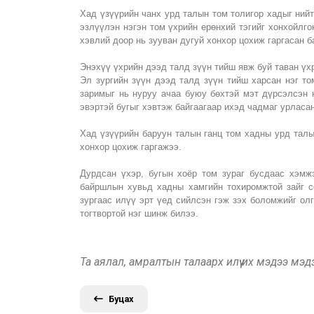
Хад үзүүрийн чанх урд талын том толигор хадыг ний
эзлүүлэн нэгэн том үхрийн ерөнхий тэгийг хонхойлго
хэвлий доор нь зууван дугуй хонхор цохиж гаргасан б
Энэхүү үхрийн дээд талд зүүн тийш явж буй таван үхр
Эл зургийн зүүн дээд талд зүүн тийш харсан нэг то
заримыг нь нуруу ачаа буюу бөхтэй мэт дүрсэлсэн 
эвэртэй бугыг хэвтэж байгаагаар ихэд чадмаг урласа
Хад үзүүрийн баруун талын ганц том хадны урд талы
хонхор цохиж гаргажээ.
Дурдсан үхэр, бугын хоёр том зураг бусдаас хэмжэ
байршлын хувьд хадны хамгийн тохиромжтой зайг со
зургаас илүү эрт үед сийлсэн
гэж зэх боломжийг олг
тогтвортой нэг шинж билээ.
Та аялал, амралтын талаарх илүү их мэдээ мэ
Буцах