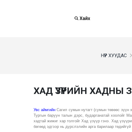
Хайх
НҮҮР ХУУДАС
ХАД ҮЗҮҮРИЙН ХАДНЫ 
Увс аймгийн
Сагил сумын нутагт (сумын төвөөс зүүн х
Тургын баруун талын дэрс, бударганатай хоолойг Ма
хадтай жижиг хар толгойг Хад үзүүр гэнэ. Хад үзүүри
бөгөөд эдгээр нь дүрслэлийн арга барилаар төдийгүй 