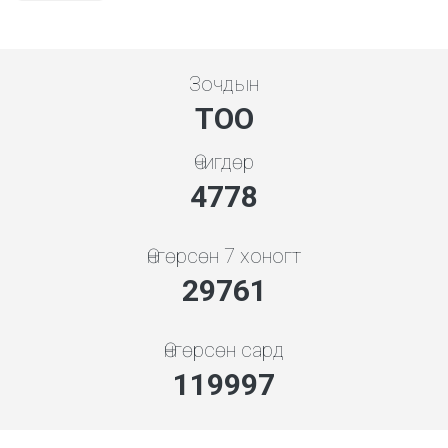
Зочдын
ТОО
Өчигдөр
5119
Өнгөрсөн 7 хоногт
33195
Өнгөрсөн сард
133843