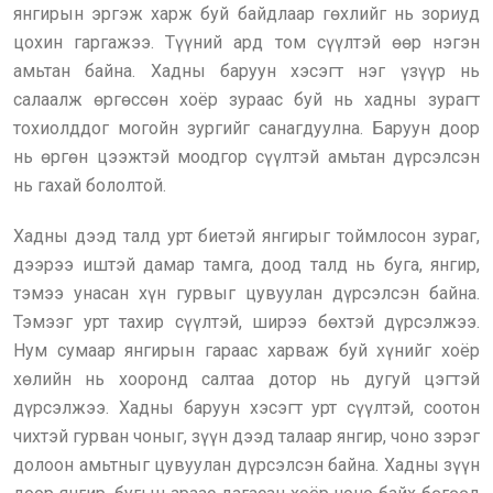
янгирын эргэж харж буй байдлаар гөхлийг нь зориуд
цохин гаргажээ. Түүний ард том сүүлтэй өөр нэгэн
амьтан байна. Хадны баруун хэсэгт нэг үзүүр нь
салаалж өргөссөн хоёр зураас буй нь хадны зурагт
тохиолддог могойн зургийг санагдуулна. Баруун доор
нь өргөн цээжтэй моодгор сүүлтэй амьтан дүрсэлсэн
нь гахай бололтой.
Хадны дээд талд урт биетэй янгирыг тоймлосон зураг,
дээрээ иштэй дамар тамга, доод талд нь буга, янгир,
тэмээ унасан хүн гурвыг цувуулан дүрсэлсэн байна.
Тэмээг урт тахир сүүлтэй, ширээ бөхтэй дүрсэлжээ.
Нум сумаар янгирын гараас харваж буй хүнийг хоёр
хөлийн нь хооронд салтаа дотор нь дугуй цэгтэй
дүрсэлжээ. Хадны баруун хэсэгт урт сүүлтэй, соотон
чихтэй гурван чоныг, зүүн дээд талаар янгир, чоно зэрэг
долоон амьтныг цувуулан дүрсэлсэн байна. Хадны зүүн