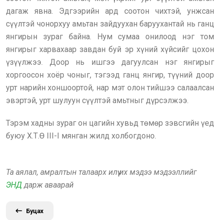
дагаж явна. Эдгээрийн ард соотон чихтэй, унжсан
сүүлтэй чонорхуу амьтан зайдуухан баруухантай нь ганц
янгирын зураг байна. Нум сумаа онилоод нэг том
янгирыг харвахаар завдан буй эр хүний хүйсийг цохон
үзүүлжээ. Доор нь ишгээ дагуулсан нэг янгирыг
хоргоосон хоёр чоныг, тэгээд ганц янгир, түүний доор
урт нарийн хоншоортой, нар мэт олон тийшээ салаалсан
эвэртэй, урт шулуун сүүлтэй амьтныг дүрсэлжээ.
Тэрэм хадны зураг он цагийн хувьд төмөр зэвсгийн үед
буюу Х.Т.Ө III-I мянган жилд холбогдоно.
Та аялал, амралтын талаарх илүү их мэдээ мэдээллийг
ЭНД
дарж аваарай
Буцах