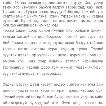
хойш 18 км орчимд орших жижиг нурууг Хоо үзүүр
гэнэ. Хоо үзүүрийн баруун талруу Тэрэм хад, Хар Нарт,
Цагаан өтөг, Гулзат зэрэг амуудтай бөгөөд хамгийн урт
хадтай амыг Бингу гэнэ. Эхний гурван аманд нь хадны
зурагтай. Тэрэм хад гэдэг нь энэ жижиг амны эхэнд
буй хар өнгийн цавчим хад юм.
Тэрэм хадан дээр болон түүний ойр орчмын жижиг
хаднаа хонхойлон цоолборлосон эртний сүг зураг их
бий. Тэрэм хаднаа очиход юуны өмнө баруун тийшээ
харсан нэгэн амьтны зураг нүдэнд тусна. Түүний
зүүнтэй дээхэн эр хүйсийг нь цохон дүрсэлсэн өөр нэг
амьтан буй. Энэ хоёр амьтны толгойг нарийвчлан
гаргасангүй. Тэдний доор том жижиг гурван янгирыг
зүүн тийш цувруулан дүрсэлжээ.
Хадны баруун дээд хэсэгт өндөр биетэй хүн нум сум
онилон урдаа яваа хоёр янгирын араас харваж буй.
Түүний зүүнтэй янгир болон бусад амьтны учир нь сайн
ойлгогдохгүй зургуудтай юм. Зүүн доод хэсэгт нь