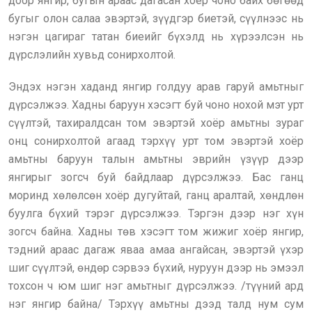
доор янгир, бугын араас дагасан хоёр чоно байх бөгөөд
бугыг олон салаа эвэртэй, зүүдгэр биетэй, сүүлнээс нь
нэгэн цагираг татан биеийг бүхэлд нь хүрээлсэн нь
дүрслэлийн хувьд сонирхолтой.
Эндэх нэгэн хаданд янгир голдуу арав гаруй амьтныг
дүрсэлжээ. Хадны баруун хэсэгт буй чоно нохой мэт урт
сүүлтэй, тахиралдсан том эвэртэй хоёр амьтны зураг
онц сонирхолтой агаад тэрхүү урт том эвэртэй хоёр
амьтны баруун талын амьтны эврийн үзүүр дээр
янгирыг зогсч буй байдлаар дүрсэлжээ. Бас ганц
моринд хөлөлсөн хоёр дугуйтай, ганц аралтай, хөндлөн
буулга бүхий тэрэг дүрсэлжээ. Тэргэн дээр нэг хүн
зогсч байна. Хадны төв хэсэгт том жижиг хоёр янгир,
тэдний араас дагаж яваа амаа ангайсан, эвэртэй үхэр
шиг сүүлтэй, өндөр сэрвээ бүхий, нуруун дээр нь эмээл
тохсон ч юм шиг нэг амьтныг дүрсэлжээ. /түүний ард
нэг янгир байна/ Тэрхүү амьтны дээд талд нум сум