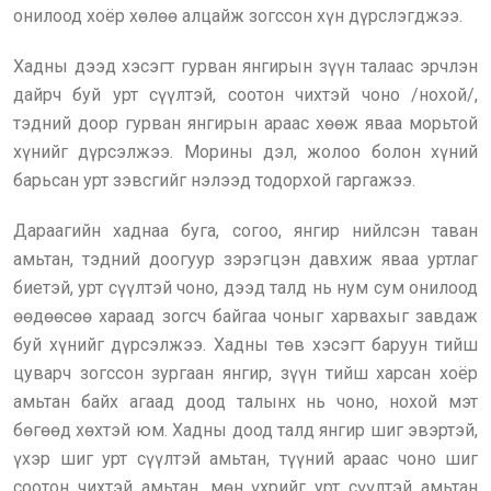
онилоод хоёр хөлөө алцайж зогссон хүн дүрслэгджээ.
Хадны дээд хэсэгт гурван янгирын зүүн талаас эрчлэн
дайрч буй урт сүүлтэй, соотон чихтэй чоно /нохой/,
тэдний доор гурван янгирын араас хөөж яваа морьтой
хүнийг дүрсэлжээ. Морины дэл, жолоо болон хүний
барьсан урт зэвсгийг нэлээд тодорхой гаргажээ.
Дараагийн хаднаа буга, согоо, янгир нийлсэн таван
амьтан, тэдний доогуур зэрэгцэн давхиж яваа уртлаг
биетэй, урт сүүлтэй чоно, дээд талд нь нум сум онилоод
өөдөөсөө хараад зогсч байгаа чоныг харвахыг завдаж
буй хүнийг дүрсэлжээ. Хадны төв хэсэгт баруун тийш
цуварч зогссон зургаан янгир, зүүн тийш харсан хоёр
амьтан байх агаад доод талынх нь чоно, нохой мэт
бөгөөд хөхтэй юм. Хадны доод талд янгир шиг эвэртэй,
үхэр шиг урт сүүлтэй амьтан, түүний араас чоно шиг
соотон чихтэй амьтан, мөн үхрийг урт сүүлтэй амьтан