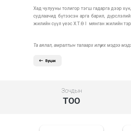
Хад чулууны толигор тэгш гадарга дээр хүн
судлаачид бүтээсэн арга барил, дүрслэлийн
жилийн сүүл үеэс Х.Т.Ө I мянган жилийн тэр
Та аялал, амралтын талаарх илүү их мэдээ мэ
Буцах
Зочдын
ТОО