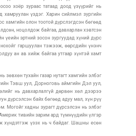
осоо хоёр зураас татаад доод үзүүрийг нь
д хамруулан үздэг. Харин сийлмэл зургийн
рс хамгийн олон тоотой дүрслэгдсэн бөгөөд
өлдсөн, ноцолдож байгаа, давхарлан хэвтсэн
йн үеийн эртний зосон зургуудад хүний дүрс
н нохойг гаршуулан тэжээж, өөрсдийн үнэнч
олдуу ан ав хийж байгаа утгаар хүнтэй хамт
ь зөвхөн тухайн газар нутагт хамгийн элбэг
мгийн Тэвш уул, Дорноговь аймгийн Дэл уул,
өлийг нь давхарлалгүй дөрвөн хөл дээрээ
ун дүрсэлсэн байх бөгөөд адуу мал, хүн рүү
юм. Могойг хадны зурагт дүрсэлсэн нь элбэг
, Америк тивийн зарим ард түмнүүдийн үлгэр
эж хүндэтгэж үзэх нь ч байдаг. Шашны есөн