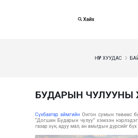
Хайх
НҮҮР ХУУДАС
БАЙ
БУДАРЫН ЧУЛУУНЫ 
Сүхбаатар аймгийн
Онгон сумын төвөөс ба
“Догшин Бударын чулуу” хэмээн нэрлэдэг 
газар хүн, адуу мал, ан амьтдын дүрсийг бүх