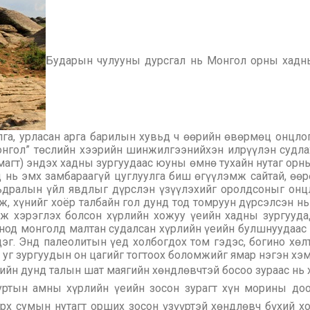
Бударын чулууны дурсгал нь Монгол орны хадны
лга, урласан арга барилын хувьд ч өөрийн өвөрмөц онцло
нгол” төслийн хээрийн шинжилгээнийхэн илрүүлэн судлаха
магт) эндэх хадны зургуудаас юуны өмнө тухайн нутаг орны
д нь эмх замбараагүй цуглуулга биш өгүүлэмж сайтай, өө
дралын үйл явдлыг дүрслэн үзүүлэхийг оролдсоныг онцл
, хүнийг хоёр талбайн гол дунд тод томруун дүрсэлсэн н
ж хэрэглэх болсон хүрлийн хожуу үеийн хадны зургууда
рнод монголд малтан судалсан хүрлийн үеийн булшнуудаас
г. Энд палеолитын үед холбогдох том гэдэс, богино хөл
 уг зургуудын он цагийг тогтоох боломжийг ямар нэгэн хэ
гийн дунд талын шат маягийн хөндлөвчтэй босоо зураас нь
ууртын амны хүрлийн үеийн зосон зурагт хүн морины доо
рх сумын нутагт орших зосон үзүүртэй хөндлөвч бүхий х