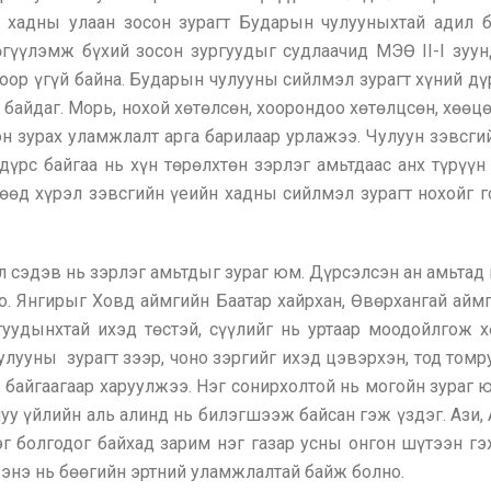
 хадны улаан зосон зурагт Бударын чулууныхтай адил б
өгүүлэмж бүхий зосон зургуудыг судлаачид МЭӨ II-I зуун
оор үгүй байна. Бударын чулууны сийлмэл зурагт хүний дү
байдаг. Морь, нохой хөтөлсөн, хоорондоо хөтөлцсөн, хөөц
н зурах уламжлалт арга барилаар урлажээ. Чулуун зэвсги
 дүрс байгаа нь хүн төрөлхтөн зэрлэг амьтдаас анх түрүү
гөөд хүрэл зэвсгийн үеийн хадны сийлмэл зурагт нохойг г
 сэдэв нь зэрлэг амьтдыг зураг юм. Дүрсэлсэн ан амьтад н
лно. Янгирыг Ховд аймгийн Баатар хайрхан, Өвөрхангай ай
удынхтай ихэд төстэй, сүүлийг нь уртаар моодойлгож х
улууны зурагт зээр, чоно зэргийг ихэд цэвэрхэн, тод томру
ж байгаагаар харуулжээ. Нэг сонирхолтой нь могойн зураг 
муу үйлийн аль алинд нь билэгшээж байсан гэж үздэг. Ази
эг болгодог байхад зарим нэг газар усны онгон шүтээн г
 энэ нь бөөгийн эртний уламжлалтай байж болно.