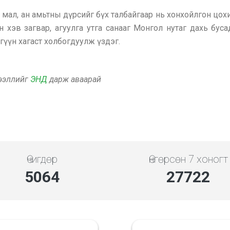
, мал, ан амьтны дүрсийг бүх талбайгаар нь хонхойлгон ц
 хэв загвар, агуулга утга санааг Монгол нутаг дахь буса
гүүн хагаст холбогдуулж үздэг.
дээллийг
ЭНД
дарж аваарай
Өчигдөр
Өнгөрсөн 7 хоногт
5843
31987