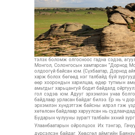
тэлэх боломж олгосноос гадна сэдэв, агуу
Монгол, Солонгосын хамтарсан “Дорнод Мо
олдоогүй байсан юм. (Сүхбаатар, Дорнод ай
харж болох бөгөөд нэг талбайд буй зургуу
өөр хоорондын харилцаа, өдөр тутмын амь
амьтдыг харьцангуй бодит байдалд ойртуулж
гол сэдэв юм. Адууг эрхэмлэн унаа болго
байдлаар урласан байдаг билээ. Ер нь ч до
эрхэмлэн хүндэтгэж байсны илрэл гэж үздэ
хөтөлсөн байдлаар харуулсан нь судлаачдад
Бударын чулууны зурагт талбайн эхний зур
Улаанбаатарын ойролцоох Их тэнгэр, Гач
дүрсэлсэн байдаг. Хөвсгөл аймгийн Баянзү