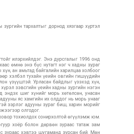
 зургийн тархалтыг дорнод хязгаар хүртэл
гтойг илэрхийлдэг. Энэ дурсгалыг 1996 онд
ас өмнө энэ бүс нутагт нэг ч хадны зураг
 хүн, ан амьтад байгалийн харилцаа холбоог
рөөр хэлбэл тухайн үеийн овгийн гишүүдийн
он үзүүштэй. Урласан байдлыг үзэхэд хүн,
ь хүрэл зэвсгийн үеийн хадны зургийн нэгэн
д эндэх шиг хүнийг морь хөтөлсөн, унасан
 адууны яс хамгийн их олддог нь морь унааг
тэй зэрлэг адууны зураг биш, харин морийг
мжээгээр олгодог.
 ховор тохиолдох сонирхолтой өгүүлэмж юм.
гуур хоёр болон дөрвөн зураас татаж зам
ос зураас хэвтээ шугаманд зурсан бий. Мөн