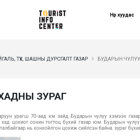
Нүүр хуудас
ГАЛЬ, ТҮҮХ, ШАШНЫ ДУРСГАЛТ ГАЗАР
БУДАРЫН ЧУЛУУ
ХАДНЫ ЗУРАГ
руун урагш 70-аад км зайд Бударын чулуу хэмээх газар
хад цохиот сонин тогтоц бүхий газар юм. Бударын чулуу
 талбайгаар нь хонхойлгон цохиж сийлсэн байна. зураг бүхий