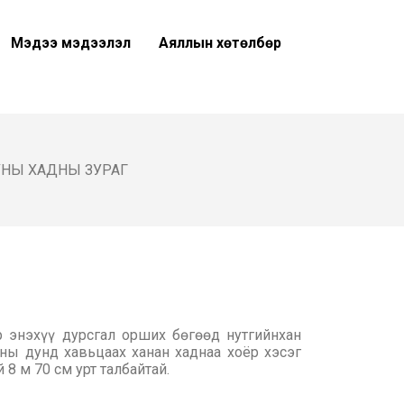
Мэдээ мэдээлэл
Аяллын хөтөлбөр
НЫ ХАДНЫ ЗУРАГ
 энэхүү дурсгал орших бөгөөд нутгийнхан
ны дунд хавьцаах ханан хаднаа хоёр хэсэг
 8 м 70 см урт талбайтай.