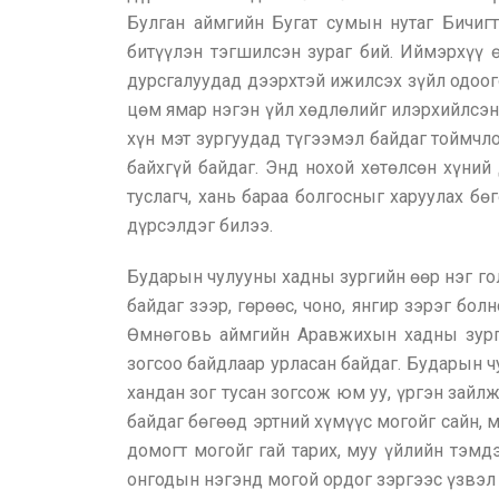
Булган аймгийн Бугат сумын нутаг Бичигт
битүүлэн тэгшилсэн зураг бий. Иймэрхүү 
дурсгалуудад дээрхтэй ижилсэх зүйл одоог
цөм ямар нэгэн үйл хөдлөлийг илэрхийлсэн 
хүн мэт зургуудад түгээмэл байдаг тоймчло
байхгүй байдаг. Энд нохой хөтөлсөн хүний
туслагч, хань бараа болгосныг харуулах бө
дүрсэлдэг билээ.
Бударын чулууны хадны зургийн өөр нэг гол
байдаг зээр, гөрөөс, чоно, янгир зэрэг бо
Өмнөговь аймгийн Аравжихын хадны зургу
зогсоо байдлаар урласан байдаг. Бударын ч
хандан зог тусан зогсож юм уу, үргэн зайл
байдаг бөгөөд эртний хүмүүс могойг сайн, 
домогт могойг гай тарих, муу үйлийн тэмд
онгодын нэгэнд могой ордог зэргээс үзвэл