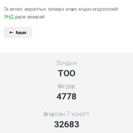
Та аялал, амралтын талаарх илүү их мэдээ мэдээллийг
ЭНД
дарж аваарай
Буцах
Зочдын
ТОО
Өчигдөр
5119
Өнгөрсөн 7 хоногт
35017