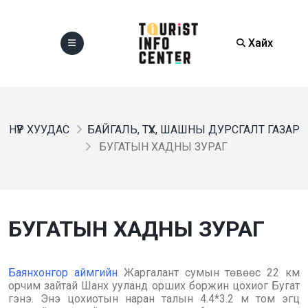
Хайх
НҮҮР ХУУДАС
БАЙГАЛЬ, ТҮҮХ, ШАШНЫ ДУРСГАЛТ ГАЗАР
БУГАТЫН ХАДНЫ ЗУРАГ
БУГАТЫН ХАДНЫ ЗУРАГ
Баянхонгор аймгийн
Жаргалант сумын төвөөс 22 км
орчим зайтай Шанх ууланд орших боржин цохиог Бугат
гэнэ. Энэ цохиотын наран талын 4.4*3.2 м том эгц