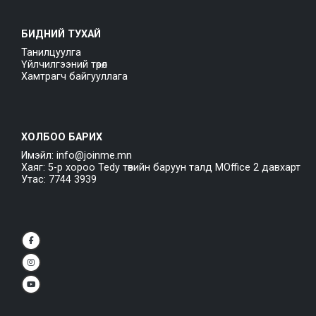
БИДНИЙ ТУХАЙ
Танилцуулга
Үйлчилгээний төрөл
Хамтрагч байгууллага
ХОЛБОО БАРИХ
Имэйл: info@joinme.mn
Хаяг: 5-р хороо Tedy төвийн баруун талд MOffice 2 давхарт
Утас: 7744 3939