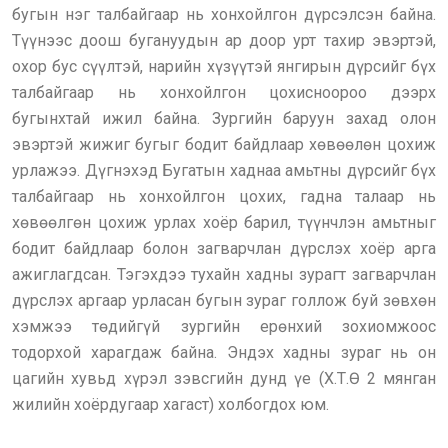
бугын нэг талбайгаар нь хонхойлгон дүрсэлсэн байна.
Түүнээс доош бугануудын ар доор урт тахир эвэртэй,
охор бус сүүлтэй, нарийн хүзүүтэй янгирын дүрсийг бүх
талбайгаар нь хонхойлгон цохисноороо дээрх
бугынхтай ижил байна. Зургийн баруун захад олон
эвэртэй жижиг бугыг бодит байдлаар хөвөөлөн цохиж
урлажээ. Дүгнэхэд Бугатын хаднаа амьтны дүрсийг бүх
талбайгаар нь хонхойлгон цохих, гадна талаар нь
хөвөөлгөн цохиж урлах хоёр барил, түүнчлэн амьтныг
бодит байдлаар болон загварчлан дүрслэх хоёр арга
ажиглагдсан. Тэгэхдээ тухайн хадны зурагт загварчлан
дүрслэх аргаар урласан бугын зураг голлож буй зөвхөн
хэмжээ төдийгүй зургийн ерөнхий зохиомжоос
тодорхой харагдаж байна. Эндэх хадны зураг нь он
цагийн хувьд хүрэл зэвсгийн дунд үе (Х.Т.Ө 2 мянган
жилийн хоёрдугаар хагаст) холбогдох юм.