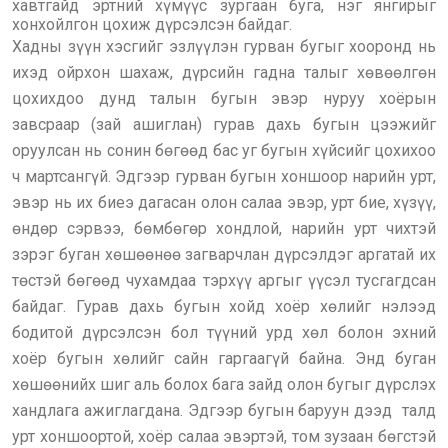
хавтгайд эртний хүмүүс зургаан буга, нэг янгирыг
хонхойлгон цохиж дүрсэлсэн байдаг.
Хадны зүүн хэсгийг эзлүүлэн гурван бугыг хооронд нь
ихэд ойрхон шахаж, дүрсийн гадна талыг хөвөөлгөн
цохихдоо дунд талын бугын эвэр нуруу хоёрын
завсраар (зай ашиглан) гурав дахь бугын цээжийг
оруулсан нь сонин бөгөөд бас уг бугын хүйсийг цохихоо
ч мартсангүй. Эдгээр гурван бугын хоншоор нарийн урт,
эвэр нь их биеэ дагасан олон салаа эвэр, урт бие, хүзүү,
өндөр сэрвээ, бөмбөгөр хондлой, нарийн урт чихтэй
зэрэг буган хөшөөнөө загварчлан дүрсэлдэг аргатай их
төстэй бөгөөд чухамдаа тэрхүү аргыг үүсэл тусгагдсан
байдаг. Гурав дахь бугын хойд хоёр хөлийг нэлээд
бодитой дүрсэлсэн бол түүний урд хөл болон эхний
хоёр бугын хөлийг сайн гаргаагүй байна. Энд буган
хөшөөнийх шиг аль болох бага зайд олон бугыг дүрслэх
хандлага ажиглагдана. Эдгээр бугын баруун дээд талд
урт хоншоортой, хоёр салаа эвэртэй, том зузаан бөгстэй