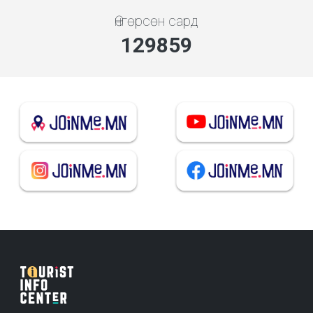
Өнгөрсөн сард
139135