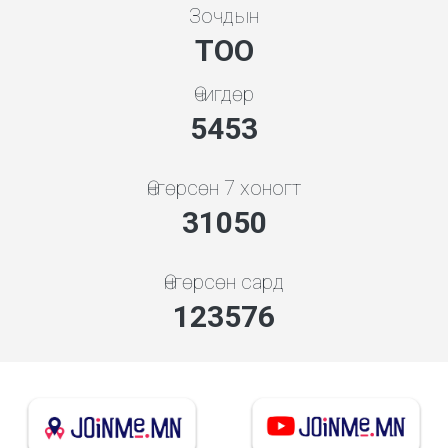
Зочдын
ТОО
Өчигдөр
5843
Өнгөрсөн 7 хоногт
33268
Өнгөрсөн сард
133082