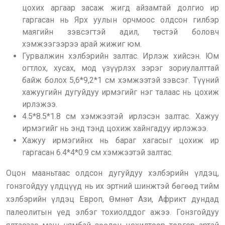
цохих аргаар засаж жигд айзамтай долгио ир
гаргасан нь Ярх уулын орчмоос олдсон гилбэр
маягийн зэвсэгтэй адил, төстэй боловч
хэмжээгээрээ арай жижиг юм.
Гурвалжин хэлбэрийн залтас. Ирлэж хийсэн. Юм
огтлох, хусах, мод үзүүрлэх зэрэг зориулалттай
байж болох 5,6*9,2*1 см хэмжээтэй зэвсэг. Түүний
хажуугийн дугуйдуу ирмэгийг нэг талаас нь цохиж
ирлэжээ.
4.5*8.5*1.8 см хэмжээтэй ирлэсэн залтас. Хажуу
ирмэгийг нь энд тэнд цохиж хайнгадуу ирлэжээ.
Хажуу ирмэгийнх нь бараг хагасыг цохиж ир
гаргасан 6.4*4*0.9 см хэмжээтэй залтас.
Оцон мааньтаас олдсон дугуйдуу хэлбэрийн үлдэц,
гонзгойдуу үлдцүүд нь их эртний шинжтэй бөгөөд тийм
хэлбэрийн үлдэц Европ, Өмнөт Ази, Африкт дундад
палеолитын үед элбэг тохиолддог ажээ. Гонзгойдуу