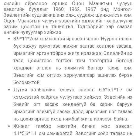
хилийн ойролцоо орших Оцон Мааньтын чулуун
зэвсгийн буудлыг 1960, 1962, 1967 онд Монгол-
Зөвлөлтийн судлаачид анх олж, судалж шинжилсэн юм.
Оцон Мааньтын чулуун зэвсгийн эдлэлийг төлөөлүүлж
зарим цөөнтэй нь танилцъя. Тэдгээрийг хар саарал
өнгийн чулуугаар хийжээ.
8.9*11*2см хэмжээтэй ирлэсэн ялтас. Нүүрэн талын
бүх хажуу ирмэгээс жижиг залтас холтлон засаад,
ирмэгийг эргэн тойрон жигд ирлэжээ. Эдлэлийн ар
талд цохилтоос тогтсон том товгортой бөгөөд
хөндлөн огтлол нь ялимгүй бөгтөр тахир юм.
Зэвсгийг юм огтлох зориулалтаар ашиглах бүрэн
боломжтой.
Дугуй хэлбэрийн хусуур зэвсэг. 6.5*5.1*1.7 см
хэмжээтэй хайрган чулуугаар хийжээ. Зэвсгийн их
биеийг огт засаж хөндөөгүй ба харин баруун
ирмэгийг ялимгүй засаж дээд ирмэгийг нэг талаас
нь цохих аргаар ихэд нямбай жигд ирлэсэн байна.
Жижиг гилбэр маягийн бичил мэс зэвсэг.
4.1*5.6*1.1 см хэмжээтэй. Зэвсгийг хоёр талаас нь