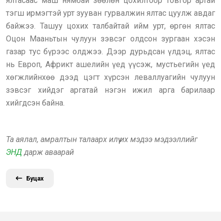
ялтасаас маш нямбай зөөлөн цохилтоор товгор артай
тэгш ирмэгтэй урт зууван гурвалжин ялтас цуулж авдаг
байжээ. Ташуу цохих талбайтай ийм урт, өргөн ялтас
Оцон Мааньтын чулуун зэвсэг олдсон зургаан хэсэн
газар тус бүрээс олджээ. Дээр дурьдсан үлдэц, ялтас
нь Европ, Африкт ашелийн үед үүсэж, мустьегийн үед
хөгжлийнхөө дээд цэгт хүрсэн леваллуагийн чулуун
зэвсэг хийдэг аргатай нэгэн ижил арга барилаар
хийгдсэн байна.
Та аялал, амралтын талаарх илүү их мэдээ мэдээллийг
ЭНД
дарж аваарай
Буцах