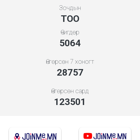
Зочдын
ТОО
Өчигдөр
5453
Өнгөрсөн 7 хоногт
30969
Өнгөрсөн сард
133001