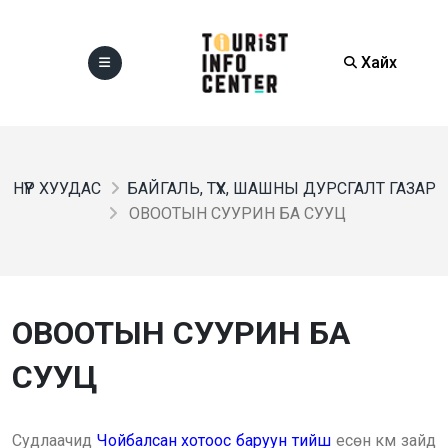
Хайх
НҮҮР ХУУДАС
БАЙГАЛЬ, ТҮҮХ, ШАШНЫ ДУРСГАЛТ ГАЗАР
ОВООТЫН СУУРИН БА СУУЦ
ОВООТЫН СУУРИН БА
СУУЦ
Судлаачид
Чойбалсан хотоос баруун тийш
есөн км зайд