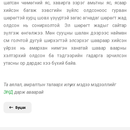
шатсан чөмөгний яс, хавирга зэрэг амьтны яс, ясаар
хийсэн багаж зэвсгийн зүйлс олдсоноос гурван
шөрөгтэй хурц шовх үзүүртэй загас агнадаг шөрөгт жад
олдсон нь сонирхолтой. Эл шөрөгт жадыг сайтар
зүлгэж өнгөлжээ. Мөн сууцны шалан дээрээс найман
см голчтой дугуй ширхэгтэй элсэрхэг шавраар хийсэн
үйрэх нь амархан нимгэн ханатай шавар ваарны
хэлтэрхий олдсон ба тэдгээрийн гадарга эрчилсэн
утасны ор дардас хээ бүхий байв.
Та аялал, амралтын талаарх илүү их мэдээ мэдээллийг
ЭНД
дарж аваарай
Буцах