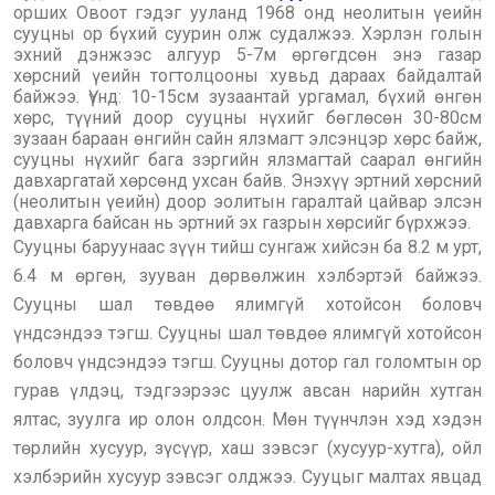
орших Овоот гэдэг ууланд 1968 онд неолитын үеийн
сууцны ор бүхий суурин олж судалжээ. Хэрлэн голын
эхний дэнжээс алгуур 5-7м өргөгдсөн энэ газар
хөрсний үеийн тогтолцооны хувьд дараах байдалтай
байжээ. Үүнд: 10-15см зузаантай ургамал, бүхий өнгөн
хөрс, түүний доор сууцны нүхийг бөглөсөн 30-80см
зузаан бараан өнгийн сайн ялзмагт элсэнцэр хөрс байж,
сууцны нүхийг бага зэргийн ялзмагтай саарал өнгийн
давхаргатай хөрсөнд ухсан байв. Энэхүү эртний хөрсний
(неолитын үеийн) доор эолитын гаралтай цайвар элсэн
давхарга байсан нь эртний эх газрын хөрсийг бүрхжээ.
Сууцны баруунаас зүүн тийш сунгаж хийсэн ба 8.2 м урт,
6.4 м өргөн, зууван дөрвөлжин хэлбэртэй байжээ.
Сууцны шал төвдөө ялимгүй хотойсон боловч
үндсэндээ тэгш. Сууцны шал төвдөө ялимгүй хотойсон
боловч үндсэндээ тэгш. Сууцны дотор гал голомтын ор
гурав үлдэц, тэдгээрээс цуулж авсан нарийн хутган
ялтас, зуулга ир олон олдсон. Мөн түүнчлэн хэд хэдэн
төрлийн хусуур, зүсүүр, хаш зэвсэг (хусуур-хутга), ойл
хэлбэрийн хусуур зэвсэг олджээ. Сууцыг малтах явцад