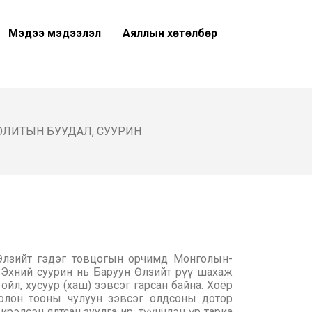
Мэдээ мэдээлэл
Аяллын хөтөлбөр
ОЛИТЫН БУУДАЛ, СУУРИН
Өлзийт гэдэг товцогын орчимд Монголын-
 Эхний суурин нь Баруун Өлзийт рүү шахаж
ойл, хусуур (хаш) зэвсэг гарсан байна. Хоёр
 олон тооны чулуун зэвсэг олдсоны дотор
ирэлсэн ялтсан зуулга ир, түүнчлэн үр тариа