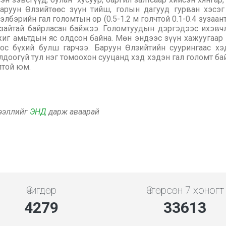
Баруун Өлзийтөөс зүүн тийш, голын дагууд гурван хэсэ
лбэрийн гал голомтын ор (0.5-1.2 м голчтой 0.1-0.4 зузаант
айтай байрласан байжээ. Голомтуудын дэргэдээс ихэвчлэ
жижиг амьтдын яс олдсон байна. Мөн эндээс зүүн хажуугаар
ос бүхий булш гарчээ. Баруун Өлзийтийн суурингаас х
доогүй тул нэг томоохон сууцанд хэд хэдэн гал голомт бай
лтой юм.
дээллийг
ЭНД
дарж аваарай
Өчигдөр
Өнгөрсөн 7 хоногт
4279
33613