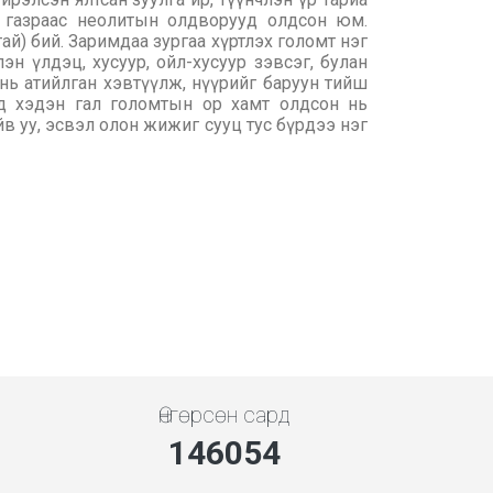
г газраас неолитын олдворууд олдсон юм.
ай) бий. Заримдаа зургаа хүртлэх голомт нэг
н үлдэц, хусуур, ойл-хусуур зэвсэг, булан
 нь атийлган хэвтүүлж, нүүрийг баруун тийш
эд хэдэн гал голомтын ор хамт олдсон нь
в уу, эсвэл олон жижиг сууц тус бүрдээ нэг
Өнгөрсөн сард
146054