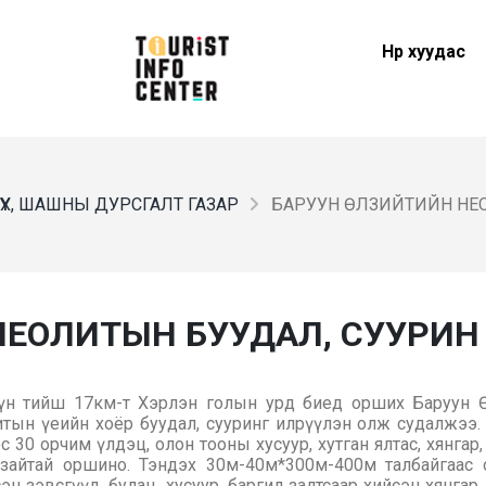
Нүүр хуудас
ҮҮХ, ШАШНЫ ДУРСГАЛТ ГАЗАР
БАРУУН ӨЛЗИЙТИЙН НЕ
НЕОЛИТЫН БУУДАЛ, СУУРИН
үн тийш 17км-т Хэрлэн голын урд биед орших Баруун 
итын үеийн хоёр буудал, сууринг илрүүлэн олж судалжээ.
30 орчим үлдэц, олон тооны хусуур, хутган ялтас, хянгар, 
зайтай оршино. Тэндэх 30м-40м*300м-400м талбайгаас
сэн зэвсгүүд, булан
хусуур, баргил залтсаар хийсэн хянгар, 