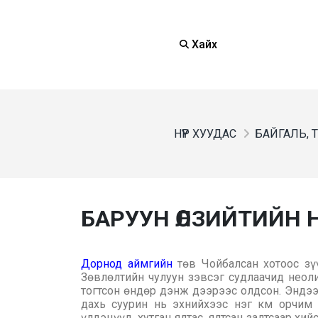
Хайх
НҮҮР ХУУДАС
БАЙГАЛЬ, Т
БАРУУН ӨЛЗИЙТИЙН 
Дорнод аймгийн
төв Чойбалсан хотоос зү
Зөвлөлтийн чулуун зэвсэг судлаачид неол
тогтсон өндөр дэнж дээрээс олдсон. Эндээс 
дахь суурин нь эхнийхээс нэг км орчим 
үлдэцүүд, хутган ялтас, ялтсан залтсаар хий