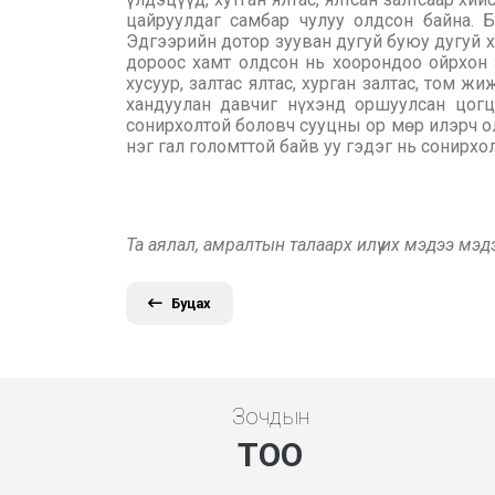
цайруулдаг самбар чулуу олдсон байна. 
Эдгээрийн дотор зууван дугуй буюу дугуй хэ
дороос хамт олдсон нь хоорондоо ойрхон з
хусуур, залтас ялтас, хурган залтас, том 
хандуулан давчиг нүхэнд оршуулсан цогц
сонирхолтой боловч сууцны ор мөр илэрч ол
нэг гал голомттой байв уу гэдэг нь сонирхо
Та аялал, амралтын талаарх илүү их мэдээ мэ
Буцах
Зочдын
ТОО