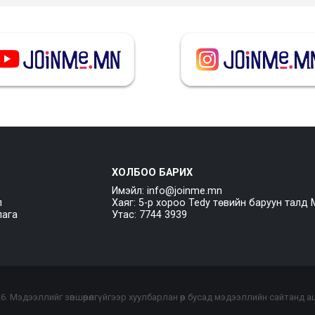
ХОЛБОО БАРИХ
Имэйл: info@joinme.mn
л
Хаяг: 5-р хороо Tedy төвийн баруун талд 
лага
Утас: 7744 3939
26
. Мэдээллийг зөвшөөрөлгүйгээр хуулбарлан өөр бусад мэдээллийн сайтанд 