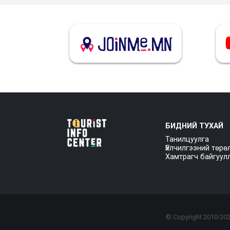
БИДНИЙ ТУХАЙ
Танилцуулга
Үйлчилгээний төрө
Хамтрагч байгуул
© Copyright 2010-
20