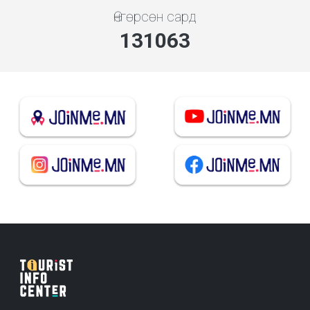
Өнгөрсөн сард
140425