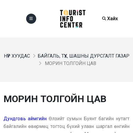
Хайх
НҮҮР ХУУДАС
БАЙГАЛЬ, ТҮҮХ, ШАШНЫ ДУРСГАЛТ ГАЗАР
МОРИН ТОЛГОЙН ЦАВ
МОРИН ТОЛГОЙН ЦАВ
Дундговь аймгийн
Өлзийт сумын Буянт багийн нутагт
байгалийн өвөрмөц тогтоц бүхий улаан шаргал өнгийн