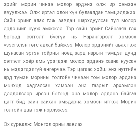
эрийг морин чинээ молор эрдэнэ олж ир хэмээн
явуулжээ. Олж иртэл олон хүн булаалдан тэмцэлджээ.
Сайн эрийг алах гэж завдан шархдуулсан тул молор
эрдэнийг нууж амжжээ. Тэр сайн эрийг Сайнзаяа гэх
бөгөөд сэтгэлт бүсгүй нь Нарангэрэлт хэмээх
үзэсгэлэн төгс авхай байжээ. Молор эрдэнийг авах гэж
шунасан эргэн тойрны ноёд зарц нарын тэмцэл дунд
сэтгэлт хоёр амь үрэгдэж молор эрдэнэ хаана нуусан
нь мэдэгдэлгүй өнгөрчээ. Тэр цагаас хойш энэ нутгийн
ард түмэн морины толгойн чинээн том молор эрдэнэ
мөнхөд хадгалсан хэмээн энэ газрыг эрхэмлэн
дээдэлсээр ирсэн бөгөөд энэ молор эрдэнэ байгаа
цагт бид сайн сайхан амьдарна хэмээн итгэж Морин
толгойн цав гэж нэрлэжээ.
Эх сурвалж: Монгол орны лавлах