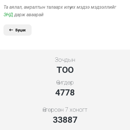
Та аялал, амралтын талаарх илүү их мэдээ мэдээллийг
ЭНД
дарж аваарай
Буцах
Зочдын
ТОО
Өчигдөр
5119
Өнгөрсөн 7 хоногт
36307