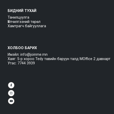
БИДНИЙ ТУХАЙ
Танилцуулга
Үйлчилгээний төрөл
Хамтрагч байгууллага
ХОЛБОО БАРИХ
Имэйл: info@joinme.mn
Хаяг: 5-р хороо Tedy төвийн баруун талд MOffice 2 давхарт
Утас: 7744 3939