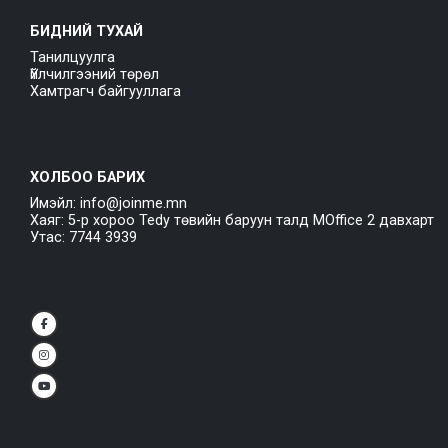
БИДНИЙ ТУХАЙ
Танилцуулга
Үйлчилгээний төрөл
Хамтрагч байгууллага
ХОЛБОО БАРИХ
Имэйл: info@joinme.mn
Хаяг: 5-р хороо Tedy төвийн баруун талд MOffice 2 давхарт
Утас: 7744 3939