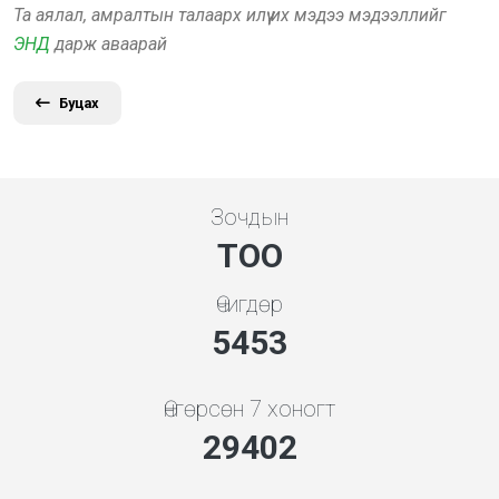
Та аялал, амралтын талаарх илүү их мэдээ мэдээллийг
ЭНД
дарж аваарай
Буцах
Зочдын
ТОО
Өчигдөр
5843
Өнгөрсөн 7 хоногт
31502