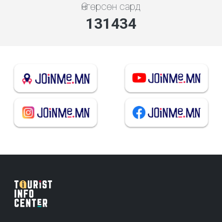
Өнгөрсөн сард
140822