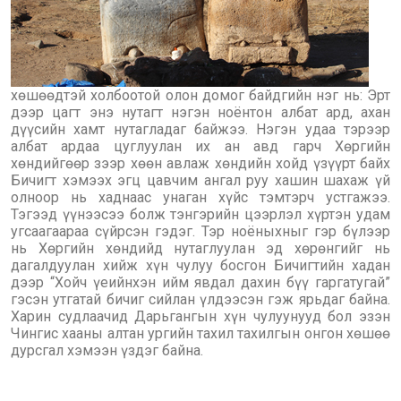
хөшөөдтэй холбоотой олон домог байдгийн нэг нь: Эрт
дээр цагт энэ нутагт нэгэн ноёнтон албат ард, ахан
дүүсийн хамт нутагладаг байжээ. Нэгэн удаа тэрээр
албат ардаа цуглуулан их ан авд гарч Хөргийн
хөндийгөөр зээр хөөн авлаж хөндийн хойд үзүүрт байх
Бичигт хэмээх эгц цавчим ангал руу хашин шахаж үй
олноор нь хаднаас унаган хүйс тэмтэрч устгажээ.
Тэгээд үүнээсээ болж тэнгэрийн цээрлэл хүртэн удам
угсаагаараа сүйрсэн гэдэг. Тэр ноёныхныг гэр бүлээр
нь Хөргийн хөндийд нутаглуулан эд хөрөнгийг нь
дагалдуулан хийж хүн чулуу босгон Бичигтийн хадан
дээр “Хойч үеийнхэн ийм явдал дахин бүү гаргатугай”
гэсэн утгатай бичиг сийлан үлдээсэн гэж ярьдаг байна.
Харин судлаачид Дарьгангын хүн чулуунууд бол эзэн
Чингис хааны алтан ургийн тахил тахилгын онгон хөшөө
дурсгал хэмээн үздэг байна.