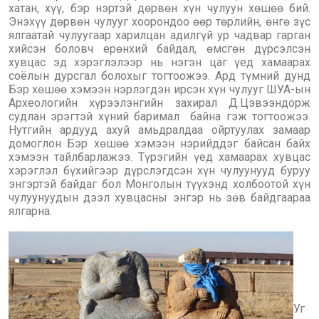
хатан, хүү, бэр нэртэй дөрвөн хүн чулуун хөшөө бий.
Энэхүү дөрвөн чулууг хоорондоо өөр төрлийн, өнгө зүс
ялгаатай чулуугаар харилцан адилгүй ур чадвар гарган
хийсэн боловч ерөнхий байдал, өмсгөн дүрсэлсэн
хувцас эд хэрэглэлээр нь нэгэн цаг үед хамаарах
соёлын дурсгал болохыг тогтоожээ. Ард түмний дунд
Бэр хөшөө хэмээн нэрлэгдэн ирсэн хүн чулууг ШУА-ын
Археологийн хүрээлэнгийн захирал Д.Цэвээндорж
судлан эрэгтэй хүний баримал байна гэж тогтоожээ.
Нутгийн ардууд ахуй амьдралдаа ойртуулах замаар
домоглон Бэр хөшөө хэмээн нэрийддэг байсан байх
хэмээн тайлбарлажээ. Түрэгийн үед хамаарах хувцас
хэрэглэл бүхийгээр дүрслэгдсэн хүн чулуунууд буруу
энгэртэй байдаг бол Монголын түүхэнд холбоотой хүн
чулуунуудын дээл хувцасны энгэр нь зөв байдгаараа
ялгарна.
Уг