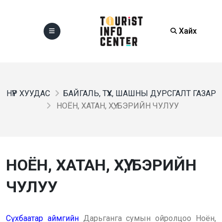
Хайх
НҮҮР ХУУДАС
БАЙГАЛЬ, ТҮҮХ, ШАШНЫ ДУРСГАЛТ ГАЗАР
НОЁН, ХАТАН, ХҮҮ, БЭРИЙН ЧУЛУУ
НОЁН, ХАТАН, ХҮҮ, БЭРИЙН
ЧУЛУУ
Сүхбаатар аймгийн
Дарьганга сумын ойролцоо Ноён,